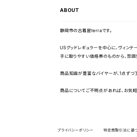
W36
W35
W34
W33
W32
W31
W30
ABOUT
W37～
W36
W35
W34
W33
W32
W31
静岡市の古着屋terraです。
W37～
W36
W35
W34
W33
W32
USグッドレギュラーを中心に、ヴィンテ
手に取りやすい価格帯のものから、雰囲
W37～
W36
W35
W34
W33
商品知識が豊富なバイヤーが、1点ずつ
W37～
W36
W35
W34
商品についてご不明点があれば、お気軽
W37～
W36
W35
W37～
W36
プライバシーポリシー
特定商取引法に基
W37～