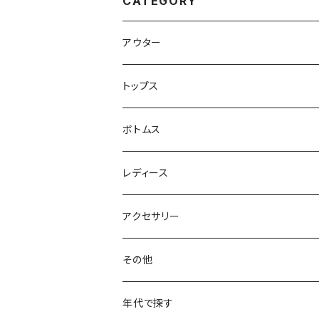
CATEGORY
アウター
ハンティングジャケット
トップス
フリースジャケット
Tシャツ
ボトムス
アニマルTシャツ
スイングトップ
長袖Tシャツ
スラックス
レディース
アートTシャツ
～W24
ブルゾン
ポロシャツ・ラガーシャツ
フレアパンツ
アウター
アクセサリー
フラワーTシャツ
W25
～W24
パッチワークジャケット
カバーオール
スウェット
デニム・ジーンズ
トップス
ブレスレット
その他
リンガーTシャツ
W26
W25
ゴブランジャケット
～W24
スウェット
ワークジャケット
パーカー
スウェットパンツ
ボトムス
リング
バッグ
年代で探す