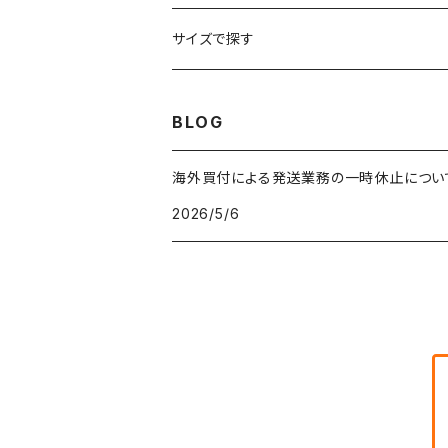
車・バイクTシャツ
W27
W26
フリースジャケット
W25
パーカー
スカート
ショルダーバッグ
ナイロンジャケット
セーター
ナイロンパンツ
ワンピース
ネックレス
マフラー
50年代
サイズで探す
バンド・ミュージックTシャツ
W28
W27
コート
W26
フリーストップス
パンツ
スタジャン
カーディガン
ジャージ・トラックパンツ
バッグ
帽子
60年代
~メンズXXS、~レディースS
BLOG
IT・テック・サイエンスTシャツ
W29
W28
その他アウター
W27
セーター
ショートパンツ
テーラードジャケット
フリーストップス
ワークパンツ・ペインターパンツ
ブランケット
70年代
メンズXS、レディースM
海外買付による発送業務の一時休止につい
キャラTシャツ
W30
W29
ヘビーアウター
W28
カーディガン
2026/5/6
～W24
アウトドアジャケット
長袖シャツ
チノパンツ
80年代
メンズS、レディースL
その他Tシャツ
W31
W30
ライトアウター
W29
長袖Tシャツ/カットソー
W25
ボタンダウンシャツ
～W24
レザージャケット
半袖シャツ
ミリタリーパンツ
90年代
メンズM、レディースXL
W32
W31
W30
長袖シャツ
W26
ネルシャツ
W25
ベースボールシャツ
～W24
ミリタリージャケット
ゲームシャツ
カーゴパンツ
00年代
メンズL、レディース2XL
W33
W32
W31
五分袖・七分袖シャツ
W27
ワークシャツ
W26
アロハシャツ
W25
～W24
ダウンジャケット
タンクトップ
コーデュロイパンツ
メンズXL、レディース3XL~
W34
W33
W32
半袖シャツ
W28