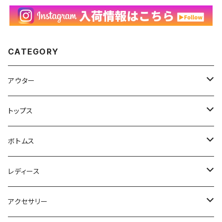
CATEGORY
アウター
ハンティングジャケット
トップス
フリースジャケット
Tシャツ
ボトムス
アニマルTシャツ
スイングトップ
長袖Tシャツ
スラックス
レディース
アートTシャツ
～W24
ブルゾン
ポロシャツ・ラガーシャツ
フレアパンツ
アウター
アクセサリー