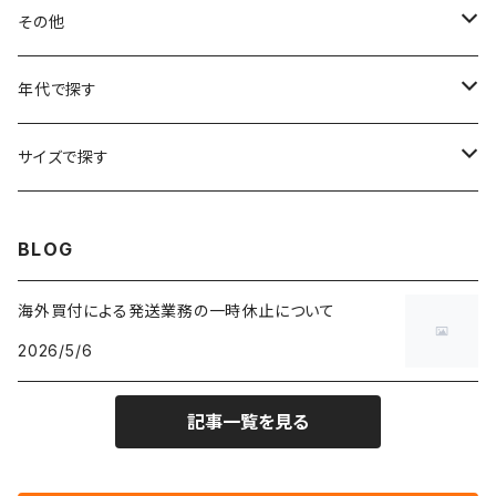
フラワーTシャツ
W25
～W24
パッチワークジャケット
カバーオール
スウェット
デニム・ジーンズ
トップス
ブレスレット
その他
リンガーTシャツ
W26
W25
ゴブランジャケット
～W24
スウェット
ワークジャケット
パーカー
スウェットパンツ
ボトムス
リング
バッグ
年代で探す
車・バイクTシャツ
W27
W26
フリースジャケット
W25
パーカー
スカート
ショルダーバッグ
ナイロンジャケット
セーター
ナイロンパンツ
ワンピース
ネックレス
マフラー
50年代
サイズで探す
バンド・ミュージックTシャツ
W28
W27
コート
W26
フリーストップス
パンツ
スタジャン
カーディガン
ジャージ・トラックパンツ
バッグ
帽子
60年代
~メンズXXS、~レディースS
BLOG
IT・テック・サイエンスTシャツ
W29
W28
その他アウター
W27
セーター
ショートパンツ
テーラードジャケット
フリーストップス
ワークパンツ・ペインターパンツ
ブランケット
70年代
メンズXS、レディースM
海外買付による発送業務の一時休止について
キャラTシャツ
W30
W29
ヘビーアウター
W28
カーディガン
2026/5/6
～W24
アウトドアジャケット
長袖シャツ
チノパンツ
80年代
メンズS、レディースL
その他Tシャツ
W31
W30
ライトアウター
W29
長袖Tシャツ/カットソー
W25
記事一覧を見る
ボタンダウンシャツ
～W24
レザージャケット
半袖シャツ
ミリタリーパンツ
90年代
メンズM、レディースXL
W32
W31
W30
長袖シャツ
W26
ネルシャツ
W25
ベースボールシャツ
～W24
ミリタリージャケット
ゲームシャツ
カーゴパンツ
00年代
メンズL、レディース2XL