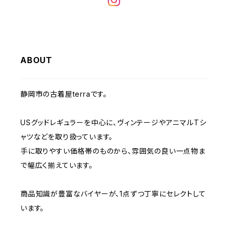
W32
W31
W30
W29
W28
W35
W34
W33
W32
W31
W30
W29
W36
W35
ABOUT
W34
W33
W32
W31
W30
W37～
W36
W35
W34
W33
静岡市の古着屋terraです。
W32
W31
W37～
W36
W35
W34
USグッドレギュラーを中心に、ヴィンテージやアニマルTシ
W33
W32
ャツなどを取り扱っています。
W37～
W36
W35
手に取りやすい価格帯のものから、雰囲気の良い一点物ま
W34
W33
で幅広く揃えています。
W37～
W36
W35
W34
商品知識が豊富なバイヤーが、1点ずつ丁寧にセレクトして
います。
W37～
W36
W35