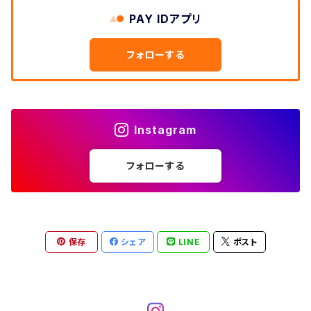
W33
W32
PAY IDアプリ
W31
五分袖・七分袖シャツ
W27
ワークシャツ
W26
アロハシャツ
W25
～W24
ダウンジャケット
タンクトップ
コーデュロイパンツ
メンズXL、レディース3XL~
W34
フォローする
W33
W32
半袖シャツ
W28
ウエスタンシャツ
W27
キューバシャツ
W26
W25
～W24
ジャージ・トラックジャケット
ベスト
その他パンツ
W35
W34
W33
その他半袖トップス
W29
ドレスシャツ
W28
ボウリングシャツ
W27
W26
W25
～W24
その他アウター
ショートパンツ
Instagram
W36
W35
W34
ポロシャツ
W30
その他長袖シャツ
W29
ワークシャツ
W28
W27
W26
W25
フォローする
～W24
コート
オーバーオール
W37～
W36
W35
チュニック
W31
W30
その他半袖シャツ
W29
W28
W27
W26
W25
ヘビーアウター
W37～
W36
キャミソール
W32
W31
W30
W29
W28
W27
保存
シェア
LINE
ポスト
W26
ライトアウター
W37～
ベスト
W33
W32
W31
W30
W29
W28
W27
W34
W33