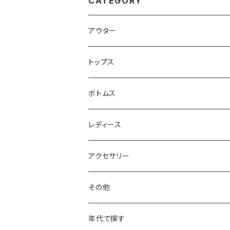
CATEGORY
アウター
ハンティングジャケット
トップス
フリースジャケット
Tシャツ
ボトムス
アニマルTシャツ
スイングトップ
長袖Tシャツ
スラックス
レディース
アートTシャツ
～W24
ブルゾン
ポロシャツ・ラガーシャツ
フレアパンツ
アウター
アクセサリー
フラワーTシャツ
W25
～W24
パッチワークジャケット
カバーオール
スウェット
デニム・ジーンズ
トップス
ブレスレット
その他
リンガーTシャツ
W26
W25
ゴブランジャケット
～W24
スウェット
ワークジャケット
パーカー
スウェットパンツ
ボトムス
リング
バッグ
年代で探す