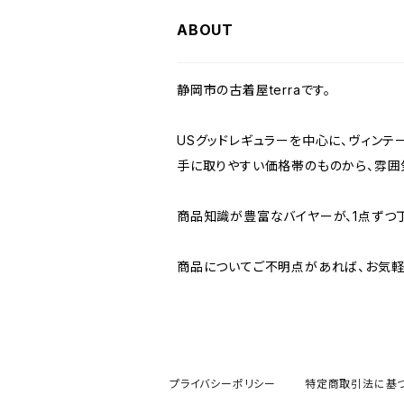
W36
W35
W34
W33
W32
W31
W30
ABOUT
W37～
W36
W35
W34
W33
W32
W31
静岡市の古着屋terraです。
W37～
W36
W35
W34
W33
W32
USグッドレギュラーを中心に、ヴィンテ
手に取りやすい価格帯のものから、雰囲
W37～
W36
W35
W34
W33
商品知識が豊富なバイヤーが、1点ずつ
W37～
W36
W35
W34
商品についてご不明点があれば、お気軽
W37～
W36
W35
W37～
W36
プライバシーポリシー
特定商取引法に基
W37～