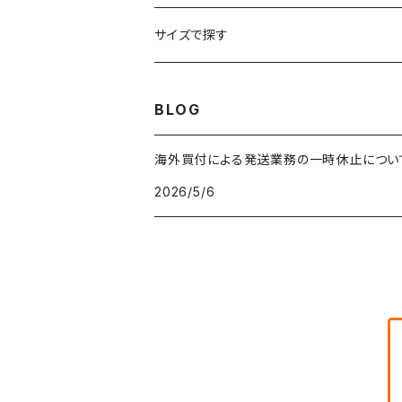
車・バイクTシャツ
W27
W26
フリースジャケット
W25
パーカー
スカート
ショルダーバッグ
ナイロンジャケット
セーター
ナイロンパンツ
ワンピース
ネックレス
マフラー
50年代
サイズで探す
バンド・ミュージックTシャツ
W28
W27
コート
W26
フリーストップス
パンツ
スタジャン
カーディガン
ジャージ・トラックパンツ
バッグ
帽子
60年代
~メンズXXS、~レディースS
BLOG
IT・テック・サイエンスTシャツ
W29
W28
その他アウター
W27
セーター
ショートパンツ
テーラードジャケット
フリーストップス
ワークパンツ・ペインターパンツ
ブランケット
70年代
メンズXS、レディースM
海外買付による発送業務の一時休止につい
キャラTシャツ
W30
W29
ヘビーアウター
W28
カーディガン
2026/5/6
～W24
アウトドアジャケット
長袖シャツ
チノパンツ
80年代
メンズS、レディースL
その他Tシャツ
W31
W30
ライトアウター
W29
長袖Tシャツ/カットソー
W25
ボタンダウンシャツ
～W24
レザージャケット
半袖シャツ
ミリタリーパンツ
90年代
メンズM、レディースXL
W32
W31
W30
長袖シャツ
W26
ネルシャツ
W25
ベースボールシャツ
～W24
ミリタリージャケット
ゲームシャツ
カーゴパンツ
00年代
メンズL、レディース2XL
W33
W32
W31
五分袖・七分袖シャツ
W27
ワークシャツ
W26
アロハシャツ
W25
～W24
ダウンジャケット
タンクトップ
コーデュロイパンツ
メンズXL、レディース3XL~
W34
W33
W32
半袖シャツ
W28