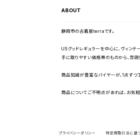
W36
W35
W34
W33
W32
W31
W30
ABOUT
W37～
W36
W35
W34
W33
W32
W31
静岡市の古着屋terraです。
W37～
W36
W35
W34
W33
W32
USグッドレギュラーを中心に、ヴィンテ
手に取りやすい価格帯のものから、雰囲
W37～
W36
W35
W34
W33
商品知識が豊富なバイヤーが、1点ずつ
W37～
W36
W35
W34
商品についてご不明点があれば、お気軽
W37～
W36
W35
W37～
W36
プライバシーポリシー
特定商取引法に基
W37～