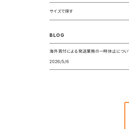
車・バイクTシャツ
W27
W26
フリースジャケット
W25
パーカー
スカート
ショルダーバッグ
ナイロンジャケット
セーター
ナイロンパンツ
ワンピース
ネックレス
マフラー
50年代
サイズで探す
バンド・ミュージックTシャツ
W28
W27
コート
W26
フリーストップス
パンツ
スタジャン
カーディガン
ジャージ・トラックパンツ
バッグ
帽子
60年代
~メンズXXS、~レディースS
BLOG
IT・テック・サイエンスTシャツ
W29
W28
その他アウター
W27
セーター
ショートパンツ
テーラードジャケット
フリーストップス
ワークパンツ・ペインターパンツ
ブランケット
70年代
メンズXS、レディースM
海外買付による発送業務の一時休止につい
キャラTシャツ
W30
W29
ヘビーアウター
W28
カーディガン
2026/5/6
～W24
アウトドアジャケット
長袖シャツ
チノパンツ
80年代
メンズS、レディースL
その他Tシャツ
W31
W30
ライトアウター
W29
長袖Tシャツ/カットソー
W25
ボタンダウンシャツ
～W24
レザージャケット
半袖シャツ
ミリタリーパンツ
90年代
メンズM、レディースXL
W32
W31
W30
長袖シャツ
W26
ネルシャツ
W25
ベースボールシャツ
～W24
ミリタリージャケット
ゲームシャツ
カーゴパンツ
00年代
メンズL、レディース2XL
W33
W32
W31
五分袖・七分袖シャツ
W27
ワークシャツ
W26
アロハシャツ
W25
～W24
ダウンジャケット
タンクトップ
コーデュロイパンツ
メンズXL、レディース3XL~
W34
W33
W32
半袖シャツ
W28