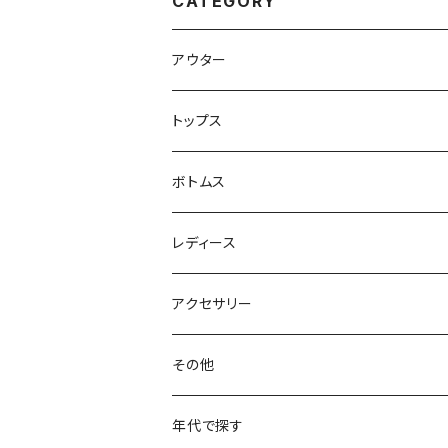
CATEGORY
アウター
ハンティングジャケット
トップス
フリースジャケット
Tシャツ
ボトムス
アニマルTシャツ
スイングトップ
長袖Tシャツ
スラックス
レディース
アートTシャツ
～W24
ブルゾン
ポロシャツ・ラガーシャツ
フレアパンツ
アウター
アクセサリー
フラワーTシャツ
W25
～W24
パッチワークジャケット
カバーオール
スウェット
デニム・ジーンズ
トップス
ブレスレット
その他
リンガーTシャツ
W26
W25
ゴブランジャケット
～W24
スウェット
ワークジャケット
パーカー
スウェットパンツ
ボトムス
リング
バッグ
年代で探す