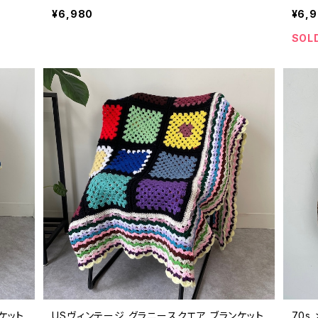
ビンテージ ハンドメイド マルチカバー かぎ針
ビン
¥6,980
¥6,
編み ニット 26041012
編み 
SOL
ケット
USヴィンテージ グラニースクエア ブランケット
70s