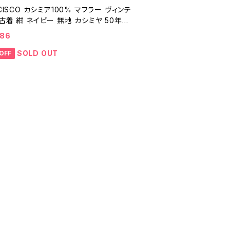
 CISCO カシミア100% マフラー ヴィンテ
古着 紺 ネイビー 無地 カシミヤ 50年代
ージ 25122006
986
SOLD OUT
OFF