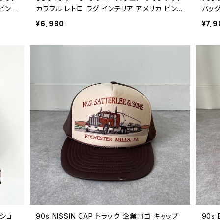
 ビンテ
カラフル レトロ ラグ インテリア アメリカ ビンテ
バッグ
み ニ
ージ ハンドメイド マルチカバー かぎ針編み ニ
年代 
¥6,980
¥7,9
ット 26041009
 ショ
90s NISSIN CAP トラック 企業ロゴ キャップ
90s