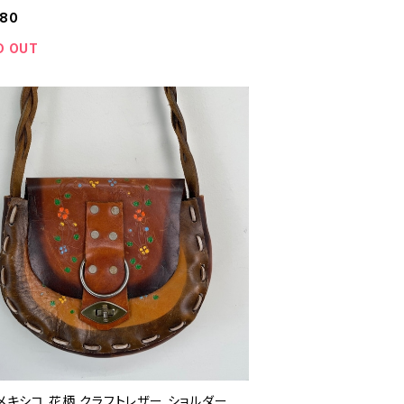
テージ ハンドメイド マルチカバー かぎ針
980
ニット 26041011
D OUT
 メキシコ 花柄 クラフトレザー ショルダー