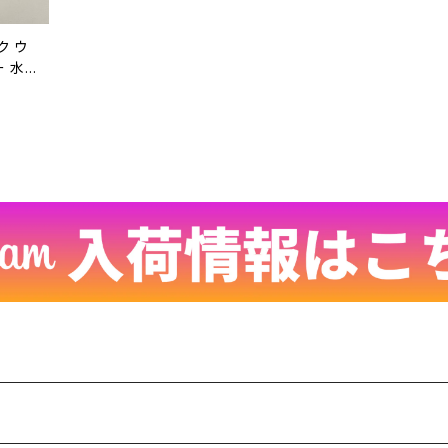
ク ウ
ー 水
テージ