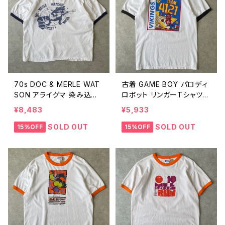
70s DOC & MERLE WAT
古着 GAME BOY パロディ
SON アライグマ 染み込み
ロボット リンガーTシャツ
プリント リンガーTシャツ バ
企業ロゴ NASA FedEx ゲ
¥8,483
¥5,933
ンド バンT ドックワトソン メ
ームボーイ 任天堂 ニンテ
レルワトソン フォーク カント
ンドー Nintendo ヴィンテ
SOLD OUT
SOLD OUT
15%OFF
15%OFF
リー ミュージック 音楽 動
ージ M 26042410
物 アニマル ヴィンテージ
シングルステッチ 70年代
ビンテージ 26042701