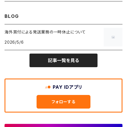
バンド・ミュージックTシャツ
W28
W27
コート
W26
フリーストップス
パンツ
スタジャン
カーディガン
ジャージ・トラックパンツ
バッグ
帽子
60年代
~メンズXXS、~レディースS
BLOG
IT・テック・サイエンスTシャツ
W29
W28
その他アウター
W27
セーター
ショートパンツ
テーラードジャケット
フリーストップス
ワークパンツ・ペインターパンツ
ブランケット
70年代
メンズXS、レディースM
海外買付による発送業務の一時休止について
キャラTシャツ
W30
W29
ヘビーアウター
W28
カーディガン
2026/5/6
～W24
アウトドアジャケット
長袖シャツ
チノパンツ
80年代
メンズS、レディースL
その他Tシャツ
W31
W30
ライトアウター
W29
長袖Tシャツ/カットソー
W25
記事一覧を見る
ボタンダウンシャツ
～W24
レザージャケット
半袖シャツ
ミリタリーパンツ
90年代
メンズM、レディースXL
W32
W31
W30
長袖シャツ
W26
ネルシャツ
W25
ベースボールシャツ
～W24
ミリタリージャケット
ゲームシャツ
カーゴパンツ
00年代
メンズL、レディース2XL
W33
W32
PAY IDアプリ
W31
五分袖・七分袖シャツ
W27
ワークシャツ
W26
アロハシャツ
W25
～W24
ダウンジャケット
タンクトップ
コーデュロイパンツ
メンズXL、レディース3XL~
W34
フォローする
W33
W32
半袖シャツ
W28
ウエスタンシャツ
W27
キューバシャツ
W26
W25
～W24
ジャージ・トラックジャケット
ベスト
その他パンツ
W35
W34
W33
その他半袖トップス
W29
ドレスシャツ
W28
ボウリングシャツ
W27