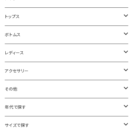
ハンティングジャケット
トップス
フリースジャケット
Tシャツ
ボトムス
アニマルTシャツ
スイングトップ
長袖Tシャツ
スラックス
レディース
アートTシャツ
～W24
ブルゾン
ポロシャツ・ラガーシャツ
フレアパンツ
アウター
アクセサリー
フラワーTシャツ
W25
～W24
パッチワークジャケット
カバーオール
スウェット
デニム・ジーンズ
トップス
ブレスレット
その他
リンガーTシャツ
W26
W25
ゴブランジャケット
～W24
スウェット
ワークジャケット
パーカー
スウェットパンツ
ボトムス
リング
バッグ
年代で探す
車・バイクTシャツ
W27
W26
フリースジャケット
W25
パーカー
スカート
ショルダーバッグ
ナイロンジャケット
セーター
ナイロンパンツ
ワンピース
ネックレス
マフラー
50年代
サイズで探す