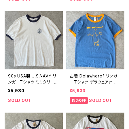
26061412
2304
90s USA製 U.S.NAVY リ
古着 Delawhere? リンガ
ンガーTシャツ ミリタリー
ーTシャツ デラウェア州 ジ
ヴィンテージ シングルステ
ョーク スーベニア 水色 ラ
¥5,980
¥5,933
ッチ U.S.NAVAL ACADEM
イトブルー ヴィンテージ ビ
Y 米軍 ワンポイント 古着
ンテージ L 26050102
SOLD OUT
SOLD OUT
15%OFF
白 ホワイト 90年代 ビンテ
ージ 26052112