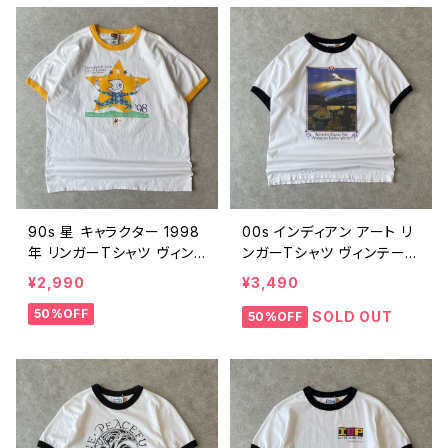
90s 星 キャラクター 1998
00s インディアン アート リ
年 リンガーTシャツ ヴィン
ンガーTシャツ ヴィンテー
テージ 古着 白 ホワイト 黄
ジ 古着 風景画 ネイティブ
¥2,990
¥3,490
イエロー 90年代 ビンテー
アメリカン アートTシャツ
50%OFF
ジ XL 25082408
白 ホワイト 黒 ブラック Y2
SOLD OUT
50%OFF
K 2000年代 2000s 00年
代 ビンテージ 25071803