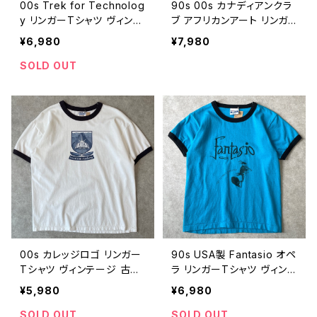
00s Trek for Technolog
90s 00s カナディアンクラ
y リンガーTシャツ ヴィンテ
ブ アフリカンアート リンガ
ージ イヤホン ヘッドホン I
ーTシャツ ウイスキー 酒 企
¥6,980
¥7,980
Tテック デジタル マラソン
業ロゴ ヴィンテージ 古着
古着 2006 00年代 2000s
広告 プロモーション ブラッ
SOLD OUT
2000年代 白 ホワイト ビン
クカルチャー 90年代 ビン
テージ L 26072410
テージ Canadian Club L
26062606
00s カレッジロゴ リンガー
90s USA製 Fantasio オペ
Tシャツ ヴィンテージ 古着
ラ リンガーTシャツ ヴィンテ
白 ホワイト Freemont Ac
ージ シングルステッチ ター
¥5,980
¥6,980
ademy 短丈 00年代 200
コイズ 古着 ミュージカル 9
0s 2000年代 ビンテージ L
0年代 ビンテージ S 2605
SOLD OUT
SOLD OUT