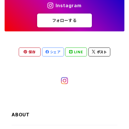
W26
W25
～W24
その他アウター
ショートパンツ
Instagram
W36
W35
W34
ポロシャツ
W30
その他長袖シャツ
W29
ワークシャツ
W28
W27
W26
W25
フォローする
～W24
コート
オーバーオール
W37～
W36
W35
チュニック
W31
W30
その他半袖シャツ
W29
W28
W27
W26
W25
ヘビーアウター
W37～
W36
キャミソール
W32
W31
W30
W29
W28
W27
保存
シェア
LINE
ポスト
W26
ライトアウター
W37～
ベスト
W33
W32
W31
W30
W29
W28
W27
W34
W33
W32
W31
W30
W29
W28
W35
W34
W33
W32
W31
W30
W29
W36
W35
ABOUT
W34
W33
W32
W31
W30
W37～