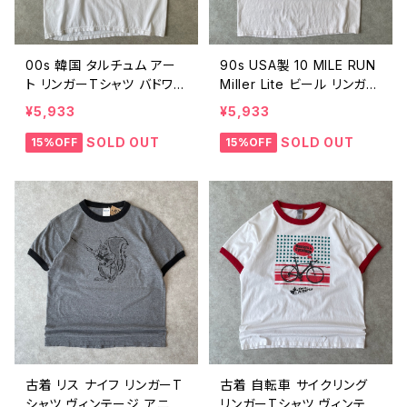
00s 韓国 タルチュム アー
90s USA製 10 MILE RUN
ト リンガーTシャツ バドワイ
Miller Lite ビール リンガー
ザー ゲータレード 企業ロ
Tシャツ ヴィンテージ 古着
¥5,933
¥5,933
ゴ ヴィンテージ 古着 橙 オ
ミラービール 橙 オレンジ
レンジ トライアスロン 200
シングルステッチ マラソン
SOLD OUT
SOLD OUT
15%OFF
15%OFF
3 00年代 2000s 2000年
90年代 ビンテージ L 260
代 KOREA ビンテージ L 2
42408
6042409
古着 リス ナイフ リンガーT
古着 自転車 サイクリング
シャツ ヴィンテージ アニマ
リンガーTシャツ ヴィンテー