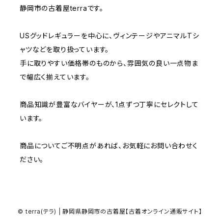
W36
W35
W34
W33
静岡市の古着屋terraです。
W32
W31
W37～
W36
W35
W34
USグッドレギュラーを中心に、ヴィンテージやアニマルTシ
W33
W32
ャツなどを取り扱っています。
W37～
W36
W35
手に取りやすい価格帯のものから、雰囲気の良い一点物ま
W34
W33
で幅広く揃えています。
W37～
W36
W35
W34
商品知識が豊富なバイヤーが、1点ずつ丁寧にセレクトして
います。
W37～
W36
W35
商品についてご不明点があれば、お気軽にお問い合わせく
W37～
W36
ださい。
W37～
© terra(テラ) | 静岡県静岡市の古着屋【古着オンライン通販サイト】