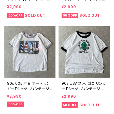
ル 動物 グレー 黒 ブラック
ジ 白 ホワイト 赤 レッド ビ
¥2,990
¥2,990
ビンテージ M 25082505
ンテージ L 25082503
SOLD OUT
SOLD OUT
50%OFF
50%OFF
90s 00s 灯台 アート リン
90s USA製 木 ロゴ リンガ
ガーTシャツ ヴィンテージ
ーTシャツ ヴィンテージ 古
古着 白 ホワイト シングル
着 1993年 白 ホワイト 自
¥2,990
¥2,990
ステッチ 90年代 ビンテー
然 植物 シングルステッチ 9
50%OFF
ジ L 25082411
0年代 ビンテージ XL 250
SOLD OUT
50%OFF
82410