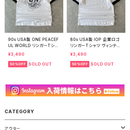
90s USA製 ONE PEACEF
80s USA製 IOP 企業ロゴ
UL WORLD リンガーTシャ
リンガーTシャツ ヴィンテー
ツ ヴィンテージ 古着 ロゴ
ジ 古着 ワンポイント 白 ホ
¥3,490
¥3,490
アート 白 ホワイト 黒 ブラ
ワイト 黒 ブラック シングル
ック シングルステッチ 90年
ステッチ ビンテージ 80年
SOLD OUT
SOLD OUT
50%OFF
50%OFF
代 ビンテージ 25071802
代 25071801
CATEGORY
アウター