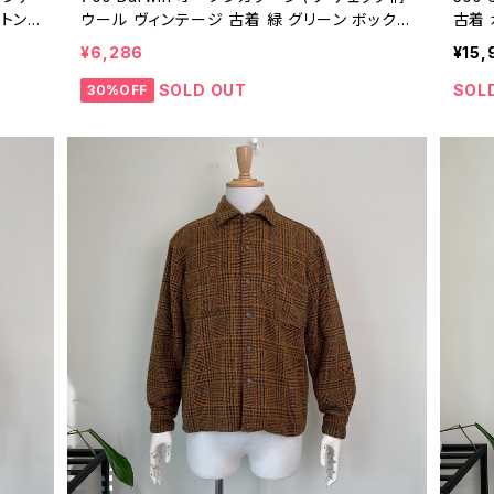
ットン
ウール ヴィンテージ 古着 緑 グリーン ボックス
古着 
ンテー
シャツ 短丈 70年代 ビンテージ M 開襟 ルー
長袖シ
¥6,286
¥15,
プカラー 26011910
13
SOLD OUT
SOL
30%OFF