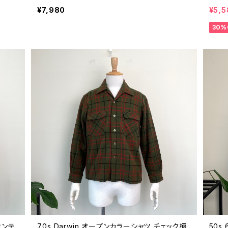
トン 90年代 ビンテージ M 26040424
ツ 無
¥7,980
¥5,5
30%
ィンテ
70s Darwin オープンカラーシャツ チェック柄
50s