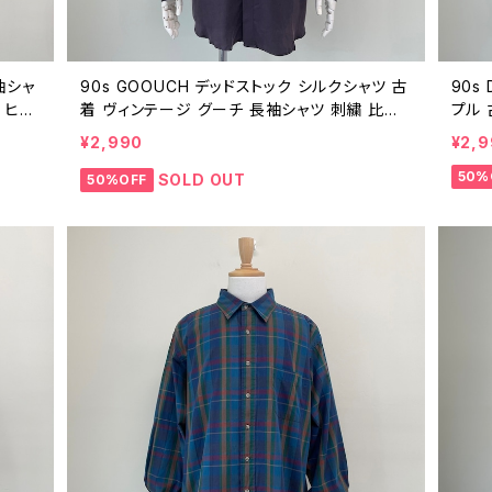
袖シャ
90s GOOUCH デッドストック シルクシャツ 古
90s
 ヒッ
着 ヴィンテージ グーチ 長袖シャツ 刺繍 比翼
プル 
無地 紫 パープル 90年代 ビンテージ DEADS
90年
¥2,990
¥2,
TOCK dead stock シルク メンズ L 250601
50%
05
SOLD OUT
50%OFF