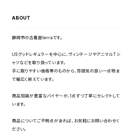
W33
W32
W31
W30
W29
W36
W35
ABOUT
W34
W33
W32
W31
W30
W37～
W36
W35
W34
W33
静岡市の古着屋terraです。
W32
W31
W37～
W36
W35
W34
USグッドレギュラーを中心に、ヴィンテージやアニマルTシ
W33
W32
ャツなどを取り扱っています。
W37～
W36
W35
手に取りやすい価格帯のものから、雰囲気の良い一点物ま
W34
W33
で幅広く揃えています。
W37～
W36
W35
W34
商品知識が豊富なバイヤーが、1点ずつ丁寧にセレクトして
います。
W37～
W36
W35
商品についてご不明点があれば、お気軽にお問い合わせく
W37～
W36
ださい。