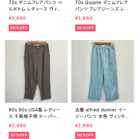
70s デニムフレアパンツ ベ
70s Quijote デニムフレア
ルボトム レディース ヴィン
パンツ フレアジーンズ レデ
テージ 古着 フレアジーン
ィース ヴィンテージ 古着
¥3,990
¥3,990
ズ フレアデニム 70年代 ビ
フレアデニム ブーツカット
50%OFF
50%OFF
ンテージ W28 25110904
濃紺 70年代 ビンテージ W
28 25110806
80s 90s USA製 レディー
古着 alfred dunner イー
ス 千鳥格子柄 テーパード
ジーパンツ 水色 ヴィンテー
パンツ レトロ チェック スラ
ジ 古着 無地 レトロ テーパ
¥3,490
¥2,990
ックス ヴィンテージ 古着
ード ストレート ライトブル
50%OFF
50%OFF
プレッピー 80年代 90年代
ー レディース 25092008