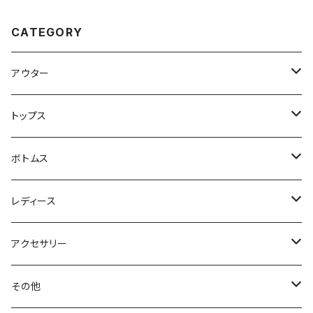
CATEGORY
アウター
ハンティングジャケット
トップス
フリースジャケット
Tシャツ
ボトムス
アニマルTシャツ
スイングトップ
長袖Tシャツ
スラックス
レディース
アートTシャツ
～W24
ブルゾン
ポロシャツ・ラガーシャツ
フレアパンツ
アウター
アクセサリー
フラワーTシャツ
W25
～W24
パッチワークジャケット
カバーオール
スウェット
デニム・ジーンズ
トップス
ブレスレット
その他