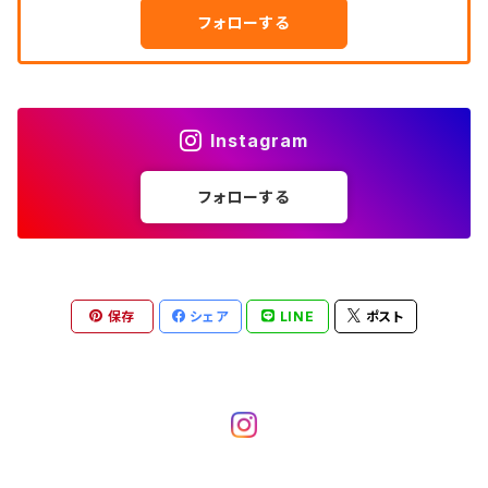
ダウンジャケット
タンクトップ
コーデュロイパンツ
メンズXL、レディース3XL~
W34
フォローする
W33
W32
半袖シャツ
W28
ウエスタンシャツ
W27
キューバシャツ
W26
W25
～W24
ジャージ・トラックジャケット
ベスト
その他パンツ
W35
W34
W33
その他半袖トップス
W29
ドレスシャツ
W28
ボウリングシャツ
W27
W26
W25
～W24
その他アウター
ショートパンツ
Instagram
W36
W35
W34
ポロシャツ
W30
その他長袖シャツ
W29
ワークシャツ
W28
W27
W26
W25
フォローする
～W24
コート
オーバーオール
W37～
W36
W35
チュニック
W31
W30
その他半袖シャツ
W29
W28
W27
W26
W25
ヘビーアウター
W37～
W36
キャミソール
W32
W31
W30
W29
W28
W27
保存
シェア
LINE
ポスト
W26
ライトアウター
W37～
ベスト
W33
W32
W31
W30
W29
W28
W27
W34
W33
W32
W31
W30
W29
W28
W35
W34