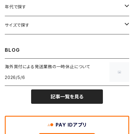
リンガーTシャツ
W26
W25
ゴブランジャケット
～W24
スウェット
ワークジャケット
パーカー
スウェットパンツ
ボトムス
リング
バッグ
年代で探す
車・バイクTシャツ
W27
W26
フリースジャケット
W25
パーカー
スカート
ショルダーバッグ
ナイロンジャケット
セーター
ナイロンパンツ
ワンピース
ネックレス
マフラー
50年代
サイズで探す
バンド・ミュージックTシャツ
W28
W27
コート
W26
フリーストップス
パンツ
スタジャン
カーディガン
ジャージ・トラックパンツ
バッグ
帽子
60年代
~メンズXXS、~レディースS
BLOG
IT・テック・サイエンスTシャツ
W29
W28
その他アウター
W27
セーター
ショートパンツ
テーラードジャケット
フリーストップス
ワークパンツ・ペインターパンツ
ブランケット
70年代
メンズXS、レディースM
海外買付による発送業務の一時休止について
キャラTシャツ
W30
W29
ヘビーアウター
W28
カーディガン
2026/5/6
～W24
アウトドアジャケット
長袖シャツ
チノパンツ
80年代
メンズS、レディースL
その他Tシャツ
W31
W30
ライトアウター
W29
長袖Tシャツ/カットソー
W25
記事一覧を見る
ボタンダウンシャツ
～W24
レザージャケット
半袖シャツ
ミリタリーパンツ
90年代
メンズM、レディースXL
W32
W31
W30
長袖シャツ
W26
ネルシャツ
W25
ベースボールシャツ
～W24
ミリタリージャケット
ゲームシャツ
カーゴパンツ
00年代
メンズL、レディース2XL
W33
W32
PAY IDアプリ
W31
五分袖・七分袖シャツ
W27
ワークシャツ
W26
アロハシャツ
W25
～W24