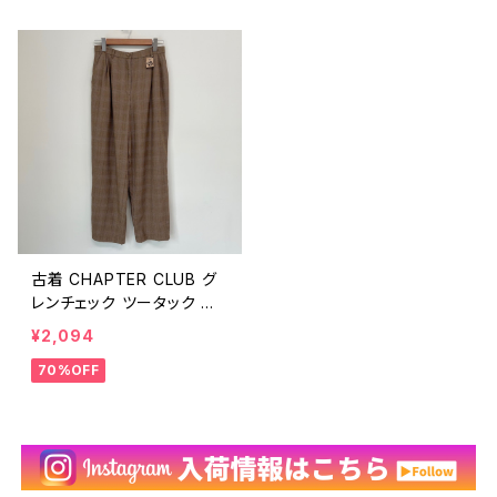
ビンテージ 25092010
古着 CHAPTER CLUB グ
レンチェック ツータック ウ
ールパンツ レトロ カントリ
¥2,094
ー ヴィンテージ レディース
70%OFF
茶 ブラウン テーパード ビン
テージ 25052910