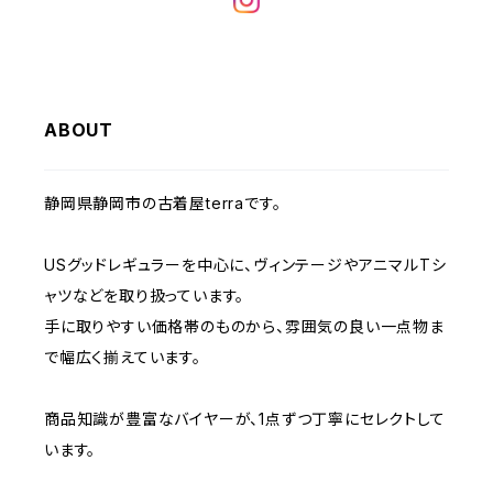
W32
W31
W30
W29
W28
W35
W34
W33
W32
W31
W30
W29
W36
W35
ABOUT
W34
W33
W32
W31
W30
W37～
W36
W35
W34
W33
静岡県静岡市の古着屋terraです。
W32
W31
W37～
W36
W35
W34
USグッドレギュラーを中心に、ヴィンテージやアニマルTシ
W33
W32
ャツなどを取り扱っています。
W37～
W36
W35
手に取りやすい価格帯のものから、雰囲気の良い一点物ま
W34
W33
で幅広く揃えています。
W37～
W36
W35
W34
商品知識が豊富なバイヤーが、1点ずつ丁寧にセレクトして
います。
W37～
W36
W35