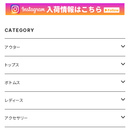
CATEGORY
アウター
ハンティングジャケット
トップス
フリースジャケット
Tシャツ
ボトムス
アニマルTシャツ
スイングトップ
長袖Tシャツ
スラックス
レディース
アートTシャツ
～W24
ブルゾン
ポロシャツ・ラガーシャツ
フレアパンツ
アウター
アクセサリー