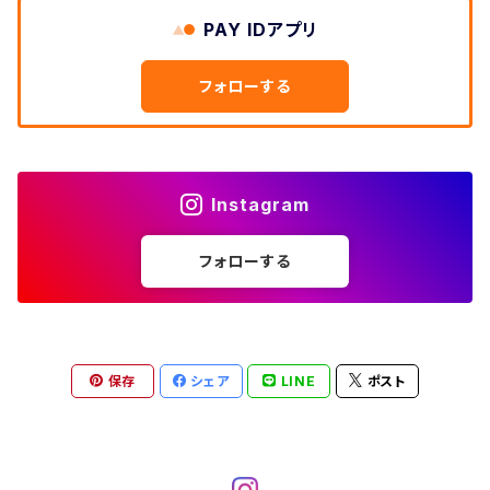
W33
W32
PAY IDアプリ
W31
五分袖・七分袖シャツ
W27
ワークシャツ
W26
アロハシャツ
W25
～W24
ダウンジャケット
タンクトップ
コーデュロイパンツ
メンズXL、レディース3XL~
W34
フォローする
W33
W32
半袖シャツ
W28
ウエスタンシャツ
W27
キューバシャツ
W26
W25
～W24
ジャージ・トラックジャケット
ベスト
その他パンツ
W35
W34
W33
その他半袖トップス
W29
ドレスシャツ
W28
ボウリングシャツ
W27
W26
W25
～W24
その他アウター
ショートパンツ
Instagram
W36
W35
W34
ポロシャツ
W30
その他長袖シャツ
W29
ワークシャツ
W28
W27
W26
W25
フォローする
～W24
コート
オーバーオール
W37～
W36
W35
チュニック
W31
W30
その他半袖シャツ
W29
W28
W27
W26
W25
ヘビーアウター
W37～
W36
キャミソール
W32
W31
W30
W29
W28
W27
保存
シェア
LINE
ポスト
W26
ライトアウター
W37～
ベスト
W33
W32
W31
W30
W29
W28
W27
W34
W33