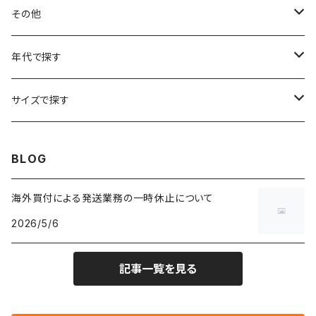
フラワーTシャツ
W25
～W24
パッチワークジャケット
カバーオール
スウェット
デニム・ジーンズ
トップス
ブレスレット
その他
リンガーTシャツ
W26
W25
ゴブランジャケット
～W24
スウェット
ワークジャケット
パーカー
スウェットパンツ
ボトムス
リング
バッグ
年代で探す
車・バイクTシャツ
W27
W26
フリースジャケット
W25
パーカー
スカート
ショルダーバッグ
ナイロンジャケット
セーター
ナイロンパンツ
ワンピース
ネックレス
マフラー
50年代
サイズで探す
バンド・ミュージックTシャツ
W28
W27
コート
W26
フリーストップス
パンツ
スタジャン
カーディガン
ジャージ・トラックパンツ
バッグ
帽子
60年代
~メンズXXS、~レディースS
BLOG
IT・テック・サイエンスTシャツ
W29
W28
その他アウター
W27
セーター
ショートパンツ
テーラードジャケット
フリーストップス
ワークパンツ・ペインターパンツ
ブランケット
70年代
メンズXS、レディースM
海外買付による発送業務の一時休止について
キャラTシャツ
W30
W29
ヘビーアウター
W28
カーディガン
2026/5/6
～W24
アウトドアジャケット
長袖シャツ
チノパンツ
80年代
メンズS、レディースL
その他Tシャツ
W31
W30
ライトアウター
W29
長袖Tシャツ/カットソー
W25
記事一覧を見る
ボタンダウンシャツ
～W24
レザージャケット
半袖シャツ
ミリタリーパンツ
90年代
メンズM、レディースXL
W32
W31
W30
長袖シャツ
W26
ネルシャツ
W25
ベースボールシャツ
～W24
ミリタリージャケット
ゲームシャツ
カーゴパンツ
00年代
メンズL、レディース2XL