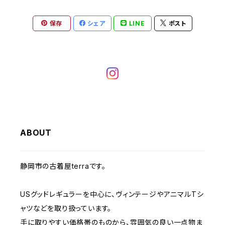
ヘビーアウター
W37～
W36
キャミソール
W32
W31
W30
W29
W28
W27
保存
シェア
LINE
ポスト
W26
ライトアウター
W37～
ベスト
W33
W32
W31
W30
W29
W28
W27
W34
W33
W32
W31
W30
W29
W28
W35
W34
W33
W32
W31
W30
W29
W36
W35
ABOUT
W34
W33
W32
W31
W30
W37～
W36
W35
W34
W33
静岡市の古着屋terraです。
W32
W31
W37～
W36
W35
W34
USグッドレギュラーを中心に、ヴィンテージやアニマルTシ
W33
W32
ャツなどを取り扱っています。
W37～
W36
W35
手に取りやすい価格帯のものから、雰囲気の良い一点物ま
W34