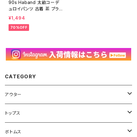
90s Haband 太畝コーデ
ュロイパンツ 古着 茶 ブラ
ウン ストレート ヴィンテー
¥1,494
ジ 90年代 ビンテージ ウエ
70%OFF
ストゴム ノータック メンズ
W34 23121701
CATEGORY
アウター
ハンティングジャケット
トップス
フリースジャケット
Tシャツ
ボトムス