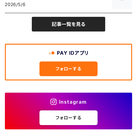
W28
カーディガン
2026/5/6
～W24
アウトドアジャケット
長袖シャツ
チノパンツ
80年代
メンズS、レディースL
その他Tシャツ
W31
W30
ライトアウター
W29
長袖Tシャツ/カットソー
W25
記事一覧を見る
ボタンダウンシャツ
～W24
レザージャケット
半袖シャツ
ミリタリーパンツ
90年代
メンズM、レディースXL
W32
W31
W30
長袖シャツ
W26
ネルシャツ
W25
ベースボールシャツ
～W24
ミリタリージャケット
ゲームシャツ
カーゴパンツ
00年代
メンズL、レディース2XL
W33
W32
PAY IDアプリ
W31
五分袖・七分袖シャツ
W27
ワークシャツ
W26
アロハシャツ
W25
～W24
ダウンジャケット
タンクトップ
コーデュロイパンツ
メンズXL、レディース3XL~
W34
フォローする
W33
W32
半袖シャツ
W28
ウエスタンシャツ
W27
キューバシャツ
W26
W25
～W24
ジャージ・トラックジャケット
ベスト
その他パンツ
W35
W34
W33
その他半袖トップス
W29
ドレスシャツ
W28
ボウリングシャツ
W27
W26
W25
～W24
その他アウター
ショートパンツ
Instagram
W36
W35
W34
ポロシャツ
W30
その他長袖シャツ
W29
ワークシャツ
W28
W27
W26
W25
フォローする
～W24
コート
オーバーオール
W37～
W36
W35
チュニック
W31
W30
その他半袖シャツ
W29
W28
W27
W26
W25