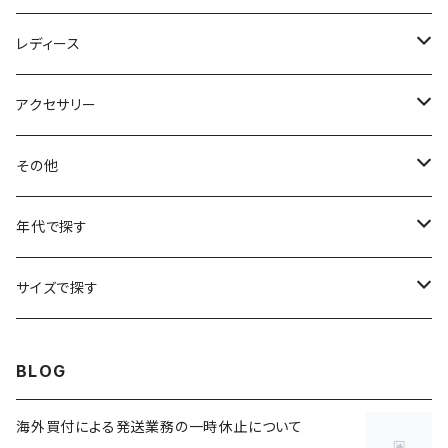
アニマルTシャツ
スイングトップ
長袖Tシャツ
スラックス
レディース
アートTシャツ
～W24
ブルゾン
ポロシャツ・ラガーシャツ
フレアパンツ
アウター
アクセサリー
フラワーTシャツ
W25
～W24
パッチワークジャケット
カバーオール
スウェット
デニム・ジーンズ
トップス
ブレスレット
その他
リンガーTシャツ
W26
W25
ゴブランジャケット
～W24
スウェット
ワークジャケット
パーカー
スウェットパンツ
ボトムス
リング
バッグ
年代で探す
車・バイクTシャツ
W27
W26
フリースジャケット
W25
パーカー
スカート
ショルダーバッグ
ナイロンジャケット
セーター
ナイロンパンツ
ワンピース
ネックレス
マフラー
50年代
サイズで探す
バンド・ミュージックTシャツ
W28
W27
コート
W26
フリーストップス
パンツ
スタジャン
カーディガン
ジャージ・トラックパンツ
バッグ
帽子
60年代
~メンズXXS、~レディースS
BLOG
IT・テック・サイエンスTシャツ
W29
W28
その他アウター
W27
セーター
ショートパンツ
テーラードジャケット
フリーストップス
ワークパンツ・ペインターパンツ
ブランケット
70年代
メンズXS、レディースM
海外買付による発送業務の一時休止について
キャラTシャツ
W30
W29
ヘビーアウター