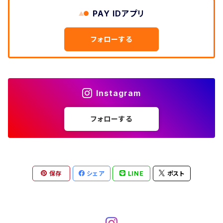
W33
W32
PAY IDアプリ
W31
五分袖・七分袖シャツ
W27
ワークシャツ
W26
アロハシャツ
W25
～W24
ダウンジャケット
タンクトップ
コーデュロイパンツ
メンズXL、レディース3XL~
W34
フォローする
W33
W32
半袖シャツ
W28
ウエスタンシャツ
W27
キューバシャツ
W26
W25
～W24
ジャージ・トラックジャケット
ベスト
その他パンツ
W35
W34
W33
その他半袖トップス
W29
ドレスシャツ
W28
ボウリングシャツ
W27
W26
W25
～W24
その他アウター
ショートパンツ
Instagram
W36
W35
W34
ポロシャツ
W30
その他長袖シャツ
W29
ワークシャツ
W28
W27
W26
W25
フォローする
～W24
コート
オーバーオール
W37～
W36
W35
チュニック
W31
W30
その他半袖シャツ
W29
W28
W27
W26
W25
ヘビーアウター
W37～
W36
キャミソール
W32
W31
W30
W29
W28
W27
保存
シェア
LINE
ポスト
W26
ライトアウター
W37～
ベスト
W33
W32
W31
W30
W29
W28
W27
W34
W33