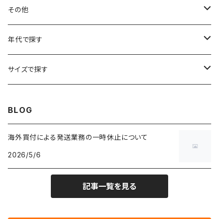
フラワーTシャツ
W25
～W24
パッチワークジャケット
カバーオール
スウェット
デニム・ジーンズ
トップス
ブレスレット
その他
リンガーTシャツ
W26
W25
ゴブランジャケット
～W24
スウェット
ワークジャケット
パーカー
スウェットパンツ
ボトムス
リング
バッグ
年代で探す
車・バイクTシャツ
W27
W26
フリースジャケット
W25
パーカー
スカート
ショルダーバッグ
ナイロンジャケット
セーター
ナイロンパンツ
ワンピース
ネックレス
マフラー
50年代
サイズで探す
バンド・ミュージックTシャツ
W28
W27
コート
W26
フリーストップス
パンツ
スタジャン
カーディガン
ジャージ・トラックパンツ
バッグ
帽子
60年代
~メンズXXS、~レディースS
BLOG
IT・テック・サイエンスTシャツ
W29
W28
その他アウター
W27
セーター
ショートパンツ
テーラードジャケット
フリーストップス
ワークパンツ・ペインターパンツ
ブランケット
70年代
メンズXS、レディースM
海外買付による発送業務の一時休止について
キャラTシャツ
W30
W29
ヘビーアウター
W28
カーディガン
2026/5/6
～W24
アウトドアジャケット
長袖シャツ
チノパンツ
80年代
メンズS、レディースL
その他Tシャツ
W31
W30
ライトアウター
W29
長袖Tシャツ/カットソー
W25
記事一覧を見る
ボタンダウンシャツ
～W24
レザージャケット
半袖シャツ
ミリタリーパンツ
90年代
メンズM、レディースXL
W32
W31
W30
長袖シャツ
W26
ネルシャツ
W25
ベースボールシャツ
～W24
ミリタリージャケット
ゲームシャツ
カーゴパンツ
00年代
メンズL、レディース2XL