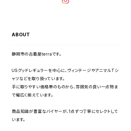
W32
W31
W30
W29
W28
W35
W34
W33
W32
W31
W30
W29
W36
W35
ABOUT
W34
W33
W32
W31
W30
W37～
W36
W35
W34
W33
静岡市の古着屋terraです。
W32
W31
W37～
W36
W35
W34
USグッドレギュラーを中心に、ヴィンテージやアニマルTシ
W33
W32
ャツなどを取り扱っています。
W37～
W36
W35
手に取りやすい価格帯のものから、雰囲気の良い一点物ま
W34
W33
で幅広く揃えています。
W37～
W36
W35
W34
商品知識が豊富なバイヤーが、1点ずつ丁寧にセレクトして
います。
W37～
W36
W35