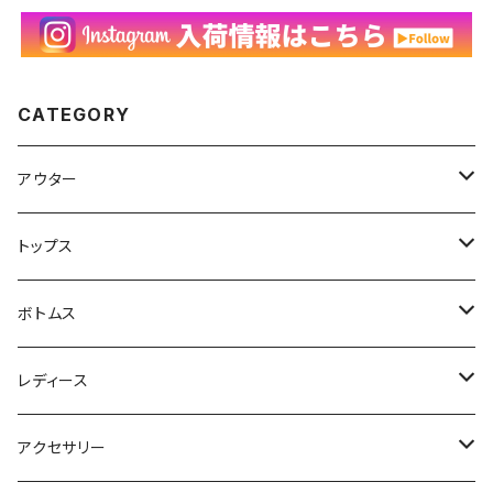
CATEGORY
アウター
ハンティングジャケット
トップス
フリースジャケット
Tシャツ
ボトムス
アニマルTシャツ
スイングトップ
長袖Tシャツ
スラックス
レディース
アートTシャツ
～W24
ブルゾン
ポロシャツ・ラガーシャツ
フレアパンツ
アウター
アクセサリー