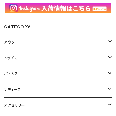
CATEGORY
アウター
ハンティングジャケット
トップス
フリースジャケット
Tシャツ
ボトムス
アニマルTシャツ
スイングトップ
長袖Tシャツ
スラックス
レディース
アートTシャツ
～W24
ブルゾン
ポロシャツ・ラガーシャツ
フレアパンツ
アウター
アクセサリー