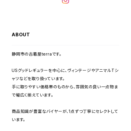
W32
W31
W30
W29
W28
W35
W34
W33
W32
W31
W30
W29
W36
W35
ABOUT
W34
W33
W32
W31
W30
W37～
W36
W35
W34
W33
静岡市の古着屋terraです。
W32
W31
W37～
W36
W35
W34
USグッドレギュラーを中心に、ヴィンテージやアニマルTシ
W33
W32
ャツなどを取り扱っています。
W37～
W36
W35
手に取りやすい価格帯のものから、雰囲気の良い一点物ま
W34
W33
で幅広く揃えています。
W37～
W36
W35
W34
商品知識が豊富なバイヤーが、1点ずつ丁寧にセレクトして
います。
W37～
W36
W35