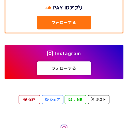
W33
W32
PAY IDアプリ
W31
五分袖・七分袖シャツ
W27
ワークシャツ
W26
アロハシャツ
W25
～W24
ダウンジャケット
タンクトップ
コーデュロイパンツ
メンズXL、レディース3XL~
W34
フォローする
W33
W32
半袖シャツ
W28
ウエスタンシャツ
W27
キューバシャツ
W26
W25
～W24
ジャージ・トラックジャケット
ベスト
その他パンツ
W35
W34
W33
その他半袖トップス
W29
ドレスシャツ
W28
ボウリングシャツ
W27
W26
W25
～W24
その他アウター
ショートパンツ
Instagram
W36
W35
W34
ポロシャツ
W30
その他長袖シャツ
W29
ワークシャツ
W28
W27
W26
W25
フォローする
～W24
コート
オーバーオール
W37～
W36
W35
チュニック
W31
W30
その他半袖シャツ
W29
W28
W27
W26
W25
ヘビーアウター
W37～
W36
キャミソール
W32
W31
W30
W29
W28
W27
保存
シェア
LINE
ポスト
W26
ライトアウター
W37～
ベスト
W33
W32
W31
W30
W29
W28
W27
W34
W33