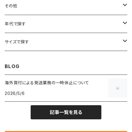
フラワーTシャツ
W25
～W24
パッチワークジャケット
カバーオール
スウェット
デニム・ジーンズ
トップス
ブレスレット
その他
リンガーTシャツ
W26
W25
ゴブランジャケット
～W24
スウェット
ワークジャケット
パーカー
スウェットパンツ
ボトムス
リング
バッグ
年代で探す
車・バイクTシャツ
W27
W26
フリースジャケット
W25
パーカー
スカート
ショルダーバッグ
ナイロンジャケット
セーター
ナイロンパンツ
ワンピース
ネックレス
マフラー
50年代
サイズで探す
バンド・ミュージックTシャツ
W28
W27
コート
W26
フリーストップス
パンツ
スタジャン
カーディガン
ジャージ・トラックパンツ
バッグ
帽子
60年代
~メンズXXS、~レディースS
BLOG
IT・テック・サイエンスTシャツ
W29
W28
その他アウター
W27
セーター
ショートパンツ
テーラードジャケット
フリーストップス
ワークパンツ・ペインターパンツ
ブランケット
70年代
メンズXS、レディースM
海外買付による発送業務の一時休止について
キャラTシャツ
W30
W29
ヘビーアウター
W28
カーディガン
2026/5/6
～W24
アウトドアジャケット
長袖シャツ
チノパンツ
80年代
メンズS、レディースL
その他Tシャツ
W31
W30
ライトアウター
W29
長袖Tシャツ/カットソー
W25
記事一覧を見る
ボタンダウンシャツ
～W24
レザージャケット
半袖シャツ
ミリタリーパンツ
90年代
メンズM、レディースXL
W32
W31
W30
長袖シャツ
W26
ネルシャツ
W25
ベースボールシャツ
～W24
ミリタリージャケット
ゲームシャツ
カーゴパンツ
00年代
メンズL、レディース2XL