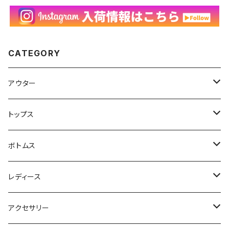
CATEGORY
アウター
ハンティングジャケット
トップス
フリースジャケット
Tシャツ
ボトムス
アニマルTシャツ
スイングトップ
長袖Tシャツ
スラックス
レディース
アートTシャツ
～W24
ブルゾン
ポロシャツ・ラガーシャツ
フレアパンツ
アウター
アクセサリー