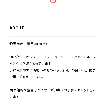
W32
W31
W30
W29
W28
W35
W34
W33
W32
W31
W30
W29
W36
W35
ABOUT
W34
W33
W32
W31
W30
W37～
W36
W35
W34
W33
静岡市の古着屋terraです。
W32
W31
W37～
W36
W35
W34
USグッドレギュラーを中心に、ヴィンテージやアニマルTシ
W33
W32
ャツなどを取り扱っています。
W37～
W36
W35
手に取りやすい価格帯のものから、雰囲気の良い一点物ま
W34
W33
で幅広く揃えています。
W37～
W36
W35
W34
商品知識が豊富なバイヤーが、1点ずつ丁寧にセレクトして
います。
W37～
W36
W35