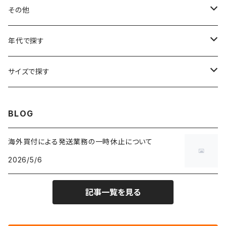
フラワーTシャツ
W25
～W24
パッチワークジャケット
カバーオール
スウェット
デニム・ジーンズ
トップス
ブレスレット
その他
リンガーTシャツ
W26
W25
ゴブランジャケット
～W24
スウェット
ワークジャケット
パーカー
スウェットパンツ
ボトムス
リング
バッグ
年代で探す
車・バイクTシャツ
W27
W26
フリースジャケット
W25
パーカー
スカート
ショルダーバッグ
ナイロンジャケット
セーター
ナイロンパンツ
ワンピース
ネックレス
マフラー
50年代
サイズで探す
バンド・ミュージックTシャツ
W28
W27
コート
W26
フリーストップス
パンツ
スタジャン
カーディガン
ジャージ・トラックパンツ
バッグ
帽子
60年代
~メンズXXS、~レディースS
BLOG
IT・テック・サイエンスTシャツ
W29
W28
その他アウター
W27
セーター
ショートパンツ
テーラードジャケット
フリーストップス
ワークパンツ・ペインターパンツ
ブランケット
70年代
メンズXS、レディースM
海外買付による発送業務の一時休止について
キャラTシャツ
W30
W29
ヘビーアウター
W28
カーディガン
2026/5/6
～W24
アウトドアジャケット
長袖シャツ
チノパンツ
80年代
メンズS、レディースL
その他Tシャツ
W31
W30
ライトアウター
W29
長袖Tシャツ/カットソー
W25
記事一覧を見る
ボタンダウンシャツ
～W24
レザージャケット
半袖シャツ
ミリタリーパンツ
90年代
メンズM、レディースXL
W32
W31
W30
長袖シャツ
W26
ネルシャツ
W25
ベースボールシャツ
～W24
ミリタリージャケット
ゲームシャツ
カーゴパンツ
00年代
メンズL、レディース2XL