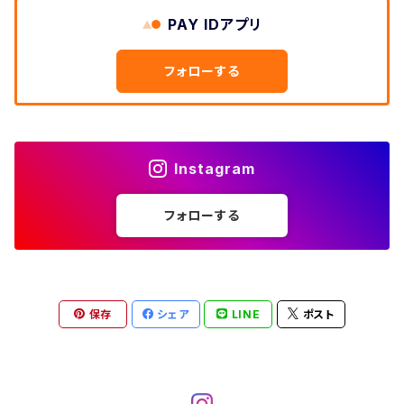
W33
W32
PAY IDアプリ
W31
五分袖・七分袖シャツ
W27
ワークシャツ
W26
アロハシャツ
W25
～W24
ダウンジャケット
タンクトップ
コーデュロイパンツ
メンズXL、レディース3XL~
W34
フォローする
W33
W32
半袖シャツ
W28
ウエスタンシャツ
W27
キューバシャツ
W26
W25
～W24
ジャージ・トラックジャケット
ベスト
その他パンツ
W35
W34
W33
その他半袖トップス
W29
ドレスシャツ
W28
ボウリングシャツ
W27
W26
W25
～W24
その他アウター
ショートパンツ
Instagram
W36
W35
W34
ポロシャツ
W30
その他長袖シャツ
W29
ワークシャツ
W28
W27
W26
W25
フォローする
～W24
コート
オーバーオール
W37～
W36
W35
チュニック
W31
W30
その他半袖シャツ
W29
W28
W27
W26
W25
ヘビーアウター
W37～
W36
キャミソール
W32
W31
W30
W29
W28
W27
保存
シェア
LINE
ポスト
W26
ライトアウター
W37～
ベスト
W33
W32
W31
W30
W29
W28
W27
W34
W33