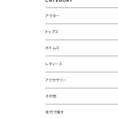
CATEGORY
アウター
ハンティングジャケット
トップス
フリースジャケット
Tシャツ
ボトムス
アニマルTシャツ
スイングトップ
長袖Tシャツ
スラックス
レディース
アートTシャツ
～W24
ブルゾン
ポロシャツ・ラガーシャツ
フレアパンツ
アウター
アクセサリー
フラワーTシャツ
W25
～W24
パッチワークジャケット
カバーオール
スウェット
デニム・ジーンズ
トップス
ブレスレット
その他
リンガーTシャツ
W26
W25
ゴブランジャケット
～W24
スウェット
ワークジャケット
パーカー
スウェットパンツ
ボトムス
リング
バッグ
年代で探す