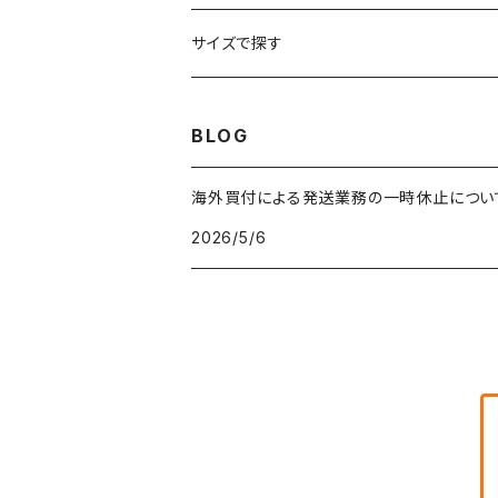
車・バイクTシャツ
W27
W26
フリースジャケット
W25
パーカー
スカート
ショルダーバッグ
ナイロンジャケット
セーター
ナイロンパンツ
ワンピース
ネックレス
マフラー
50年代
サイズで探す
バンド・ミュージックTシャツ
W28
W27
コート
W26
フリーストップス
パンツ
スタジャン
カーディガン
ジャージ・トラックパンツ
バッグ
帽子
60年代
~メンズXXS、~レディースS
BLOG
IT・テック・サイエンスTシャツ
W29
W28
その他アウター
W27
セーター
ショートパンツ
テーラードジャケット
フリーストップス
ワークパンツ・ペインターパンツ
ブランケット
70年代
メンズXS、レディースM
海外買付による発送業務の一時休止につい
キャラTシャツ
W30
W29
ヘビーアウター
W28
カーディガン
2026/5/6
～W24
アウトドアジャケット
長袖シャツ
チノパンツ
80年代
メンズS、レディースL
その他Tシャツ
W31
W30
ライトアウター
W29
長袖Tシャツ/カットソー
W25
ボタンダウンシャツ
～W24
レザージャケット
半袖シャツ
ミリタリーパンツ
90年代
メンズM、レディースXL
W32
W31
W30
長袖シャツ
W26
ネルシャツ
W25
ベースボールシャツ
～W24
ミリタリージャケット
ゲームシャツ
カーゴパンツ
00年代
メンズL、レディース2XL
W33
W32
W31
五分袖・七分袖シャツ
W27
ワークシャツ
W26
アロハシャツ
W25
～W24
ダウンジャケット
タンクトップ
コーデュロイパンツ
メンズXL、レディース3XL~
W34
W33
W32
半袖シャツ
W28