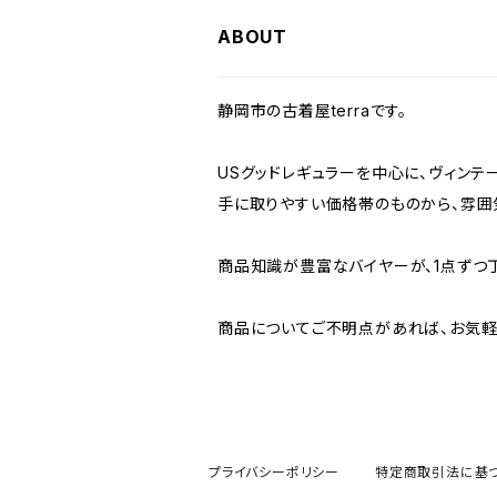
W36
W35
W34
W33
W32
W31
W30
ABOUT
W37～
W36
W35
W34
W33
W32
W31
静岡市の古着屋terraです。
W37～
W36
W35
W34
W33
W32
USグッドレギュラーを中心に、ヴィンテ
手に取りやすい価格帯のものから、雰囲
W37～
W36
W35
W34
W33
商品知識が豊富なバイヤーが、1点ずつ
W37～
W36
W35
W34
商品についてご不明点があれば、お気軽
W37～
W36
W35
W37～
W36
プライバシーポリシー
特定商取引法に基
W37～