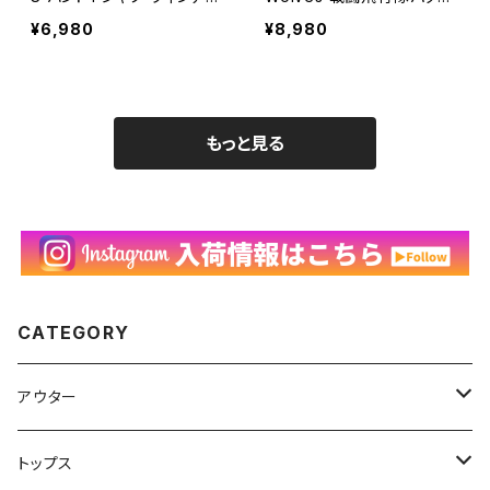
ジ ホットロッドヒルビリー
Tシャツ ヴィンテージ デビ
¥6,980
¥8,980
ズ ロカビリー スカル ドク
ル 悪魔 ミリタリー シングル
ロ ガイコツ 骸骨 髑髏 古着
ステッチ 古着 白 ホワイト
黒 ブラック バンT 2010s
90年代 ビンテージ M 260
ビンテージ M 26070901
62712
もっと見る
CATEGORY
アウター
ハンティングジャケット
トップス