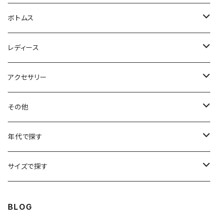
フリースジャケット
Tシャツ
ボトムス
アニマルTシャツ
スイングトップ
長袖Tシャツ
スラックス
レディース
アートTシャツ
～W24
ブルゾン
ポロシャツ・ラガーシャツ
フレアパンツ
アウター
アクセサリー
フラワーTシャツ
W25
～W24
パッチワークジャケット
カバーオール
スウェット
デニム・ジーンズ
トップス
ブレスレット
その他
リンガーTシャツ
W26
W25
ゴブランジャケット
～W24
スウェット
ワークジャケット
パーカー
スウェットパンツ
ボトムス
リング
バッグ
年代で探す
車・バイクTシャツ
W27
W26
フリースジャケット
W25
パーカー
スカート
ショルダーバッグ
ナイロンジャケット
セーター
ナイロンパンツ
ワンピース
ネックレス
マフラー
50年代
サイズで探す
バンド・ミュージックTシャツ
W28
W27
コート
W26
フリーストップス
パンツ
スタジャン
カーディガン
ジャージ・トラックパンツ
バッグ
帽子
60年代
~メンズXXS、~レディースS
BLOG
IT・テック・サイエンスTシャツ
W29
W28
その他アウター
W27
セーター