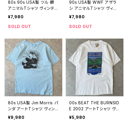
80s 90s USA製 ツル 鶴
90s USA製 WWF アザラ
アニマルTシャツ ヴィンテー
シ アニマルTシャツ ヴィン
ジ シングルステッチ 鳥 動
テージ シングルステッチ 動
¥7,980
¥7,980
物 黄色 イエロー 絶滅危惧
物 黒 ブラック 古着 90年
種 古着 80年代 90年代 ビ
代 ビンテージ M 2607210
SOLD OUT
SOLD OUT
ンテージ M 26072102
1
80s USA製 Jim Morris パ
00s BEAT THE BURNSID
ンダ アートTシャツ ヴィン
E 2002 アートTシャツ ヴィ
テージ シングルステッチ ジ
ンテージ 風景 グラフィック
¥9,980
¥5,980
ムモリス アニマル 動物 水
マラソンイベント 古着 白 ホ
色 ライトブルー 古着 80年
ワイト 00年代 2000s 200