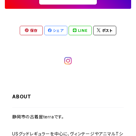
W36
W35
チュニック
W31
W30
その他半袖シャツ
W29
W28
W27
W26
W25
ヘビーアウター
W37～
W36
キャミソール
W32
W31
W30
W29
W28
W27
保存
シェア
LINE
ポスト
W26
ライトアウター
W37～
ベスト
W33
W32
W31
W30
W29
W28
W27
W34
W33
W32
W31
W30
W29
W28
W35
W34
W33
W32
W31
W30
W29
W36
W35
ABOUT
W34
W33
W32
W31
W30
W37～
W36
W35
W34
W33
静岡市の古着屋terraです。
W32
W31
W37～
W36
W35
W34
USグッドレギュラーを中心に、ヴィンテージやアニマルTシ
W33
W32