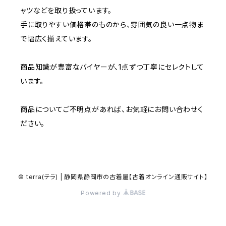
ャツなどを取り扱っています。
W37～
W36
W35
手に取りやすい価格帯のものから、雰囲気の良い一点物ま
W34
W33
で幅広く揃えています。
W37～
W36
W35
W34
商品知識が豊富なバイヤーが、1点ずつ丁寧にセレクトして
います。
W37～
W36
W35
商品についてご不明点があれば、お気軽にお問い合わせく
W37～
W36
ださい。
W37～
© terra(テラ) | 静岡県静岡市の古着屋【古着オンライン通販サイト】
Powered by