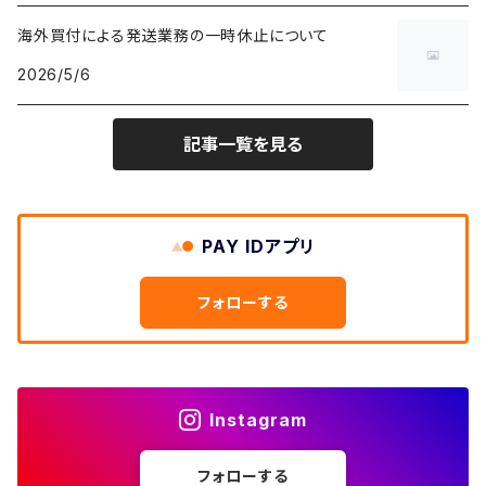
ショートパンツ
テーラードジャケット
フリーストップス
ワークパンツ・ペインターパンツ
ブランケット
70年代
メンズXS、レディースM
海外買付による発送業務の一時休止について
キャラTシャツ
W30
W29
ヘビーアウター
W28
カーディガン
2026/5/6
～W24
アウトドアジャケット
長袖シャツ
チノパンツ
80年代
メンズS、レディースL
その他Tシャツ
W31
W30
ライトアウター
W29
長袖Tシャツ/カットソー
W25
記事一覧を見る
ボタンダウンシャツ
～W24
レザージャケット
半袖シャツ
ミリタリーパンツ
90年代
メンズM、レディースXL
W32
W31
W30
長袖シャツ
W26
ネルシャツ
W25
ベースボールシャツ
～W24
ミリタリージャケット
ゲームシャツ
カーゴパンツ
00年代
メンズL、レディース2XL
W33
W32
PAY IDアプリ
W31
五分袖・七分袖シャツ
W27
ワークシャツ
W26
アロハシャツ
W25
～W24
ダウンジャケット
タンクトップ
コーデュロイパンツ
メンズXL、レディース3XL~
W34
フォローする
W33
W32
半袖シャツ
W28
ウエスタンシャツ
W27
キューバシャツ
W26
W25
～W24
ジャージ・トラックジャケット
ベスト
その他パンツ
W35
W34
W33
その他半袖トップス
W29
ドレスシャツ
W28
ボウリングシャツ
W27
W26
W25
～W24
その他アウター
ショートパンツ
Instagram
W36
W35
W34
ポロシャツ
W30
その他長袖シャツ
W29
ワークシャツ
W28
W27
W26
W25
フォローする
～W24
コート
オーバーオール
W37～