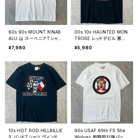
80s 90s MOUNT KINAB
00s 10s HAUNTED MON
ALU 山 スーベニアTシャツ
TROSE レッドデビル 悪魔
ヴィンテージ シングルステ
Tシャツ ヴィンテージ お化
¥7,980
¥5,980
ッチ アウトドア 自然 ネイチ
け屋敷 スーベニア 黒 ブラ
ャー 古着 キナバル山 白 ホ
ック 古着 ビンテージ Y2K
ワイト 80年代 90年代 ビン
00年代 2000s 2000年代
テージ 26071001
M 26070904
10s HOT ROD HILLBILLIE
90s USAF 69th FS She
S バンドTシャツ ヴィンテー
Wolves 戦闘飛行隊パッチ