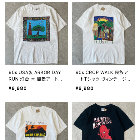
代 ビンテージ M 260720
0年代 ビンテージ M 2607
04
1902
90s USA製 ARBOR DAY
90s CROP WALK 民族ア
RUN 灯台 木 風景アートT
ートTシャツ ヴィンテージ
シャツ ヴィンテージ シング
シングルステッチ 南米 白
¥6,980
¥6,980
ルステッチ 霜降りグレー 杢
ホワイト 90年代 ビンテー
企業ロゴ 1993 古着 90年
ジ 26071605
代 ビンテージ M 2607160
8