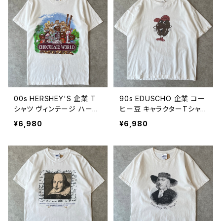
1
00s HERSHEY'S 企業 T
90s EDUSCHO 企業 コー
シャツ ヴィンテージ ハーシ
ヒー豆 キャラクターTシャ
ーズ チョコレート キャラク
ツ ヴィンテージ シングルス
¥6,980
¥6,980
ター 古着 白 ホワイト 00年
テッチ エドゥショ ドイツ 古
代 2000s 2000年代 ビン
着 90年代 白 ホワイト ビン
テージ 26080109
テージ M 26080108