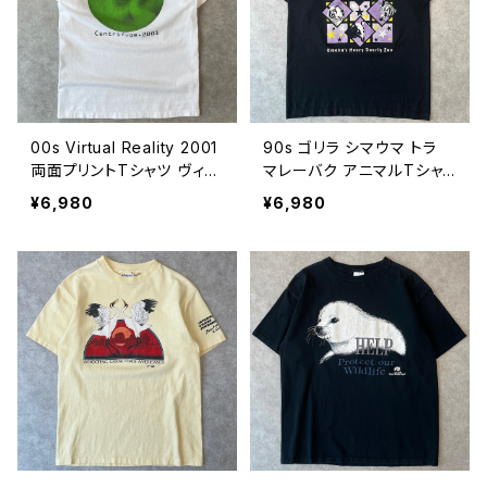
00s Virtual Reality 2001
90s ゴリラ シマウマ トラ
両面プリントTシャツ ヴィン
マレーバク アニマルTシャ
テージ ITテック キリスト教
ツ ヴィンテージ シングルス
¥6,980
¥6,980
宗教 センターロゴ アットマ
テッチ 動物 黒 ブラック 古
ーク デジタル 白 ホワイト
着 虎 90年代 ビンテージ 2
古着 00年代 2000s 2000
6072302
年代 ビンテージ M 26072
402