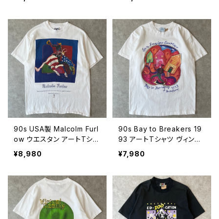
ングルステッチ 酒 古着 白
本 黒人 ブラックカルチャー
ホワイト 80年代 ビンテー
古着 白 ホワイト 90年代
ジ M 26072806
ビンテージ M 26072801
90s USA製 Malcolm Furl
90s Bay to Breakers 19
ow ウエスタン アートTシャ
93 アートTシャツ ヴィンテ
ツ ヴィンテージ シングルス
ージ シングルステッチ ウエ
¥8,980
¥7,980
テッチ ロデオ カウボーイ
スタン カウボーイ 古着 白
大判プリント 古着 90年代
ホワイト 90年代 ビンテー
ビンテージ M 26072406
ジ M 26072404