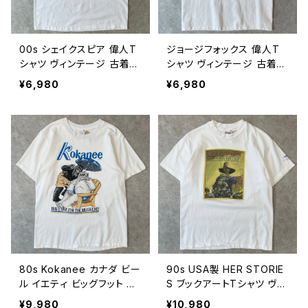
00s シェイクスピア 偉人T
ジョージフォックス 偉人T
シャツ ヴィンテージ 古着
シャツ ヴィンテージ 古着
白 ホワイト シェークスピア
宗教家 キリスト教 17世紀
¥6,980
¥6,980
00年代 2000s 2000年代
ビンテージ M 26073105
ビンテージ M 26073106
80s Kokanee カナダ ビー
90s USA製 HER STORIE
ル イエティ ビッグフット 企
S ブックアートTシャツ ヴィ
業Tシャツ ヴィンテージ シ
ンテージ シングルステッチ
¥9,980
¥10,980