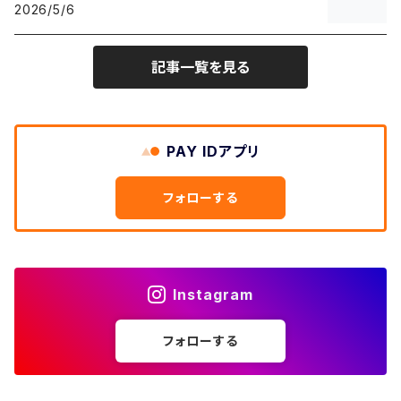
2026/5/6
～W24
アウトドアジャケット
長袖シャツ
チノパンツ
80年代
メンズS、レディースL
その他Tシャツ
W31
W30
ライトアウター
W29
長袖Tシャツ/カットソー
W25
記事一覧を見る
ボタンダウンシャツ
～W24
レザージャケット
半袖シャツ
ミリタリーパンツ
90年代
メンズM、レディースXL
W32
W31
W30
長袖シャツ
W26
ネルシャツ
W25
ベースボールシャツ
～W24
ミリタリージャケット
ゲームシャツ
カーゴパンツ
00年代
メンズL、レディース2XL
W33
W32
PAY IDアプリ
W31
五分袖・七分袖シャツ
W27
ワークシャツ
W26
アロハシャツ
W25
～W24
ダウンジャケット
タンクトップ
コーデュロイパンツ
メンズXL、レディース3XL~
W34
フォローする
W33
W32
半袖シャツ
W28
ウエスタンシャツ
W27
キューバシャツ
W26
W25
～W24
ジャージ・トラックジャケット
ベスト
その他パンツ
W35
W34
W33
その他半袖トップス
W29
ドレスシャツ
W28
ボウリングシャツ
W27
W26
W25
～W24
その他アウター
ショートパンツ
Instagram
W36
W35
W34
ポロシャツ
W30
その他長袖シャツ
W29
ワークシャツ
W28
W27
W26
W25
フォローする
～W24
コート
オーバーオール
W37～
W36
W35
チュニック
W31
W30
その他半袖シャツ
W29
W28
W27
W26
W25
ヘビーアウター