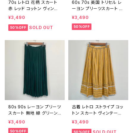
70s レトロ 花柄 スカート
60s 70s 英国 トリセル レ
赤 レッド コットン ヴィンテ
ーヨン プリーツスカート 無
ージ 古着 レディース 70年
地 生成り アイボリー ヴィン
¥3,490
¥3,490
代 ビンテージ W27 2509
テージ 古着 レトロ 白 ホワ
50%OFF
2101
イト イギリス レディース 60
SOLD OUT
50%OFF
年代 70年代 ビンテージ W
25 25092007
80s 90s レーヨン プリーツ
古着 レトロ ストライプ コッ
スカート 無地 緑 グリーン
トン スカート ヴィンテージ
ヴィンテージ 古着 レトロ レ
古着 黄色 イエロー レディ
¥3,490
¥3,490
ディース 80年代 90年代
ース ビンテージ W26 250
50%OFF
ビンテージ W27 250920
92005
SOLD OUT
50%OFF