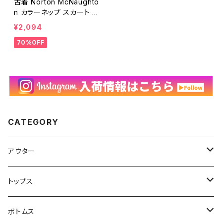
古着 Norton McNaughto
n カラーネップ スカート ツ
イード ヘリンボーン グレー
¥2,094
レトロ レディース USA製
70%OFF
ヴィンテージ ビンテージ 2
5031123
CATEGORY
アウター
ハンティングジャケット
トップス
フリースジャケット
Tシャツ
ボトムス