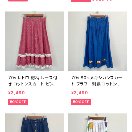
06
70s レトロ 総柄 レース付
70s 80s メキシカンスカー
き コットンスカート ピンク
ト フラワー刺繍 コットン ヴ
ヴィンテージ 古着 小花柄
ィンテージ 古着 花 青 ブル
¥3,490
¥3,490
植物柄 ボタニカル柄 果物
ー メキシコ レトロ 70年代
50%OFF
50%OFF
柄 フリル 70年代 ビンテー
80年代 ビンテージ レディ
ジ レディース 25092004
ース 25092003