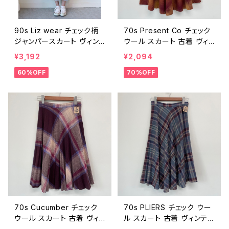
90s Liz wear チェック柄
70s Present Co チェック
ジャンパースカート ヴィン
ウール スカート 古着 ヴィ
テージ 古着 レトロ ジャン
ンテージ レトロ ビンテージ
¥3,192
¥2,094
スカ ノースリーブ ワンピー
70年代 レディース 25052
60%OFF
70%OFF
ス コットン 水色 レディース
907
90年代 ビンテージ 25080
211
70s Cucumber チェック
70s PLIERS チェック ウー
ウール スカート 古着 ヴィ
ル スカート 古着 ヴィンテ
ンテージ レトロ 紫 プリー
ージ レトロ 70年代 レディ