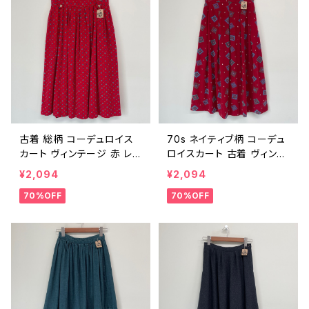
古着 総柄 コーデュロイス
70s ネイティブ柄 コーデュ
カート ヴィンテージ 赤 レッ
ロイスカート 古着 ヴィンテ
ド レトロ レディース コット
ージ レトロ 赤 レッド レディ
¥2,094
¥2,094
ン ビンテージ 90s 25052
ース USA製 コットン ビン
70%OFF
70%OFF
901
テージ 70年代 25052706