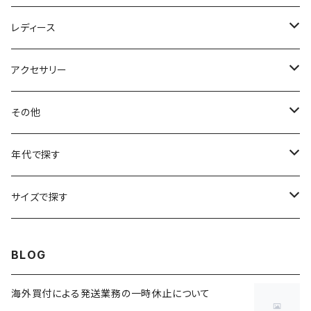
アニマルTシャツ
スイングトップ
長袖Tシャツ
スラックス
レディース
アートTシャツ
～W24
ブルゾン
ポロシャツ・ラガーシャツ
フレアパンツ
アウター
アクセサリー
フラワーTシャツ
W25
～W24
パッチワークジャケット
カバーオール
スウェット
デニム・ジーンズ
トップス
ブレスレット
その他
リンガーTシャツ
W26
W25
ゴブランジャケット
～W24
スウェット
ワークジャケット
パーカー
スウェットパンツ
ボトムス
リング
バッグ
年代で探す
車・バイクTシャツ
W27
W26
フリースジャケット
W25
パーカー
スカート
ショルダーバッグ
ナイロンジャケット
セーター
ナイロンパンツ
ワンピース
ネックレス
マフラー
50年代
サイズで探す
バンド・ミュージックTシャツ
W28
W27
コート
W26
フリーストップス
パンツ
スタジャン
カーディガン
ジャージ・トラックパンツ
バッグ
帽子
60年代
~メンズXXS、~レディースS
BLOG
IT・テック・サイエンスTシャツ
W29
W28
その他アウター
W27
セーター
ショートパンツ
テーラードジャケット
フリーストップス
ワークパンツ・ペインターパンツ
ブランケット
70年代
メンズXS、レディースM
海外買付による発送業務の一時休止について
キャラTシャツ
W30
W29
ヘビーアウター
W28
カーディガン