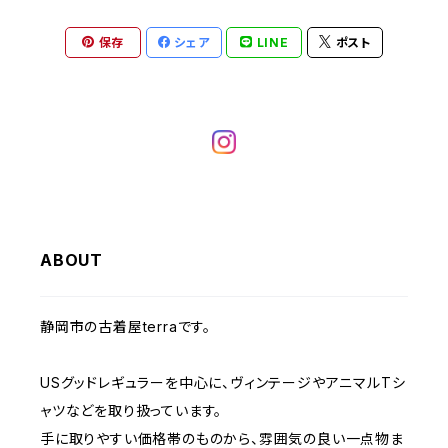
W37～
W36
キャミソール
W32
W31
W30
W29
W28
W27
保存
シェア
LINE
ポスト
W26
ライトアウター
W37～
ベスト
W33
W32
W31
W30
W29
W28
W27
W34
W33
W32
W31
W30
W29
W28
W35
W34
W33
W32
W31
W30
W29
W36
W35
ABOUT
W34
W33
W32
W31
W30
W37～
W36
W35
W34
W33
静岡市の古着屋terraです。
W32
W31
W37～
W36
W35
W34
USグッドレギュラーを中心に、ヴィンテージやアニマルTシ
W33
W32
ャツなどを取り扱っています。
W37～
W36
W35
手に取りやすい価格帯のものから、雰囲気の良い一点物ま
W34
W33