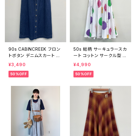
90s CABINCREEK フロン
50s 総柄 サーキュラースカ
トボタン デニムスカート ヴ
ート コットン サークル型 ヴ
ィンテージ 古着 レトロ 90
ィンテージ 古着 カラフル ド
¥3,490
¥4,990
年代 レディース ビンテージ
ット柄 レディース 白 ホワイ
50%OFF
50%OFF
25092002
ト ビンテージ 50年代 ロカ
ビリー W23 25092001