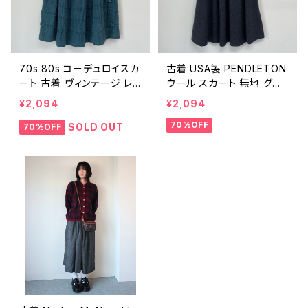
70s 80s コーデュロイスカ
古着 USA製 PENDLETON
ート 古着 ヴィンテージ レト
ウール スカート 無地 グレ
ロ 緑 グリーン コットン 無
ー ペンドルトン フレアスカ
¥2,094
¥2,094
地 レディース ビンテージ 7
ート レディース ヴィンテー
70%OFF
0年代 80年代 25052705
ジ ビンテージ 25031124
SOLD OUT
70%OFF