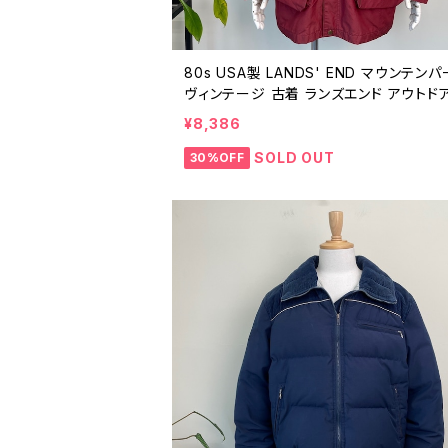
80s USA製 LANDS' END マウンテン
ヴィンテージ 古着 ランズエンド アウトドア
ロンジャケット ロクヨンクロス えんじ ボ
¥8,386
マルーン バーガンディ 80年代 ビンテージ 
6010608
SOLD OUT
30%OFF