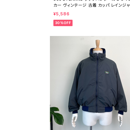
カー ヴィンテージ 古着 カッパ レインジ
アウトドア ハンティング 90年代 ビンテー
¥5,586
イトアウター M 26031601
30%OFF