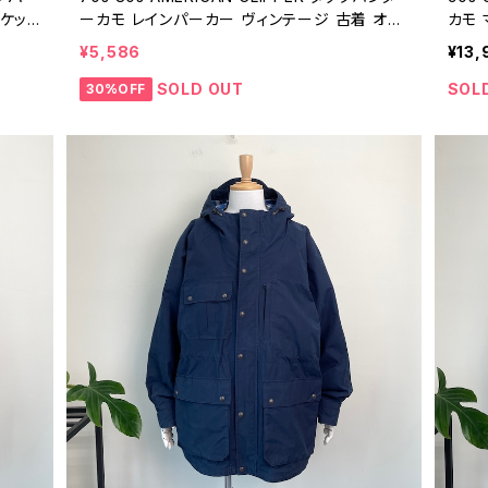
ャケット
ーカモ レインパーカー ヴィンテージ 古着 オレ
カモ 
ジ ラ
ンジ 橙 カッパ レインジャケット アウトドア ハン
ャケッ
¥5,586
¥13,
ティング 70年代 80年代 ビンテージ ライトア
テージ
ウター S 26031506
SOLD OUT
SOL
30%OFF