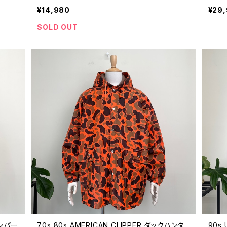
3270
ー アウトドア 緑 グリーン 50年代 ビンテージ
ラック
¥14,980
¥29
26032702
60年
SOLD OUT
インパー
70s 80s AMERICAN CLIPPER ダックハンタ
90s