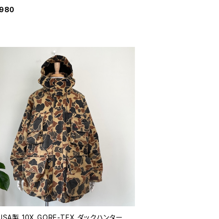
パーカー 英国 イギリス カデットスモック
,980
代 70年代 ビンテージ M 26032701
 USA製 10X GORE-TEX ダックハンター