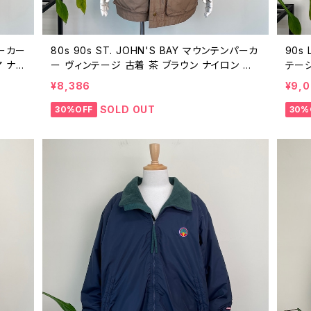
パーカー
80s 90s ST. JOHN'S BAY マウンテンパーカ
90s
 ナイ
ー ヴィンテージ 古着 茶 ブラウン ナイロン ア
テージ
ルドー
ウトドア セントジョンズベイ 80年代 90年代 ビ
ース 
¥8,386
¥9,
L 2
ンテージ M 26010607
タグ 
SOLD OUT
30%OFF
30%