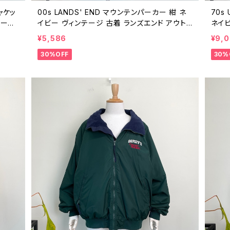
ジャケッ
00s LANDS' END マウンテンパーカー 紺 ネ
70s
テージ
イビー ヴィンテージ 古着 ランズエンド アウトド
ネイビ
90年代
ア ジャケット ライトアウター 00年代 2000s 2
0クロ
¥5,586
¥9,
216
000年代 ビンテージ XL 26021625
代 ビ
30%OFF
30%