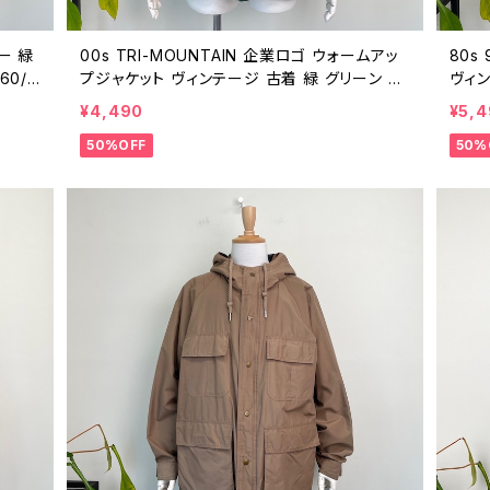
カー 緑
00s TRI-MOUNTAIN 企業ロゴ ウォームアッ
80s
60/4
プジャケット ヴィンテージ 古着 緑 グリーン 裏
ヴィン
80年
フリース ナイロンジャケット ブルゾン アウトド
ンジャ
¥4,490
¥5,
ア 00年代 Y2K 2000s 2000年代 ビンテージ
ャケッ
50%OFF
50%
XL 26010803
2601