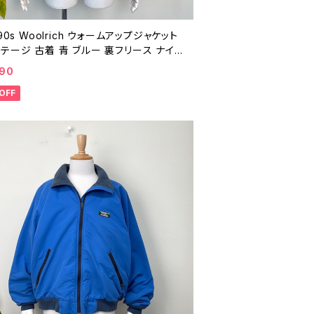
 90s Woolrich ウォームアップジャケット
テージ 古着 青 ブルー 裏フリース ナイロ
ケット アウトドア ウールリッチ シェルジ
490
ト ブルゾン 80年代 90年代 ビンテージ
OFF
0801