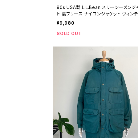
90s USA製 L.L.Bean スリーシーズン
ト 裏フリース ナイロンジャケット ヴィン
古着 エルエルビーン 山タグ アウトドア 
¥9,980
ビンテージ ライトアウター ブルゾン L 260
26
SOLD OUT