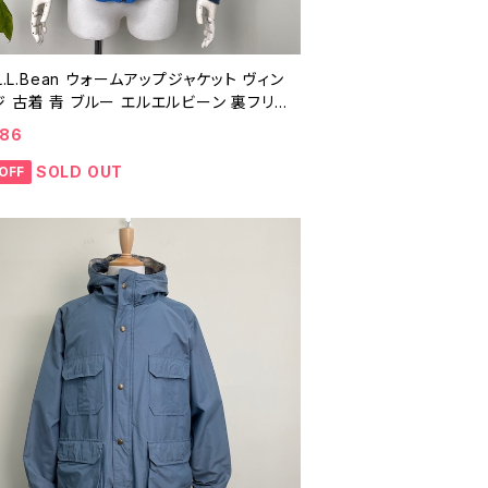
 L.L.Bean ウォームアップジャケット ヴィン
 古着 青 ブルー エルエルビーン 裏フリ
ブルゾン ナイロンジャケット アウトドア 山
086
90年代 ビンテージ L 26010605
SOLD OUT
OFF