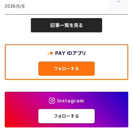
W30
W29
ヘビーアウター
W28
カーディガン
2026/5/6
～W24
アウトドアジャケット
長袖シャツ
チノパンツ
80年代
メンズS、レディースL
その他Tシャツ
W31
W30
ライトアウター
W29
長袖Tシャツ/カットソー
W25
記事一覧を見る
ボタンダウンシャツ
～W24
レザージャケット
半袖シャツ
ミリタリーパンツ
90年代
メンズM、レディースXL
W32
W31
W30
長袖シャツ
W26
ネルシャツ
W25
ベースボールシャツ
～W24
ミリタリージャケット
ゲームシャツ
カーゴパンツ
00年代
メンズL、レディース2XL
W33
W32
PAY IDアプリ
W31
五分袖・七分袖シャツ
W27
ワークシャツ
W26
アロハシャツ
W25
～W24
ダウンジャケット
タンクトップ
コーデュロイパンツ
メンズXL、レディース3XL~
W34
フォローする
W33
W32
半袖シャツ
W28
ウエスタンシャツ
W27
キューバシャツ
W26
W25
～W24
ジャージ・トラックジャケット
ベスト
その他パンツ
W35
W34
W33
その他半袖トップス
W29
ドレスシャツ
W28
ボウリングシャツ
W27
W26
W25
～W24
その他アウター
ショートパンツ
Instagram
W36
W35
W34
ポロシャツ
W30
その他長袖シャツ
W29
ワークシャツ
W28
W27
W26
W25
フォローする
～W24
コート
オーバーオール
W37～
W36
W35
チュニック
W31
W30
その他半袖シャツ
W29
W28
W27
W26
W25