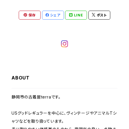
ヘビーアウター
W37～
W36
キャミソール
W32
W31
W30
W29
W28
W27
保存
シェア
LINE
ポスト
W26
ライトアウター
W37～
ベスト
W33
W32
W31
W30
W29
W28
W27
W34
W33
W32
W31
W30
W29
W28
W35
W34
W33
W32
W31
W30
W29
W36
W35
ABOUT
W34
W33
W32
W31
W30
W37～
W36
W35
W34
W33
静岡市の古着屋terraです。
W32
W31
W37～
W36
W35
W34
USグッドレギュラーを中心に、ヴィンテージやアニマルTシ
W33
W32
ャツなどを取り扱っています。
W37～
W36
W35