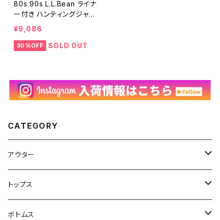
80s 90s L.L.Bean ライナ
ー付き ハンティングジャケ
ット ヴィンテージ 古着 プリ
¥9,086
マロフト 中綿 赤 レッド エ
ルエルビーン 80年代 90年
SOLD OUT
30%OFF
代 ビンテージ レディース
M 25123002
CATEGORY
アウター
ハンティングジャケット
トップス
フリースジャケット
Tシャツ
ボトムス