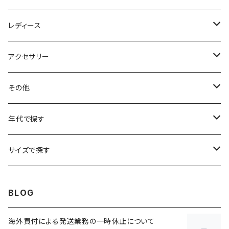
アニマルTシャツ
スイングトップ
長袖Tシャツ
スラックス
レディース
アートTシャツ
～W24
ブルゾン
ポロシャツ・ラガーシャツ
フレアパンツ
アウター
アクセサリー
フラワーTシャツ
W25
～W24
パッチワークジャケット
カバーオール
スウェット
デニム・ジーンズ
トップス
ブレスレット
その他
リンガーTシャツ
W26
W25
ゴブランジャケット
～W24
スウェット
ワークジャケット
パーカー
スウェットパンツ
ボトムス
リング
バッグ
年代で探す
車・バイクTシャツ
W27
W26
フリースジャケット
W25
パーカー
スカート
ショルダーバッグ
ナイロンジャケット
セーター
ナイロンパンツ
ワンピース
ネックレス
マフラー
50年代
サイズで探す
バンド・ミュージックTシャツ
W28
W27
コート
W26
フリーストップス
パンツ
スタジャン
カーディガン
ジャージ・トラックパンツ
バッグ
帽子
60年代
~メンズXXS、~レディースS
BLOG
IT・テック・サイエンスTシャツ
W29
W28
その他アウター
W27
セーター
ショートパンツ
テーラードジャケット
フリーストップス
ワークパンツ・ペインターパンツ
ブランケット
70年代
メンズXS、レディースM
海外買付による発送業務の一時休止について
キャラTシャツ