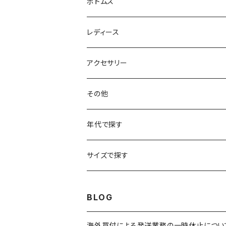
フリースジャケット
Tシャツ
ボトムス
アニマルTシャツ
スイングトップ
長袖Tシャツ
スラックス
レディース
アートTシャツ
～W24
ブルゾン
ポロシャツ・ラガーシャツ
フレアパンツ
アウター
アクセサリー
フラワーTシャツ
W25
～W24
パッチワークジャケット
カバーオール
スウェット
デニム・ジーンズ
トップス
ブレスレット
その他
リンガーTシャツ
W26
W25
ゴブランジャケット
～W24
スウェット
ワークジャケット
パーカー
スウェットパンツ
ボトムス
リング
バッグ
年代で探す
車・バイクTシャツ
W27
W26
フリースジャケット
W25
パーカー
スカート
ショルダーバッグ
ナイロンジャケット
セーター
ナイロンパンツ
ワンピース
ネックレス
マフラー
50年代
サイズで探す
バンド・ミュージックTシャツ
W28
W27
コート
W26
フリーストップス
パンツ
スタジャン
カーディガン
ジャージ・トラックパンツ
バッグ
帽子
60年代
~メンズXXS、~レディースS
BLOG
IT・テック・サイエンスTシャツ
W29
W28
その他アウター
W27
セーター
ショートパンツ
テーラードジャケット
フリーストップス
ワークパンツ・ペインターパンツ
ブランケット
70年代
メンズXS、レディースM
海外買付による発送業務の一時休止につい