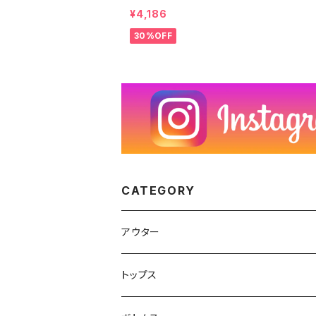
ド ワイド バギー Y2K 00年代 2000s 2
¥4,186
代 W41 ビッグサイズ 25082415
30%OFF
CATEGORY
アウター
ハンティングジャケット
トップス