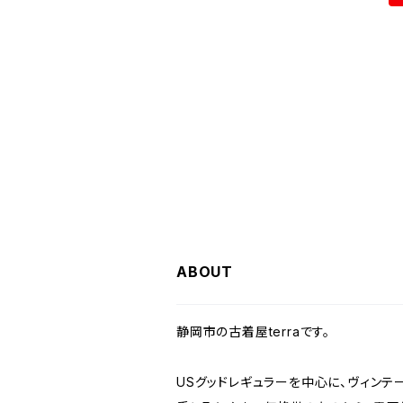
W28
W27
W26
W25
ヘビーアウター
W37～
W36
キャミソール
W32
W31
W30
W29
W28
W27
W26
ライトアウター
W37～
ベスト
W33
W32
W31
W30
W29
W28
W27
W34
W33
W32
W31
W30
W29
W28
W35
W34
W33
W32
W31
W30
W29
W36
W35
W34
W33
W32
W31
W30
ABOUT
W37～
W36
W35
W34
W33
W32
W31
静岡市の古着屋terraです。
W37～
W36
W35
W34
W33
W32
USグッドレギュラーを中心に、ヴィンテ