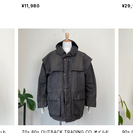
ンテー
代 ライトアウター ビンテージ XL 26032704
ラック
¥11,980
¥29
60年
ケット
70s 80s OUTBACK TRADING CO オイルド
90s 