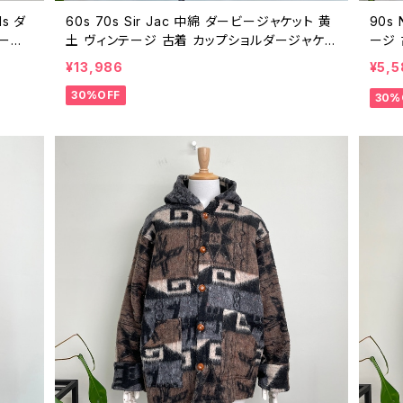
ls ダ
60s 70s Sir Jac 中綿 ダービージャケット 黄
90s
テージ
土 ヴィンテージ 古着 カップショルダージャケッ
ージ 
ワーク
ト キルティングライナー 60年代 70年代 ビン
ス ウ
¥13,986
¥5,5
0601
テージ 40 26010504
短丈 
30%OFF
30%