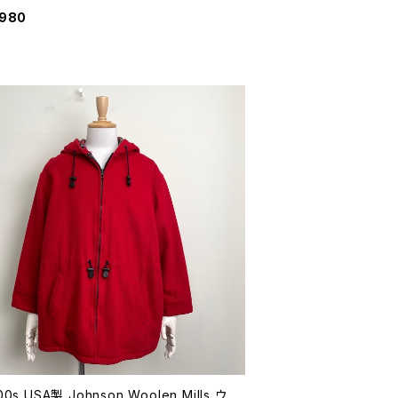
パーカー 英国 イギリス カデットスモック
,980
代 70年代 ビンテージ M 26032701
00s USA製 Johnson Woolen Mills ウ