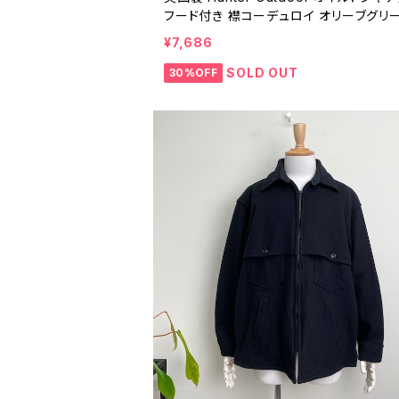
フード付き 襟コーデュロイ オリーブグリー
ワックスドコットン 古着 イギリス製 M 26
¥7,686
03
SOLD OUT
30%OFF