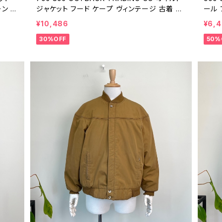
ン 緑
ジャケット フード ケープ ヴィンテージ 古着 オ
ール 
0302
ーストラリア オイルドコットン コート 70年代 8
パーカ
¥10,486
¥6,
0年代 ビンテージ XL 26030201
ージ 
30%OFF
50%