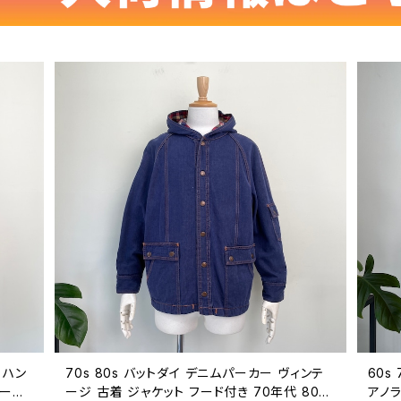
 ハン
70s 80s バットダイ デニムパーカー ヴィンテ
60s 
テージ
ージ 古着 ジャケット フード付き 70年代 80年
アノラ