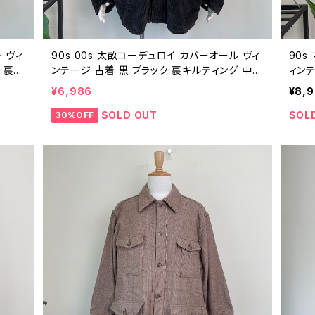
ト ヴィ
90s 00s 太畝コーデュロイ カバーオール ヴィ
90s
 裏ボ
ンテージ 古着 黒 ブラック 裏キルティング 中綿
ィン
 70年
ジャケット アウター 90年代 ビンテージ L 251
カラフ
¥6,986
¥8,
20801
SOLD OUT
SOL
30%OFF