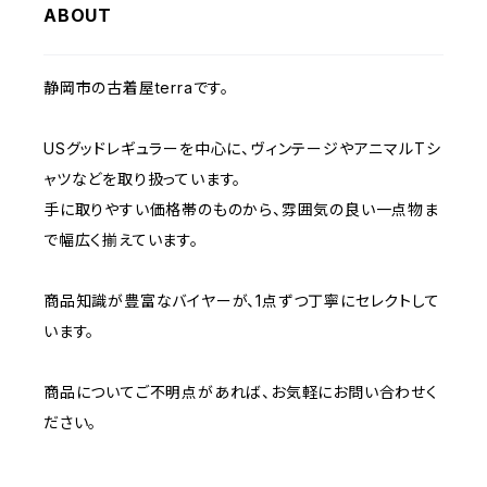
W36
W35
ABOUT
W34
W33
W32
W31
W30
W37～
W36
W35
W34
W33
静岡市の古着屋terraです。
W32
W31
W37～
W36
W35
W34
USグッドレギュラーを中心に、ヴィンテージやアニマルTシ
W33
W32
ャツなどを取り扱っています。
W37～
W36
W35
手に取りやすい価格帯のものから、雰囲気の良い一点物ま
W34
W33
で幅広く揃えています。
W37～
W36
W35
W34
商品知識が豊富なバイヤーが、1点ずつ丁寧にセレクトして
います。
W37～
W36
W35
商品についてご不明点があれば、お気軽にお問い合わせく
W37～
W36
ださい。
W37～