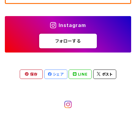
ウエスタンシャツ
W27
キューバシャツ
W26
W25
～W24
ジャージ・トラックジャケット
ベスト
その他パンツ
W35
W34
W33
その他半袖トップス
W29
ドレスシャツ
W28
ボウリングシャツ
W27
W26
W25
～W24
その他アウター
ショートパンツ
Instagram
W36
W35
W34
ポロシャツ
W30
その他長袖シャツ
W29
ワークシャツ
W28
W27
W26
W25
フォローする
～W24
コート
オーバーオール
W37～
W36
W35
チュニック
W31
W30
その他半袖シャツ
W29
W28
W27
W26
W25
ヘビーアウター
W37～
W36
キャミソール
W32
W31
W30
W29
W28
W27
保存
シェア
LINE
ポスト
W26
ライトアウター
W37～
ベスト
W33
W32
W31
W30
W29
W28
W27
W34
W33
W32
W31
W30
W29
W28
W35
W34
W33
W32
W31
W30
W29