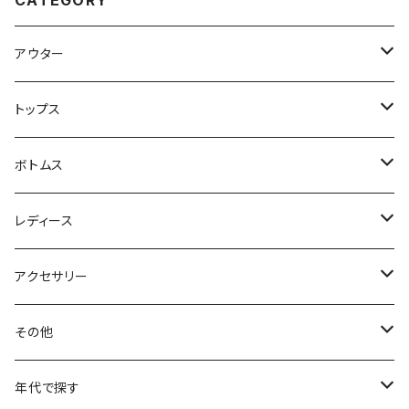
CATEGORY
アウター
ハンティングジャケット
トップス
フリースジャケット
Tシャツ
ボトムス
アニマルTシャツ
スイングトップ
長袖Tシャツ
スラックス
レディース
アートTシャツ
～W24
ブルゾン
ポロシャツ・ラガーシャツ
フレアパンツ
アウター
アクセサリー
フラワーTシャツ
W25
～W24
パッチワークジャケット
カバーオール
スウェット
デニム・ジーンズ
トップス
ブレスレット
その他
リンガーTシャツ
W26
W25
ゴブランジャケット
～W24
スウェット
ワークジャケット
パーカー
スウェットパンツ
ボトムス
リング
バッグ
年代で探す