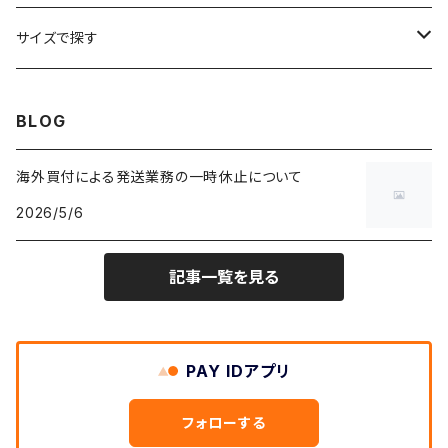
車・バイクTシャツ
W27
W26
フリースジャケット
W25
パーカー
スカート
ショルダーバッグ
ナイロンジャケット
セーター
ナイロンパンツ
ワンピース
ネックレス
マフラー
50年代
サイズで探す
バンド・ミュージックTシャツ
W28
W27
コート
W26
フリーストップス
パンツ
スタジャン
カーディガン
ジャージ・トラックパンツ
バッグ
帽子
60年代
~メンズXXS、~レディースS
BLOG
IT・テック・サイエンスTシャツ
W29
W28
その他アウター
W27
セーター
ショートパンツ
テーラードジャケット
フリーストップス
ワークパンツ・ペインターパンツ
ブランケット
70年代
メンズXS、レディースM
海外買付による発送業務の一時休止について
キャラTシャツ
W30
W29
ヘビーアウター
W28
カーディガン
2026/5/6
～W24
アウトドアジャケット
長袖シャツ
チノパンツ
80年代
メンズS、レディースL
その他Tシャツ
W31
W30
ライトアウター
W29
長袖Tシャツ/カットソー
W25
記事一覧を見る
ボタンダウンシャツ
～W24
レザージャケット
半袖シャツ
ミリタリーパンツ
90年代
メンズM、レディースXL
W32
W31
W30
長袖シャツ
W26
ネルシャツ
W25
ベースボールシャツ
～W24
ミリタリージャケット
ゲームシャツ
カーゴパンツ
00年代
メンズL、レディース2XL
W33
W32
PAY IDアプリ
W31
五分袖・七分袖シャツ
W27
ワークシャツ
W26
アロハシャツ
W25
～W24
ダウンジャケット
タンクトップ
コーデュロイパンツ
メンズXL、レディース3XL~
W34
フォローする
W33
W32
半袖シャツ
W28