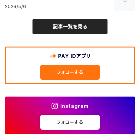
W30
W29
ヘビーアウター
W28
カーディガン
2026/5/6
～W24
アウトドアジャケット
長袖シャツ
チノパンツ
80年代
メンズS、レディースL
その他Tシャツ
W31
W30
ライトアウター
W29
長袖Tシャツ/カットソー
W25
記事一覧を見る
ボタンダウンシャツ
～W24
レザージャケット
半袖シャツ
ミリタリーパンツ
90年代
メンズM、レディースXL
W32
W31
W30
長袖シャツ
W26
ネルシャツ
W25
ベースボールシャツ
～W24
ミリタリージャケット
ゲームシャツ
カーゴパンツ
00年代
メンズL、レディース2XL
W33
W32
PAY IDアプリ
W31
五分袖・七分袖シャツ
W27
ワークシャツ
W26
アロハシャツ
W25
～W24
ダウンジャケット
タンクトップ
コーデュロイパンツ
メンズXL、レディース3XL~
W34
フォローする
W33
W32
半袖シャツ
W28
ウエスタンシャツ
W27
キューバシャツ
W26
W25
～W24
ジャージ・トラックジャケット
ベスト
その他パンツ
W35
W34
W33
その他半袖トップス
W29
ドレスシャツ
W28
ボウリングシャツ
W27
W26
W25
～W24
その他アウター
ショートパンツ
Instagram
W36
W35
W34
ポロシャツ
W30
その他長袖シャツ
W29
ワークシャツ
W28
W27
W26
W25
フォローする
～W24
コート
オーバーオール
W37～
W36
W35
チュニック
W31
W30
その他半袖シャツ
W29
W28
W27
W26
W25