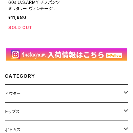
60s U.S.ARMY チノパンツ
ミリタリー ヴィンテージ 古
着 米軍実物 60年代 コット
¥11,980
ン カーキ アーミーチノ ビン
テージ W33 26040405
SOLD OUT
CATEGORY
アウター
ハンティングジャケット
トップス
フリースジャケット
Tシャツ
ボトムス