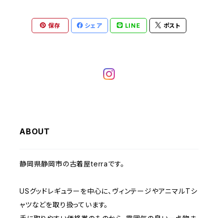
ヘビーアウター
W37～
W36
キャミソール
W32
W31
W30
W29
W28
W27
保存
シェア
LINE
ポスト
W26
ライトアウター
W37～
ベスト
W33
W32
W31
W30
W29
W28
W27
W34
W33
W32
W31
W30
W29
W28
W35
W34
W33
W32
W31
W30
W29
W36
W35
ABOUT
W34
W33
W32
W31
W30
W37～
W36
W35
W34
W33
静岡県静岡市の古着屋terraです。
W32
W31
W37～
W36
W35
W34
USグッドレギュラーを中心に、ヴィンテージやアニマルTシ
W33
W32
ャツなどを取り扱っています。
W37～
W36
W35