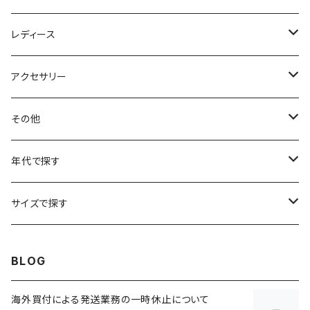
アニマルTシャツ
スイングトップ
長袖Tシャツ
スラックス
レディース
アートTシャツ
～W24
ブルゾン
ポロシャツ・ラガーシャツ
フレアパンツ
アウター
アクセサリー
フラワーTシャツ
W25
～W24
パッチワークジャケット
カバーオール
スウェット
デニム・ジーンズ
トップス
ブレスレット
その他
リンガーTシャツ
W26
W25
ゴブランジャケット
～W24
スウェット
ワークジャケット
パーカー
スウェットパンツ
ボトムス
リング
バッグ
年代で探す
車・バイクTシャツ
W27
W26
フリースジャケット
W25
パーカー
スカート
ショルダーバッグ
ナイロンジャケット
セーター
ナイロンパンツ
ワンピース
ネックレス
マフラー
50年代
サイズで探す
バンド・ミュージックTシャツ
W28
W27
コート
W26
フリーストップス
パンツ
スタジャン
カーディガン
ジャージ・トラックパンツ
バッグ
帽子
60年代
~メンズXXS、~レディースS
BLOG
IT・テック・サイエンスTシャツ
W29
W28
その他アウター
W27
セーター
ショートパンツ
テーラードジャケット
フリーストップス
ワークパンツ・ペインターパンツ
ブランケット
70年代
メンズXS、レディースM
海外買付による発送業務の一時休止について
キャラTシャツ