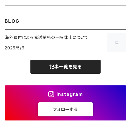
バンド・ミュージックTシャツ
W28
W27
コート
W26
フリーストップス
パンツ
スタジャン
カーディガン
ジャージ・トラックパンツ
バッグ
帽子
60年代
~メンズXXS、~レディースS
BLOG
IT・テック・サイエンスTシャツ
W29
W28
その他アウター
W27
セーター
ショートパンツ
テーラードジャケット
フリーストップス
ワークパンツ・ペインターパンツ
ブランケット
70年代
メンズXS、レディースM
海外買付による発送業務の一時休止について
キャラTシャツ
W30
W29
ヘビーアウター
W28
カーディガン
2026/5/6
～W24
アウトドアジャケット
長袖シャツ
チノパンツ
80年代
メンズS、レディースL
その他Tシャツ
W31
W30
ライトアウター
W29
長袖Tシャツ/カットソー
W25
記事一覧を見る
ボタンダウンシャツ
～W24
レザージャケット
半袖シャツ
ミリタリーパンツ
90年代
メンズM、レディースXL
W32
W31
W30
長袖シャツ
W26
ネルシャツ
W25
ベースボールシャツ
～W24
ミリタリージャケット
ゲームシャツ
カーゴパンツ
00年代
メンズL、レディース2XL
W33
W32
Instagram
W31
五分袖・七分袖シャツ
W27
ワークシャツ
W26
アロハシャツ
W25
～W24
ダウンジャケット
タンクトップ
コーデュロイパンツ
メンズXL、レディース3XL~
W34
フォローする
W33
W32
半袖シャツ
W28
ウエスタンシャツ
W27
キューバシャツ
W26
W25
～W24
ジャージ・トラックジャケット
ベスト
その他パンツ
W35
W34
W33
その他半袖トップス