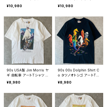
Tシャツ アニマル 絶滅危惧
シングルステッチ アニマル
¥10,980
¥10,980
種 B.Michele 動物 ヴィン
動物 ネコ ねこ Keiko Oku
テージ 古着 白 ホワイト 9
bo 古着 白 ホワイト 90年
0年代 ビンテージ XL 260
代 ビンテージ 26080601
80602
90s USA製 Jim Morris ヤ
90s 00s Dolphin Shirt C
ギ 自転車 アートTシャツ ヴ
o タツノオトシゴ アートTシ
ィンテージ シングルステッ
ャツ ヴィンテージ 魚 アニマ
¥8,980
¥8,980
チ アニマル 動物 山 自然
ル 動物 発泡プリント カラフ
ネイチャー 山羊 マウンテン
ル 古着 紺 ネイビー 90年
バイク 古着 白 ホワイト 90
代 ビンテージ M 2608041
年代 ビンテージ M 26080
1
412