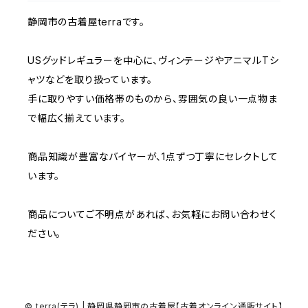
W37～
W36
W35
W34
W33
静岡市の古着屋terraです。
W32
W31
W37～
W36
W35
W34
USグッドレギュラーを中心に、ヴィンテージやアニマルTシ
W33
W32
ャツなどを取り扱っています。
W37～
W36
W35
手に取りやすい価格帯のものから、雰囲気の良い一点物ま
W34
W33
で幅広く揃えています。
W37～
W36
W35
W34
商品知識が豊富なバイヤーが、1点ずつ丁寧にセレクトして
います。
W37～
W36
W35
商品についてご不明点があれば、お気軽にお問い合わせく
W37～
W36
ださい。
W37～
© terra(テラ) | 静岡県静岡市の古着屋【古着オンライン通販サイト】