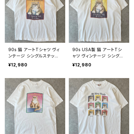
90s 猫 アートTシャツ ヴィ
90s USA製 猫 アートTシ
ンテージ シングルステッチ
ャツ ヴィンテージ シングル
アニマル 動物 ネコ ねこ コ
ステッチ アニマル 動物 ネ
¥12,980
¥12,980
ーヒー 朝 古着 白 ホワイト
コ ねこ コーヒー 朝 古着
90年代 ビンテージ L 260
白 ホワイト 90年代 ビンテ
80410
ージ XL 26080409