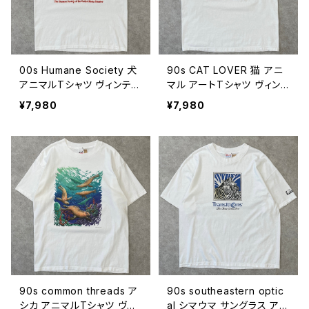
00s Humane Society 犬
90s CAT LOVER 猫 アニ
アニマルTシャツ ヴィンテー
マル アートTシャツ ヴィン
ジ 古着 動物 イヌ アート
テージ 古着 ネコ ねこ 動物
¥7,980
¥7,980
白 ホワイト 00年代 2000s
白 ホワイト 90年代 ビンテ
2000年代 ビンテージ L 2
ージ L 26080617
6080618
90s common threads ア
90s southeastern optic
シカ アニマルTシャツ ヴィ
al シマウマ サングラス アニ