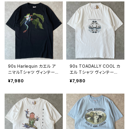
OPPER 90年代 ビンテー
テージ Totally Cool! XL 2
ジ XL 26080608
6080607
90s Harlequin カエル ア
90s TOADALLY COOL カ
ニマルTシャツ ヴィンテー
エル Tシャツ ヴィンテージ
ジ 蛙 動物 アマガエル 黒
アニマル 蛙 動物 サングラ
¥7,980
¥7,980
ブラック シングルステッチ
ス ヒキガエル シングルステ
古着 90年代 ビンテージ M
ッチ 古着 白 ホワイト 90年
26080606
代 ビンテージ L 2608060
5