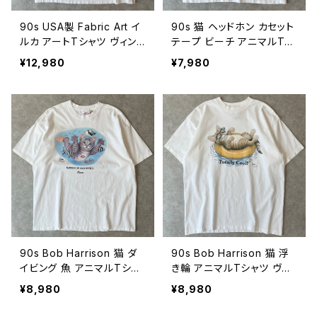
90s USA製 Fabric Art イ
90s 猫 ヘッドホン カセット
ルカ アートTシャツ ヴィン
テープ ビーチ アニマルTシ
テージ アニマル 動物 絶滅
ャツ ヴィンテージ 動物 ネ
¥12,980
¥7,980
危惧種 Don't Say Goodb
コ ねこ 古着 砂浜 90年代
ye Dolphin シングルステッ
白 ホワイト ビンテージ XL
チ B.Michele 古着 90年
26080609
代 ビンテージ XL 260806
10
90s Bob Harrison 猫 ダ
90s Bob Harrison 猫 浮
イビング 魚 アニマルTシャ
き輪 アニマルTシャツ ヴィ
ツ ヴィンテージ 動物 ネコ
ンテージ 動物 ネコ ねこ ボ
¥8,980
¥8,980
ねこ ボブハリソン 海 古着
ブハリソン 夏 プール 海 古
白 ホワイト WINDOW SH
着 白 ホワイト 90年代 ビン