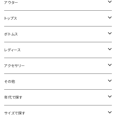
アウター
ハンティングジャケット
トップス
フリースジャケット
Tシャツ
ボトムス
アニマルTシャツ
スイングトップ
長袖Tシャツ
スラックス
レディース
アートTシャツ
～W24
ブルゾン
ポロシャツ・ラガーシャツ
フレアパンツ
アウター
アクセサリー
フラワーTシャツ
W25
～W24
パッチワークジャケット
カバーオール
スウェット
デニム・ジーンズ
トップス
ブレスレット
その他
リンガーTシャツ
W26
W25
ゴブランジャケット
～W24
スウェット
ワークジャケット
パーカー
スウェットパンツ
ボトムス
リング
バッグ
年代で探す
車・バイクTシャツ
W27
W26
フリースジャケット
W25
パーカー
スカート
ショルダーバッグ
ナイロンジャケット
セーター
ナイロンパンツ
ワンピース
ネックレス
マフラー
50年代
サイズで探す