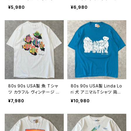
ンテージ 動物 シングルステ
マルTシャツ 動物 企業 ヴィ
¥5,980
¥6,980
ッチ 古着 海 アート 白 ホワ
ンテージ 古着 白 ホワイト
イト 90年代 ビンテージ XL
90年代 ビンテージ XL 26
26080616
080615
80s 90s USA製 魚 Tシャ
80s 90s USA製 Linda Lo
ツ カラフル ヴィンテージ ア
ri 犬 アニマルTシャツ 両面
ート 古着 シングルステッチ
イヌ ヴィンテージ シングル
¥7,980
¥10,980
蛍光 ネオンカラー アニマル
ステッチ 古着 ターコイズ
白 ホワイト 80年代 90年
動物 80年代 90年代 ビン
代 ビンテージ XL 260806
テージ XL 26080613
14