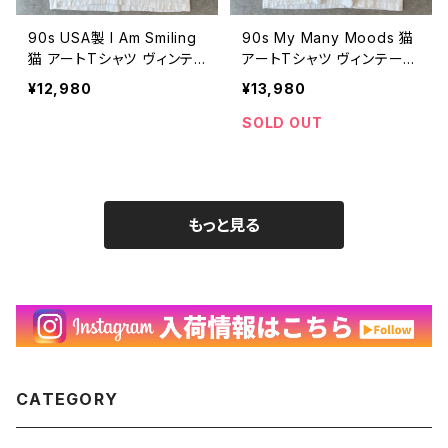
90s USA製 I Am Smiling
90s My Many Moods 猫
猫 アートTシャツ ヴィンテ
アートTシャツ ヴィンテージ
ージ シングルステッチ アニ
シングルステッチ アニマル
¥12,980
¥13,980
マル 動物 ネコ ねこ 古着
動物 ネコ ねこ 古着 白 ホ
白 ホワイト 90年代 ビンテ
ワイト 90年代 ビンテージ
SOLD OUT
ージ XL 26080408
XL 26080407
もっと見る
CATEGORY