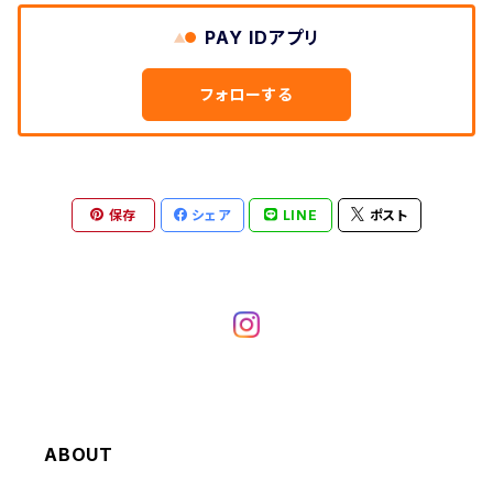
W29
ドレスシャツ
W28
ボウリングシャツ
W27
W26
W25
～W24
その他アウター
ショートパンツ
PAY IDアプリ
W36
W35
W34
ポロシャツ
W30
その他長袖シャツ
W29
ワークシャツ
W28
W27
W26
W25
フォローする
～W24
コート
オーバーオール
W37～
W36
W35
チュニック
W31
W30
その他半袖シャツ
W29
W28
W27
W26
W25
ヘビーアウター
W37～
W36
キャミソール
W32
W31
W30
W29
W28
W27
保存
シェア
LINE
ポスト
W26
ライトアウター
W37～
ベスト
W33
W32
W31
W30
W29
W28
W27
W34
W33
W32
W31
W30
W29
W28
W35
W34
W33
W32
W31
W30
W29
W36
W35
ABOUT
W34
W33
W32
W31
W30