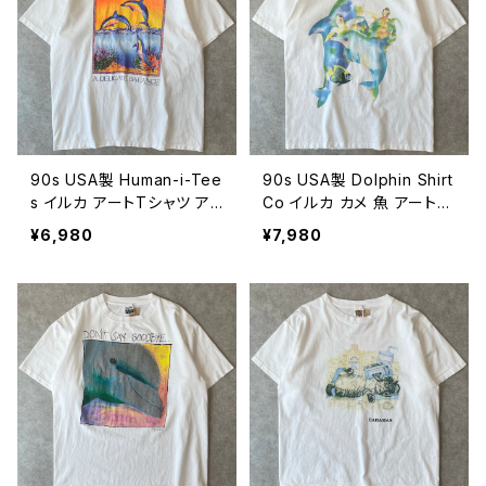
90s USA製 Human-i-Tee
90s USA製 Dolphin Shirt
s イルカ アートTシャツ ア
Co イルカ カメ 魚 アートT
ニマル ヴィンテージ シング
シャツ アニマル ヴィンテー
¥6,980
¥7,980
ルステッチ 動物 絶滅危惧
ジ シングルステッチ 亀 動
種 古着 白 90年代 ビンテ
物 古着 90年代 ビンテージ
ージ XL 26080612
白 ホワイト L 26080611