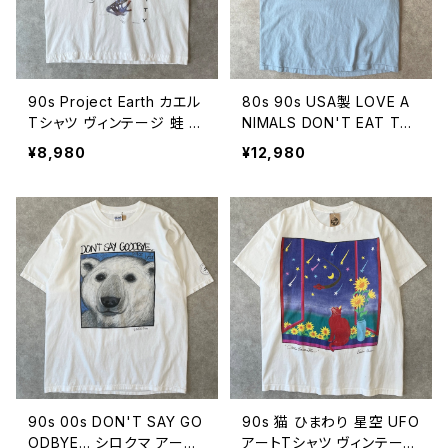
90s Project Earth カエル
80s 90s USA製 LOVE A
Tシャツ ヴィンテージ 蛙 ア
NIMALS DON'T EAT THE
ニマル 動物 古着 DIVERSI
M メッセージTシャツ アニ
¥8,980
¥12,980
TY 白 ホワイト 90年代 ビ
マル アート ヴィンテージ シ
ンテージ L 26080604
ングルステッチ 動物愛護 ヴ
ィーガン ビーガン 古着 水
色 ライトブルー 80年代 90
年代 ビンテージ L 26080
603
90s 00s DON'T SAY GO
90s 猫 ひまわり 星空 UFO
ODBYE... シロクマ アート
アートTシャツ ヴィンテージ