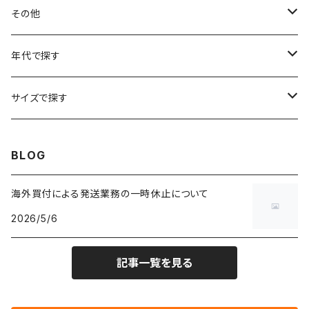
フラワーTシャツ
W25
～W24
パッチワークジャケット
カバーオール
スウェット
デニム・ジーンズ
トップス
ブレスレット
その他
リンガーTシャツ
W26
W25
ゴブランジャケット
～W24
スウェット
ワークジャケット
パーカー
スウェットパンツ
ボトムス
リング
バッグ
年代で探す
車・バイクTシャツ
W27
W26
フリースジャケット
W25
パーカー
スカート
ショルダーバッグ
ナイロンジャケット
セーター
ナイロンパンツ
ワンピース
ネックレス
マフラー
50年代
サイズで探す
バンド・ミュージックTシャツ
W28
W27
コート
W26
フリーストップス
パンツ
スタジャン
カーディガン
ジャージ・トラックパンツ
バッグ
帽子
60年代
~メンズXXS、~レディースS
BLOG
IT・テック・サイエンスTシャツ
W29
W28
その他アウター
W27
セーター
ショートパンツ
テーラードジャケット
フリーストップス
ワークパンツ・ペインターパンツ
ブランケット
70年代
メンズXS、レディースM
海外買付による発送業務の一時休止について
キャラTシャツ
W30
W29
ヘビーアウター
W28
カーディガン
2026/5/6
～W24
アウトドアジャケット
長袖シャツ
チノパンツ
80年代
メンズS、レディースL
その他Tシャツ
W31
W30
ライトアウター
W29
長袖Tシャツ/カットソー
W25
記事一覧を見る
ボタンダウンシャツ
～W24
レザージャケット
半袖シャツ
ミリタリーパンツ
90年代
メンズM、レディースXL
W32
W31
W30
長袖シャツ
W26
ネルシャツ
W25
ベースボールシャツ
～W24
ミリタリージャケット
ゲームシャツ
カーゴパンツ
00年代
メンズL、レディース2XL