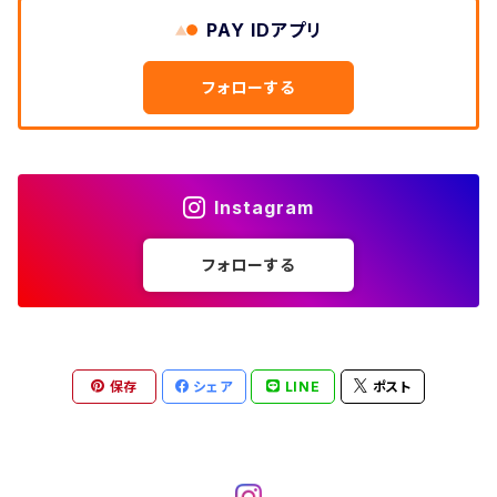
W33
W32
PAY IDアプリ
W31
五分袖・七分袖シャツ
W27
ワークシャツ
W26
アロハシャツ
W25
～W24
ダウンジャケット
タンクトップ
コーデュロイパンツ
メンズXL、レディース3XL~
W34
フォローする
W33
W32
半袖シャツ
W28
ウエスタンシャツ
W27
キューバシャツ
W26
W25
～W24
ジャージ・トラックジャケット
ベスト
その他パンツ
W35
W34
W33
その他半袖トップス
W29
ドレスシャツ
W28
ボウリングシャツ
W27
W26
W25
～W24
その他アウター
ショートパンツ
Instagram
W36
W35
W34
ポロシャツ
W30
その他長袖シャツ
W29
ワークシャツ
W28
W27
W26
W25
フォローする
～W24
コート
オーバーオール
W37～
W36
W35
チュニック
W31
W30
その他半袖シャツ
W29
W28
W27
W26
W25
ヘビーアウター
W37～
W36
キャミソール
W32
W31
W30
W29
W28
W27
保存
シェア
LINE
ポスト
W26
ライトアウター
W37～
ベスト
W33
W32
W31
W30
W29
W28
W27
W34
W33