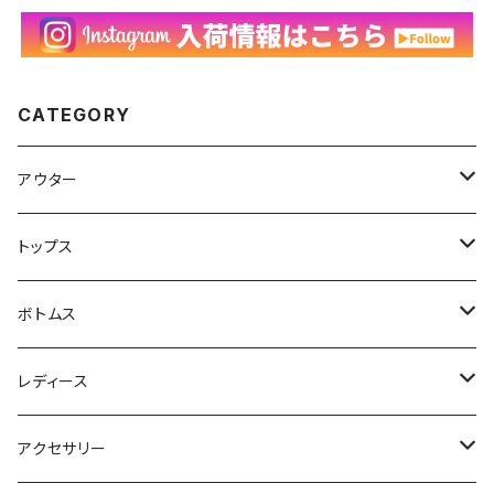
CATEGORY
アウター
ハンティングジャケット
トップス
フリースジャケット
Tシャツ
ボトムス
アニマルTシャツ
スイングトップ
長袖Tシャツ
スラックス
レディース
アートTシャツ
～W24
ブルゾン
ポロシャツ・ラガーシャツ
フレアパンツ
アウター
アクセサリー