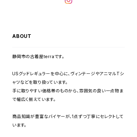
W32
W31
W30
W29
W28
W35
W34
W33
W32
W31
W30
W29
W36
W35
ABOUT
W34
W33
W32
W31
W30
W37～
W36
W35
W34
W33
静岡市の古着屋terraです。
W32
W31
W37～
W36
W35
W34
USグッドレギュラーを中心に、ヴィンテージやアニマルTシ
W33
W32
ャツなどを取り扱っています。
W37～
W36
W35
手に取りやすい価格帯のものから、雰囲気の良い一点物ま
W34
W33
で幅広く揃えています。
W37～
W36
W35
W34
商品知識が豊富なバイヤーが、1点ずつ丁寧にセレクトして
います。
W37～
W36
W35