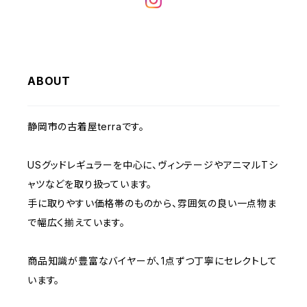
W32
W31
W30
W29
W28
W35
W34
W33
W32
W31
W30
W29
W36
W35
ABOUT
W34
W33
W32
W31
W30
W37～
W36
W35
W34
W33
静岡市の古着屋terraです。
W32
W31
W37～
W36
W35
W34
USグッドレギュラーを中心に、ヴィンテージやアニマルTシ
W33
W32
ャツなどを取り扱っています。
W37～
W36
W35
手に取りやすい価格帯のものから、雰囲気の良い一点物ま
W34
W33
で幅広く揃えています。
W37～
W36
W35
W34
商品知識が豊富なバイヤーが、1点ずつ丁寧にセレクトして
います。
W37～
W36
W35