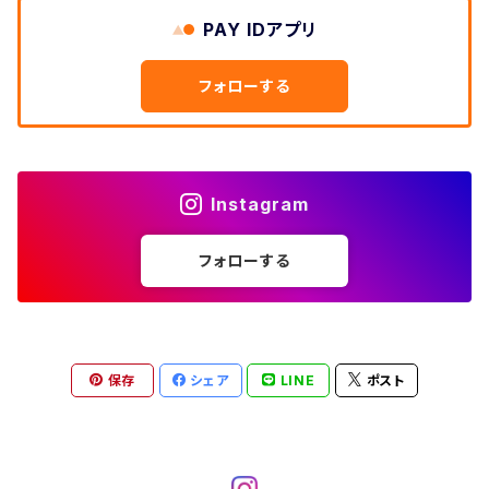
W33
W32
PAY IDアプリ
W31
五分袖・七分袖シャツ
W27
ワークシャツ
W26
アロハシャツ
W25
～W24
ダウンジャケット
タンクトップ
コーデュロイパンツ
メンズXL、レディース3XL~
W34
フォローする
W33
W32
半袖シャツ
W28
ウエスタンシャツ
W27
キューバシャツ
W26
W25
～W24
ジャージ・トラックジャケット
ベスト
その他パンツ
W35
W34
W33
その他半袖トップス
W29
ドレスシャツ
W28
ボウリングシャツ
W27
W26
W25
～W24
その他アウター
ショートパンツ
Instagram
W36
W35
W34
ポロシャツ
W30
その他長袖シャツ
W29
ワークシャツ
W28
W27
W26
W25
フォローする
～W24
コート
オーバーオール
W37～
W36
W35
チュニック
W31
W30
その他半袖シャツ
W29
W28
W27
W26
W25
ヘビーアウター
W37～
W36
キャミソール
W32
W31
W30
W29
W28
W27
保存
シェア
LINE
ポスト
W26
ライトアウター
W37～
ベスト
W33
W32
W31
W30
W29
W28
W27
W34
W33