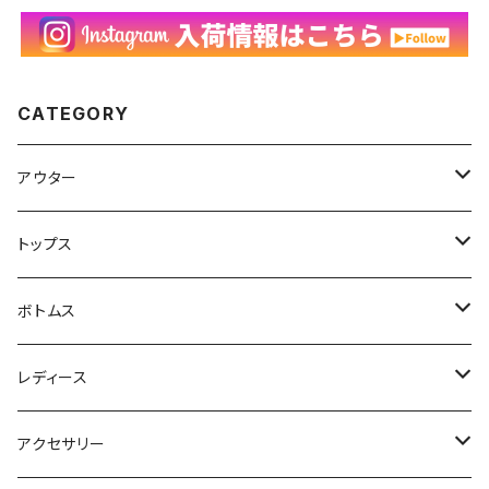
CATEGORY
アウター
ハンティングジャケット
トップス
フリースジャケット
Tシャツ
ボトムス
アニマルTシャツ
スイングトップ
長袖Tシャツ
スラックス
レディース
アートTシャツ
～W24
ブルゾン
ポロシャツ・ラガーシャツ
フレアパンツ
アウター
アクセサリー