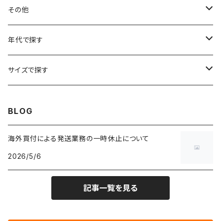
フラワーTシャツ
W25
～W24
パッチワークジャケット
カバーオール
スウェット
デニム・ジーンズ
トップス
ブレスレット
その他
リンガーTシャツ
W26
W25
ゴブランジャケット
～W24
スウェット
ワークジャケット
パーカー
スウェットパンツ
ボトムス
リング
バッグ
年代で探す
車・バイクTシャツ
W27
W26
フリースジャケット
W25
パーカー
スカート
ショルダーバッグ
ナイロンジャケット
セーター
ナイロンパンツ
ワンピース
ネックレス
マフラー
50年代
サイズで探す
バンド・ミュージックTシャツ
W28
W27
コート
W26
フリーストップス
パンツ
スタジャン
カーディガン
ジャージ・トラックパンツ
バッグ
帽子
60年代
~メンズXXS、~レディースS
BLOG
IT・テック・サイエンスTシャツ
W29
W28
その他アウター
W27
セーター
ショートパンツ
テーラードジャケット
フリーストップス
ワークパンツ・ペインターパンツ
ブランケット
70年代
メンズXS、レディースM
海外買付による発送業務の一時休止について
キャラTシャツ
W30
W29
ヘビーアウター
W28
カーディガン
2026/5/6
～W24
アウトドアジャケット
長袖シャツ
チノパンツ
80年代
メンズS、レディースL
その他Tシャツ
W31
W30
ライトアウター
W29
長袖Tシャツ/カットソー
W25
記事一覧を見る
ボタンダウンシャツ
～W24
レザージャケット
半袖シャツ
ミリタリーパンツ
90年代
メンズM、レディースXL
W32
W31
W30
長袖シャツ
W26
ネルシャツ
W25
ベースボールシャツ
～W24
ミリタリージャケット
ゲームシャツ
カーゴパンツ
00年代
メンズL、レディース2XL