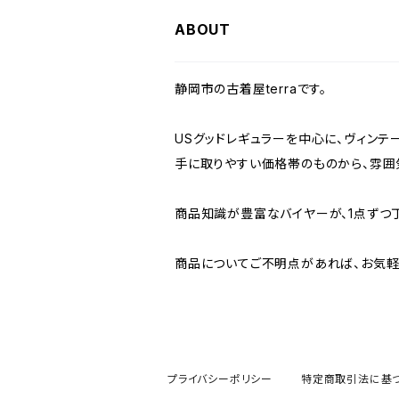
W36
W35
W34
W33
W32
W31
W30
ABOUT
W37～
W36
W35
W34
W33
W32
W31
静岡市の古着屋terraです。
W37～
W36
W35
W34
W33
W32
USグッドレギュラーを中心に、ヴィンテ
手に取りやすい価格帯のものから、雰囲
W37～
W36
W35
W34
W33
商品知識が豊富なバイヤーが、1点ずつ
W37～
W36
W35
W34
商品についてご不明点があれば、お気軽
W37～
W36
W35
W37～
W36
プライバシーポリシー
特定商取引法に基
W37～