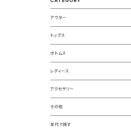
CATEGORY
アウター
ハンティングジャケット
トップス
フリースジャケット
Tシャツ
ボトムス
アニマルTシャツ
スイングトップ
長袖Tシャツ
スラックス
レディース
アートTシャツ
～W24
ブルゾン
ポロシャツ・ラガーシャツ
フレアパンツ
アウター
アクセサリー
フラワーTシャツ
W25
～W24
パッチワークジャケット
カバーオール
スウェット
デニム・ジーンズ
トップス
ブレスレット
その他
リンガーTシャツ
W26
W25
ゴブランジャケット
～W24
スウェット
ワークジャケット
パーカー
スウェットパンツ
ボトムス
リング
バッグ
年代で探す