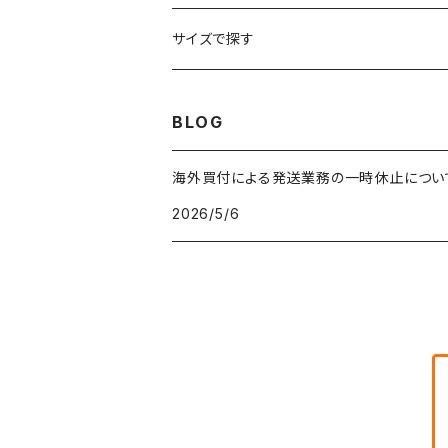
車・バイクTシャツ
W27
W26
フリースジャケット
W25
パーカー
スカート
ショルダーバッグ
ナイロンジャケット
セーター
ナイロンパンツ
ワンピース
ネックレス
マフラー
50年代
サイズで探す
バンド・ミュージックTシャツ
W28
W27
コート
W26
フリーストップス
パンツ
スタジャン
カーディガン
ジャージ・トラックパンツ
バッグ
帽子
60年代
~メンズXXS、~レディースS
BLOG
IT・テック・サイエンスTシャツ
W29
W28
その他アウター
W27
セーター
ショートパンツ
テーラードジャケット
フリーストップス
ワークパンツ・ペインターパンツ
ブランケット
70年代
メンズXS、レディースM
海外買付による発送業務の一時休止につい
キャラTシャツ
W30
W29
ヘビーアウター
W28
カーディガン
2026/5/6
～W24
アウトドアジャケット
長袖シャツ
チノパンツ
80年代
メンズS、レディースL
その他Tシャツ
W31
W30
ライトアウター
W29
長袖Tシャツ/カットソー
W25
ボタンダウンシャツ
～W24
レザージャケット
半袖シャツ
ミリタリーパンツ
90年代
メンズM、レディースXL
W32
W31
W30
長袖シャツ
W26
ネルシャツ
W25
ベースボールシャツ
～W24
ミリタリージャケット
ゲームシャツ
カーゴパンツ
00年代
メンズL、レディース2XL
W33
W32
W31
五分袖・七分袖シャツ
W27
ワークシャツ
W26
アロハシャツ
W25
～W24
ダウンジャケット
タンクトップ
コーデュロイパンツ
メンズXL、レディース3XL~
W34
W33
W32
半袖シャツ
W28