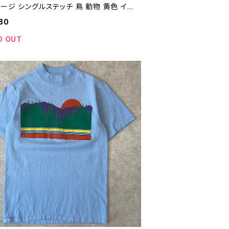
ージ シングルステッチ 鳥 動物 黄色 イエ
絶滅危惧種 古着 80年代 90年代 ビンテ
80
M 26072102
D OUT