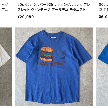
Tシャツ
50s 60s シルバー925 レクタングルリンク ブレ
80s 
 アニ
スレット ヴィンテージ アールデコ モダニスト
然 T
代 ビン
スクエアリンク 50年代 60年代 メンズ レディ
トドア
¥29,980
¥6,
ース 26071702
年代 