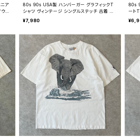
ーベニア
80s 90s USA製 ハンバーガー グラフィックT
80s
アウト
シャツ ヴィンテージ シングルステッチ 古着 青
ートT
 ホワ
ブルー ハワイ 80年代 90年代 ビンテージ L 2
イティ
¥7,980
¥6,
01
6062602
年代 