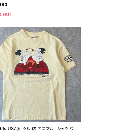
ジ メンズ レディース 26072708
980
D OUT
 90s USA製 ツル 鶴 アニマルTシャツ ヴ