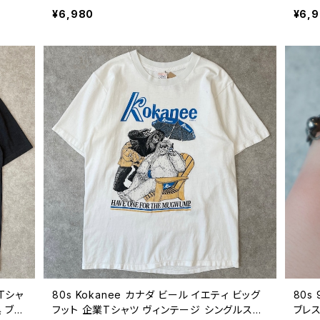
ヴィ
レッド ワーク WEAR-GUARD 80年代 ビンテ
クラス
¥6,980
¥6,
80年
ージ 26080309
着 8
ジTシャ
80s Kokanee カナダ ビール イエティ ビッグ
80s
 ブラ
フット 企業Tシャツ ヴィンテージ シングルステ
ブレス