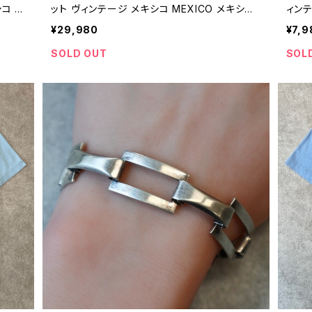
コ M
ット ヴィンテージ メキシコ MEXICO メキシカ
ィンテ
0年代
ンジュエリー マンテル 動物 アニマル 80年代
ロー 
¥29,980
¥7,9
4
90年代 ビンテージ メンズ レディース 26072
ージ 
701
SOLD OUT
SOL