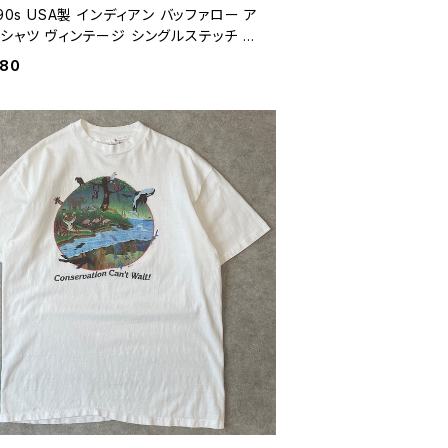
 90s USA製 インディアン バッファロー ア
シャツ ヴィンテージ シングルステッチ ネ
ブアメリカン 古着 青 ブルー 80年代 90
980
ビンテージ L 26061406