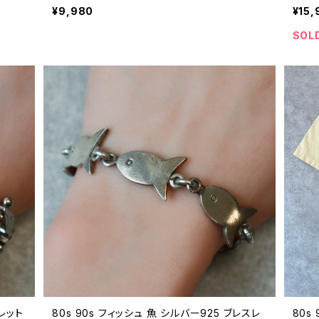
ッチ 酒 古着 白 ホワイト 80年代 ビンテージ
ンテー
¥9,980
¥15,
M 26072806
SOL
スレット
80s 90s フィッシュ 魚 シルバー925 ブレスレ
80s