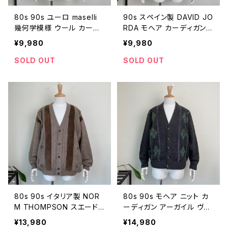
80s 90s ユーロ maselli
90s スペイン製 DAVID JO
幾何学模様 ウール カーデ
RDA モヘア カーディガン
ィガン ヴィンテージ 古着 オ
ヴィンテージ 古着 ケーブル
¥9,980
¥9,980
ーストリア製 ジオメトリック
ニット ケーブル編み オリー
3Dニット 紺 ネイビー 80年
ブグリーン ユーロ 90年代
SOLD OUT
SOLD OUT
代 90年代 ビンテージ 2511
ビンテージ エルボーパッチ
2505
25112504
80s 90s イタリア製 NOR
80s 90s モヘア ニット カ
M THOMPSON スエード
ーディガン アーガイル ヴィ
切り替えカーディガン ヴィ
ンテージ 古着 グレー ユー
¥13,980
¥14,980