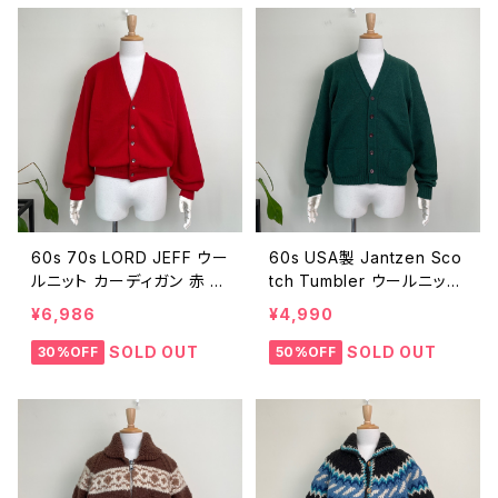
1
60s 70s LORD JEFF ウー
60s USA製 Jantzen Sco
ルニット カーディガン 赤 レ
tch Tumbler ウールニット
ッド ヴィンテージ 古着 無
カーディガン ヴィンテージ
¥6,986
¥4,990
地 60年代 ビンテージ L 2
古着 緑 グリーン 無地 60
5122210
年代 ビンテージ M 251222
SOLD OUT
SOLD OUT
30%OFF
50%OFF
09