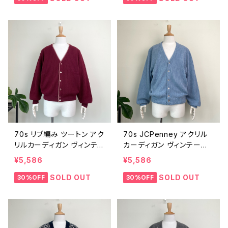
0104
70s リブ編み ツートン アク
70s JCPenney アクリル
リルカーディガン ヴィンテ
カーディガン ヴィンテージ
ージ 古着 ニット 小豆色 バ
古着 水色 ライトブルー ニッ
¥5,586
¥5,586
ーガンディ マルーン ボルド
ト 70年代 ビンテージ L 26
ー ワインレッド えんじ 70
030102
SOLD OUT
SOLD OUT
30%OFF
30%OFF
年代 ビンテージ 2603010
3