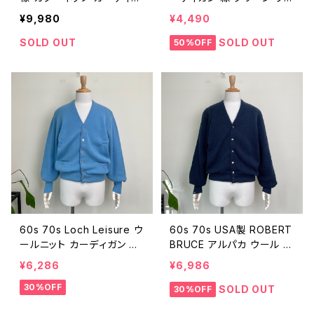
ン ヴィンテージ 古着 柄ニ
ンテージ 古着 無地 80年
¥9,980
¥4,490
ット ウール アクリル 黒 ブ
代 ビンテージ XL 260105
ラック ジャカード 80年代
03
SOLD OUT
SOLD OUT
50%OFF
90年代 ビンテージ 26010
806
60s 70s Loch Leisure ウ
60s 70s USA製 ROBERT
ールニット カーディガン ヴ
BRUCE アルパカ ウール カ
ィンテージ 古着 水色 ライ
ーディガン BORO ボロ ヴ
¥6,286
¥6,986
トブルー 無地 60年代 70
ィンテージ 古着 紺 ネイビ
30%OFF
年代 ビンテージ M 251222
ー 無地 ニット 60年代 70
SOLD OUT
30%OFF
12
年代 ビンテージ L 2512221