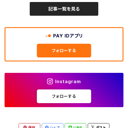
W31
W30
ライトアウター
W29
長袖Tシャツ/カットソー
W25
記事一覧を見る
ボタンダウンシャツ
～W24
レザージャケット
半袖シャツ
ミリタリーパンツ
90年代
メンズM、レディースXL
W32
W31
W30
長袖シャツ
W26
ネルシャツ
W25
ベースボールシャツ
～W24
ミリタリージャケット
ゲームシャツ
カーゴパンツ
00年代
メンズL、レディース2XL
W33
W32
PAY IDアプリ
W31
五分袖・七分袖シャツ
W27
ワークシャツ
W26
アロハシャツ
W25
～W24
ダウンジャケット
タンクトップ
コーデュロイパンツ
メンズXL、レディース3XL~
W34
フォローする
W33
W32
半袖シャツ
W28
ウエスタンシャツ
W27
キューバシャツ
W26
W25
～W24
ジャージ・トラックジャケット
ベスト
その他パンツ
W35
W34
W33
その他半袖トップス
W29
ドレスシャツ
W28
ボウリングシャツ
W27
W26
W25
～W24
その他アウター
ショートパンツ
Instagram
W36
W35
W34
ポロシャツ
W30
その他長袖シャツ
W29
ワークシャツ
W28
W27
W26
W25
フォローする
～W24
コート
オーバーオール
W37～
W36
W35
チュニック
W31
W30
その他半袖シャツ
W29
W28
W27
W26
W25
ヘビーアウター
W37～
W36
キャミソール
W32
W31
W30
W29
W28
W27
保存
シェア
LINE
ポスト