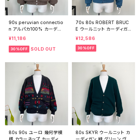
90s peruvian connectio
70s 80s ROBERT BRUC
n アルパカ100% カーディ
E ウールニット カーディガ
ガン ヴィンテージ 古着 茶
ン くすみブルー ヴィンテー
¥11,186
¥12,586
ブラウン ニット 無地 90年
ジ 古着 Arnold Palmer 青
30%OFF
代 ビンテージ ペルー S 26
水色 無地 70年代 80年代
SOLD OUT
30%OFF
011805
ビンテージ XL 26011804
80s 90s ユーロ 幾何学模
80s SKYR ウールニット カ
様 カラーネップ カーディガ
ーディガン 緑 グリーン ヴィ