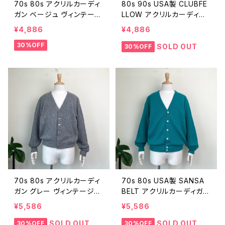
70s 80s アクリルカーディ
80s 90s USA製 CLUBFE
ガン ベージュ ヴィンテージ
LLOW アクリルカーディガ
古着 ニット 無地 70年代 8
ン 緑 グリーン ヴィンテージ
¥4,886
¥4,886
0年代 ビンテージ 260301
古着 ニット 無地 80年代 9
30%OFF
07
0年代 ビンテージ XL 260
SOLD OUT
30%OFF
30106
70s 80s アクリルカーディ
70s 80s USA製 SANSA
ガン グレー ヴィンテージ
BELT アクリルカーディガン
古着 ニット 無地 70年代 8
ターコイズ ヴィンテージ 古
¥5,586
¥5,586
0年代 ビンテージ 260301
着 ニット 無地 70年代 80
05
年代 ビンテージ XL 2603
SOLD OUT
SOLD OUT
30%OFF
30%OFF