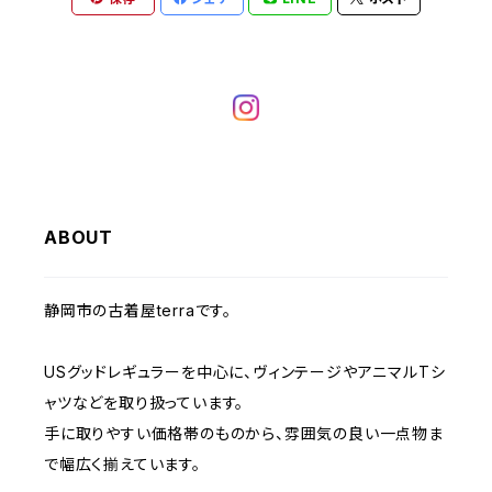
W26
ライトアウター
W37～
ベスト
W33
W32
W31
W30
W29
W28
W27
W34
W33
W32
W31
W30
W29
W28
W35
W34
W33
W32
W31
W30
W29
W36
W35
ABOUT
W34
W33
W32
W31
W30
W37～
W36
W35
W34
W33
静岡市の古着屋terraです。
W32
W31
W37～
W36
W35
W34
USグッドレギュラーを中心に、ヴィンテージやアニマルTシ
W33
W32
ャツなどを取り扱っています。
W37～
W36
W35
手に取りやすい価格帯のものから、雰囲気の良い一点物ま
W34
W33
で幅広く揃えています。
W37～