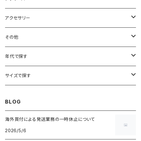
アートTシャツ
～W24
ブルゾン
ポロシャツ・ラガーシャツ
フレアパンツ
アウター
アクセサリー
フラワーTシャツ
W25
～W24
パッチワークジャケット
カバーオール
スウェット
デニム・ジーンズ
トップス
ブレスレット
その他
リンガーTシャツ
W26
W25
ゴブランジャケット
～W24
スウェット
ワークジャケット
パーカー
スウェットパンツ
ボトムス
リング
バッグ
年代で探す
車・バイクTシャツ
W27
W26
フリースジャケット
W25
パーカー
スカート
ショルダーバッグ
ナイロンジャケット
セーター
ナイロンパンツ
ワンピース
ネックレス
マフラー
50年代
サイズで探す
バンド・ミュージックTシャツ
W28
W27
コート
W26
フリーストップス
パンツ
スタジャン
カーディガン
ジャージ・トラックパンツ
バッグ
帽子
60年代
~メンズXXS、~レディースS
BLOG
IT・テック・サイエンスTシャツ
W29
W28
その他アウター
W27
セーター
ショートパンツ
テーラードジャケット
フリーストップス
ワークパンツ・ペインターパンツ
ブランケット
70年代
メンズXS、レディースM
海外買付による発送業務の一時休止について
キャラTシャツ
W30
W29
ヘビーアウター
W28
カーディガン
2026/5/6
～W24
アウトドアジャケット
長袖シャツ
チノパンツ
80年代
メンズS、レディースL
その他Tシャツ