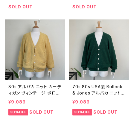
ンテージ 古着 ニット 茶 ブ
ロ 80年代 90年代 ビンテ
ラウン ケーブル編み ウール
ージ 25112303
SOLD OUT
SOLD OUT
80年代 90年代 ビンテージ
L 25112311
80s アルパカ ニット カーデ
70s 80s USA製 Bullock
ィガン ヴィンテージ ボロ
& Jones アルパカ ニット
古着 黄色 イエロー 無地
カーディガン ヴィンテージ
¥9,086
¥9,086
ペルー製 80年代 ビンテー
ボロ 古着 緑 グリーン 無地
ジ L 25112302
70年代 80年代 ビンテージ
SOLD OUT
SOLD OUT
30%OFF
30%OFF
XL 25112301