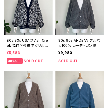
80s 90s USA製 Ash Cre
80s 90s ANDEAN アルパ
ek 幾何学模様 アクリル カ
カ100% カーディガン 襤褸
ーディガン ヴィンテージ 古
ボロ ヴィンテージ 古着 グ
¥5,586
¥9,980
着 総柄 ジオメトリック 柄ニ
レー ニット 無地 グランジ 8
ット 紺 ネイビー 白 ホワイ
0年代 90年代 ビンテージ
SOLD OUT
SOLD OUT
30%OFF
ト 80年代 90年代 ビンテ
L 26011806
ージ XL 26030101