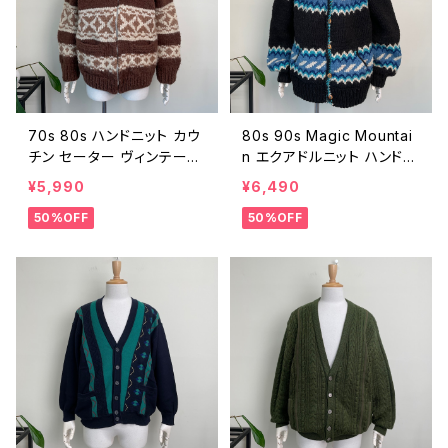
70s 80s ハンドニット カウ
80s 90s Magic Mountai
チン セーター ヴィンテージ
n エクアドルニット ハンドニ
古着 カーディガン ジップア
ット カーディガン セーター
¥5,990
¥6,490
ップ 茶 ブラウン 70年代 8
ヴィンテージ 古着 柄ニット
50%OFF
50%OFF
0年代 ビンテージ 2512041
カウチン 黒 ブラック 80年
5
代 90年代 ビンテージ 251
20414