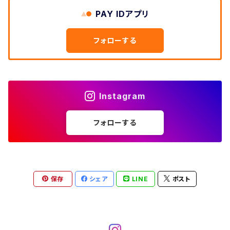
W33
W32
PAY IDアプリ
W31
五分袖・七分袖シャツ
W27
ワークシャツ
W26
アロハシャツ
W25
～W24
ダウンジャケット
タンクトップ
コーデュロイパンツ
メンズXL、レディース3XL~
W34
フォローする
W33
W32
半袖シャツ
W28
ウエスタンシャツ
W27
キューバシャツ
W26
W25
～W24
ジャージ・トラックジャケット
ベスト
その他パンツ
W35
W34
W33
その他半袖トップス
W29
ドレスシャツ
W28
ボウリングシャツ
W27
W26
W25
～W24
その他アウター
ショートパンツ
Instagram
W36
W35
W34
ポロシャツ
W30
その他長袖シャツ
W29
ワークシャツ
W28
W27
W26
W25
フォローする
～W24
コート
オーバーオール
W37～
W36
W35
チュニック
W31
W30
その他半袖シャツ
W29
W28
W27
W26
W25
ヘビーアウター
W37～
W36
キャミソール
W32
W31
W30
W29
W28
W27
保存
シェア
LINE
ポスト
W26
ライトアウター
W37～
ベスト
W33
W32
W31
W30
W29
W28
W27
W34
W33