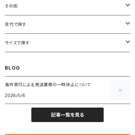
フラワーTシャツ
W25
～W24
パッチワークジャケット
カバーオール
スウェット
デニム・ジーンズ
トップス
ブレスレット
その他
リンガーTシャツ
W26
W25
ゴブランジャケット
～W24
スウェット
ワークジャケット
パーカー
スウェットパンツ
ボトムス
リング
バッグ
年代で探す
車・バイクTシャツ
W27
W26
フリースジャケット
W25
パーカー
スカート
ショルダーバッグ
ナイロンジャケット
セーター
ナイロンパンツ
ワンピース
ネックレス
マフラー
50年代
サイズで探す
バンド・ミュージックTシャツ
W28
W27
コート
W26
フリーストップス
パンツ
スタジャン
カーディガン
ジャージ・トラックパンツ
バッグ
帽子
60年代
~メンズXXS、~レディースS
BLOG
IT・テック・サイエンスTシャツ
W29
W28
その他アウター
W27
セーター
ショートパンツ
テーラードジャケット
フリーストップス
ワークパンツ・ペインターパンツ
ブランケット
70年代
メンズXS、レディースM
海外買付による発送業務の一時休止について
キャラTシャツ
W30
W29
ヘビーアウター
W28
カーディガン
2026/5/6
～W24
アウトドアジャケット
長袖シャツ
チノパンツ
80年代
メンズS、レディースL
その他Tシャツ
W31
W30
ライトアウター
W29
長袖Tシャツ/カットソー
W25
記事一覧を見る
ボタンダウンシャツ
～W24
レザージャケット
半袖シャツ
ミリタリーパンツ
90年代
メンズM、レディースXL
W32
W31
W30
長袖シャツ
W26
ネルシャツ
W25
ベースボールシャツ
～W24
ミリタリージャケット
ゲームシャツ
カーゴパンツ
00年代
メンズL、レディース2XL