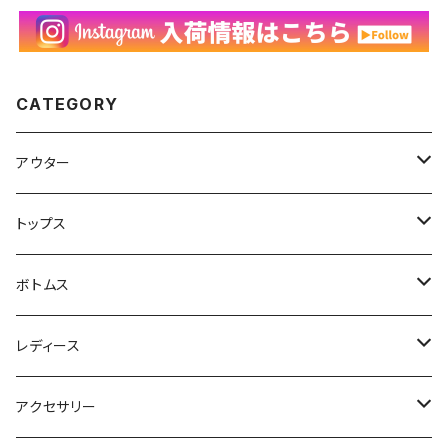
CATEGORY
アウター
ハンティングジャケット
トップス
フリースジャケット
Tシャツ
ボトムス
アニマルTシャツ
スイングトップ
長袖Tシャツ
スラックス
レディース
アートTシャツ
～W24
ブルゾン
ポロシャツ・ラガーシャツ
フレアパンツ
アウター
アクセサリー