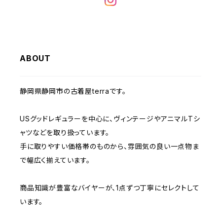
W32
W31
W30
W29
W28
W35
W34
W33
W32
W31
W30
W29
W36
W35
ABOUT
W34
W33
W32
W31
W30
W37～
W36
W35
W34
W33
静岡県静岡市の古着屋terraです。
W32
W31
W37～
W36
W35
W34
USグッドレギュラーを中心に、ヴィンテージやアニマルTシ
W33
W32
ャツなどを取り扱っています。
W37～
W36
W35
手に取りやすい価格帯のものから、雰囲気の良い一点物ま
W34
W33
で幅広く揃えています。
W37～
W36
W35
W34
商品知識が豊富なバイヤーが、1点ずつ丁寧にセレクトして
います。
W37～
W36
W35