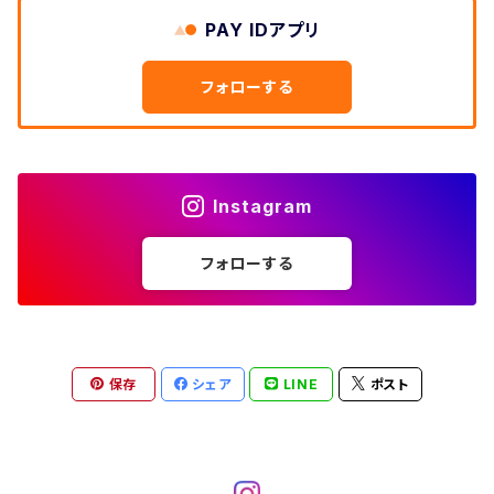
W33
W32
PAY IDアプリ
W31
五分袖・七分袖シャツ
W27
ワークシャツ
W26
アロハシャツ
W25
～W24
ダウンジャケット
タンクトップ
コーデュロイパンツ
メンズXL、レディース3XL~
W34
フォローする
W33
W32
半袖シャツ
W28
ウエスタンシャツ
W27
キューバシャツ
W26
W25
～W24
ジャージ・トラックジャケット
ベスト
その他パンツ
W35
W34
W33
その他半袖トップス
W29
ドレスシャツ
W28
ボウリングシャツ
W27
W26
W25
～W24
その他アウター
ショートパンツ
Instagram
W36
W35
W34
ポロシャツ
W30
その他長袖シャツ
W29
ワークシャツ
W28
W27
W26
W25
フォローする
～W24
コート
オーバーオール
W37～
W36
W35
チュニック
W31
W30
その他半袖シャツ
W29
W28
W27
W26
W25
ヘビーアウター
W37～
W36
キャミソール
W32
W31
W30
W29
W28
W27
保存
シェア
LINE
ポスト
W26
ライトアウター
W37～
ベスト
W33
W32
W31
W30
W29
W28
W27
W34
W33