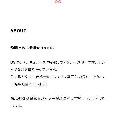
W32
W31
W30
W29
W28
W35
W34
W33
W32
W31
W30
W29
W36
W35
ABOUT
W34
W33
W32
W31
W30
W37～
W36
W35
W34
W33
静岡市の古着屋terraです。
W32
W31
W37～
W36
W35
W34
USグッドレギュラーを中心に、ヴィンテージやアニマルTシ
W33
W32
ャツなどを取り扱っています。
W37～
W36
W35
手に取りやすい価格帯のものから、雰囲気の良い一点物ま
W34
W33
で幅広く揃えています。
W37～
W36
W35
W34
商品知識が豊富なバイヤーが、1点ずつ丁寧にセレクトして
います。
W37～
W36
W35