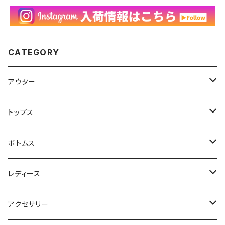
CATEGORY
アウター
ハンティングジャケット
トップス
フリースジャケット
Tシャツ
ボトムス
アニマルTシャツ
スイングトップ
長袖Tシャツ
スラックス
レディース
アートTシャツ
～W24
ブルゾン
ポロシャツ・ラガーシャツ
フレアパンツ
アウター
アクセサリー