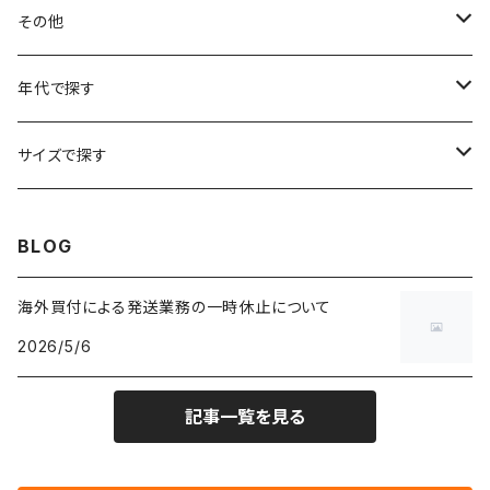
フラワーTシャツ
W25
～W24
パッチワークジャケット
カバーオール
スウェット
デニム・ジーンズ
トップス
ブレスレット
その他
リンガーTシャツ
W26
W25
ゴブランジャケット
～W24
スウェット
ワークジャケット
パーカー
スウェットパンツ
ボトムス
リング
バッグ
年代で探す
車・バイクTシャツ
W27
W26
フリースジャケット
W25
パーカー
スカート
ショルダーバッグ
ナイロンジャケット
セーター
ナイロンパンツ
ワンピース
ネックレス
マフラー
50年代
サイズで探す
バンド・ミュージックTシャツ
W28
W27
コート
W26
フリーストップス
パンツ
スタジャン
カーディガン
ジャージ・トラックパンツ
バッグ
帽子
60年代
~メンズXXS、~レディースS
BLOG
IT・テック・サイエンスTシャツ
W29
W28
その他アウター
W27
セーター
ショートパンツ
テーラードジャケット
フリーストップス
ワークパンツ・ペインターパンツ
ブランケット
70年代
メンズXS、レディースM
海外買付による発送業務の一時休止について
キャラTシャツ
W30
W29
ヘビーアウター
W28
カーディガン
2026/5/6
～W24
アウトドアジャケット
長袖シャツ
チノパンツ
80年代
メンズS、レディースL
その他Tシャツ
W31
W30
ライトアウター
W29
長袖Tシャツ/カットソー
W25
記事一覧を見る
ボタンダウンシャツ
～W24
レザージャケット
半袖シャツ
ミリタリーパンツ
90年代
メンズM、レディースXL
W32
W31
W30
長袖シャツ
W26
ネルシャツ
W25
ベースボールシャツ
～W24
ミリタリージャケット
ゲームシャツ
カーゴパンツ
00年代
メンズL、レディース2XL