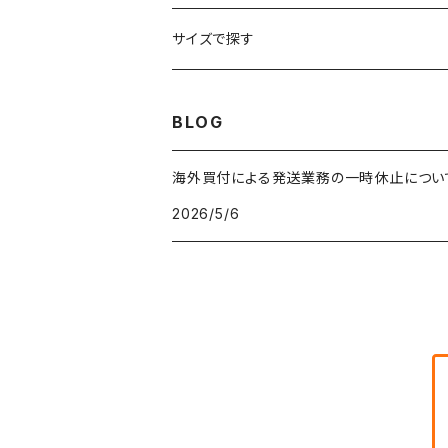
車・バイクTシャツ
W27
W26
フリースジャケット
W25
パーカー
スカート
ショルダーバッグ
ナイロンジャケット
セーター
ナイロンパンツ
ワンピース
ネックレス
マフラー
50年代
サイズで探す
バンド・ミュージックTシャツ
W28
W27
コート
W26
フリーストップス
パンツ
スタジャン
カーディガン
ジャージ・トラックパンツ
バッグ
帽子
60年代
~メンズXXS、~レディースS
BLOG
IT・テック・サイエンスTシャツ
W29
W28
その他アウター
W27
セーター
ショートパンツ
テーラードジャケット
フリーストップス
ワークパンツ・ペインターパンツ
ブランケット
70年代
メンズXS、レディースM
海外買付による発送業務の一時休止につい
キャラTシャツ
W30
W29
ヘビーアウター
W28
カーディガン
2026/5/6
～W24
アウトドアジャケット
長袖シャツ
チノパンツ
80年代
メンズS、レディースL
その他Tシャツ
W31
W30
ライトアウター
W29
長袖Tシャツ/カットソー
W25
ボタンダウンシャツ
～W24
レザージャケット
半袖シャツ
ミリタリーパンツ
90年代
メンズM、レディースXL
W32
W31
W30
長袖シャツ
W26
ネルシャツ
W25
ベースボールシャツ
～W24
ミリタリージャケット
ゲームシャツ
カーゴパンツ
00年代
メンズL、レディース2XL
W33
W32
W31
五分袖・七分袖シャツ
W27
ワークシャツ
W26
アロハシャツ
W25
～W24
ダウンジャケット
タンクトップ
コーデュロイパンツ
メンズXL、レディース3XL~
W34
W33
W32
半袖シャツ
W28