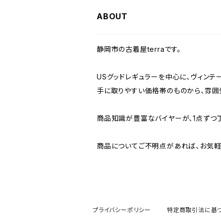
W36
W35
W34
W33
W32
W31
W30
ABOUT
W37～
W36
W35
W34
W33
W32
W31
静岡市の古着屋terraです。
W37～
W36
W35
W34
W33
W32
USグッドレギュラーを中心に、ヴィンテ
手に取りやすい価格帯のものから、雰囲
W37～
W36
W35
W34
W33
商品知識が豊富なバイヤーが、1点ずつ
W37～
W36
W35
W34
商品についてご不明点があれば、お気軽
W37～
W36
W35
W37～
W36
プライバシーポリシー
特定商取引法に基
W37～