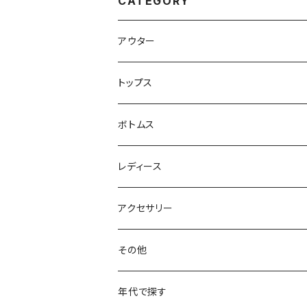
CATEGORY
アウター
ハンティングジャケット
トップス
フリースジャケット
Tシャツ
ボトムス
アニマルTシャツ
スイングトップ
長袖Tシャツ
スラックス
レディース
アートTシャツ
～W24
ブルゾン
ポロシャツ・ラガーシャツ
フレアパンツ
アウター
アクセサリー
フラワーTシャツ
W25
～W24
パッチワークジャケット
カバーオール
スウェット
デニム・ジーンズ
トップス
ブレスレット
その他
リンガーTシャツ
W26
W25
ゴブランジャケット
～W24
スウェット
ワークジャケット
パーカー
スウェットパンツ
ボトムス
リング
バッグ
年代で探す