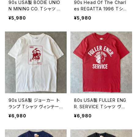
90s USA製 BODIE UNIO
90s Head Of The Charl
N MINING CO. Tシャツ ヴ
es REGATTA 1996 Tシャ
ィンテージ シングルステッ
ツ ヴィンテージ シングルス
¥5,980
¥5,980
チ ウエスタン ラバ ロバ 企
テッチ ピンク レガッタ ボー
業 古着 黒 ブラック 90年
ト ヨット サーフ 古着 90年
代 ビンテージ XL 260804
代 ビンテージ 26080401
03
90s USA製 ジョーカー ト
80s USA製 FULLER ENG
ランプ Tシャツ ヴィンテー
R. SERVICE Tシャツ ヴィ
ジ シングルステッチ 古着 1
ンテージ シングルステッチ
¥6,980
¥6,980
999 白 ホワイト 90年代
ロゴ 古着 赤 レッド ワーク
ビンテージ L 26080310
WEAR-GUARD 80年代 ビ
ンテージ 26080309