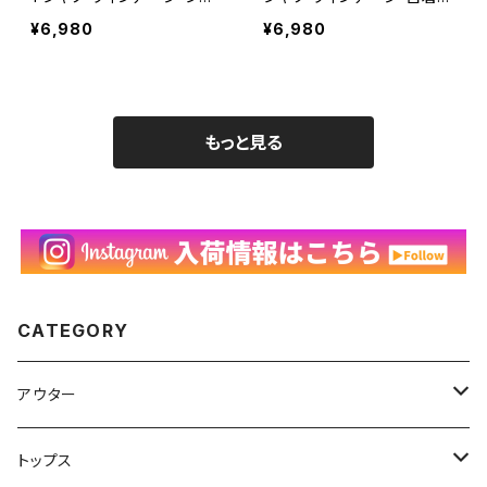
グルステッチ 古着 白 ホワ
白 ホワイト シェークスピア
¥6,980
¥6,980
イト 90年代 ビンテージ L
00年代 2000s 2000年代
26073107
ビンテージ M 26073106
もっと見る
CATEGORY
アウター
ハンティングジャケット
トップス