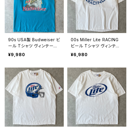
90s USA製 Budweiser ビ
00s Miller Lite RACING
ール Tシャツ ヴィンテージ
ビール Tシャツ ヴィンテー
シングルステッチ バドワイザ
ジ ミラービール 企業 ロゴ
¥9,980
¥6,980
ー 白頭鷲 古着 企業 水色
レーシング 古着 白 ホワイ
ライトブルー 90年代 ビンテ
ト 00年代 2000s 2000年
ージ XL 26080116
代 ビンテージ XL 2608011
5