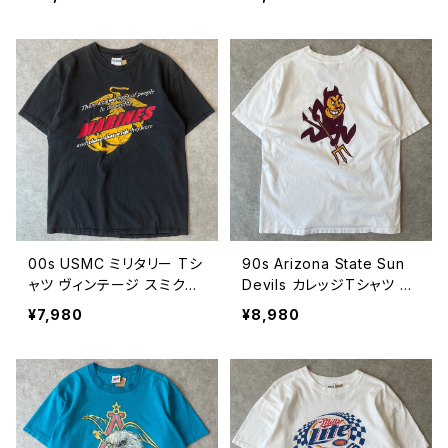
なき反抗 バイク スクーター
リゾナ ドクロ ガイコツ 骸骨
映画 ムービー ジェームス
90年代 ビンテージ L 260
ディーン 古着 白 ホワイト
80208
90年代 ビンテージ L 260
80301
00s USMC ミリタリー Tシ
90s Arizona State Sun
ャツ ヴィンテージ スミクロ
Devils カレッジTシャツ ヴ
フェード ブラック 黒 米軍
ィンテージ シングルステッ
¥7,980
¥8,980
古着 00年代 2000s 2000
チ ポケット付き 両面プリン
年代 ビンテージ M 26080
ト 悪魔 マスコット アリゾナ
206
ステート サンデビルズ 古着
白 ホワイト 90年代 ビンテ
ージ L 26080204