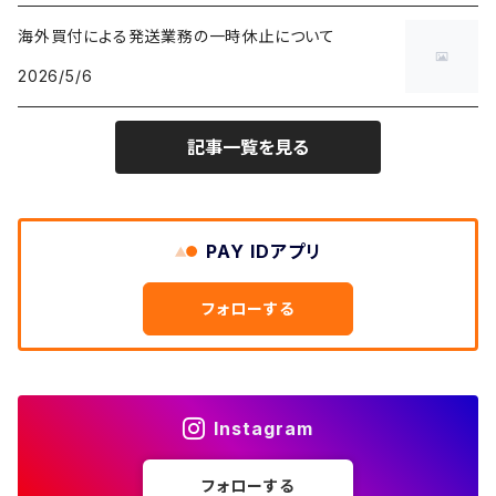
ショートパンツ
テーラードジャケット
フリーストップス
ワークパンツ・ペインターパンツ
ブランケット
70年代
メンズXS、レディースM
海外買付による発送業務の一時休止について
キャラTシャツ
W30
W29
ヘビーアウター
W28
カーディガン
2026/5/6
～W24
アウトドアジャケット
長袖シャツ
チノパンツ
80年代
メンズS、レディースL
その他Tシャツ
W31
W30
ライトアウター
W29
長袖Tシャツ/カットソー
W25
記事一覧を見る
ボタンダウンシャツ
～W24
レザージャケット
半袖シャツ
ミリタリーパンツ
90年代
メンズM、レディースXL
W32
W31
W30
長袖シャツ
W26
ネルシャツ
W25
ベースボールシャツ
～W24
ミリタリージャケット
ゲームシャツ
カーゴパンツ
00年代
メンズL、レディース2XL
W33
W32
PAY IDアプリ
W31
五分袖・七分袖シャツ
W27
ワークシャツ
W26
アロハシャツ
W25
～W24
ダウンジャケット
タンクトップ
コーデュロイパンツ
メンズXL、レディース3XL~
W34
フォローする
W33
W32
半袖シャツ
W28
ウエスタンシャツ
W27
キューバシャツ
W26
W25
～W24
ジャージ・トラックジャケット
ベスト
その他パンツ
W35
W34
W33
その他半袖トップス
W29
ドレスシャツ
W28
ボウリングシャツ
W27
W26
W25
～W24
その他アウター
ショートパンツ
Instagram
W36
W35
W34
ポロシャツ
W30
その他長袖シャツ
W29
ワークシャツ
W28
W27
W26
W25
フォローする
～W24
コート
オーバーオール
W37～