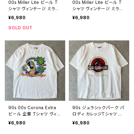
00s Miller Lite ビール T
00s Miller Lite ビール T
シャツ ヴィンテージ ミラー
シャツ ヴィンテージ ミラー
ビール 企業 ロゴ アメフト
ビール 企業 ロゴ 古着 白
¥6,980
¥6,980
古着 白 ホワイト 00年代 2
ホワイト 00年代 2000s 2
000s 2000年代 ビンテー
000年代 ビンテージ XL 2
SOLD OUT
ジ XL 26080114
6080113
90s 00s Corona Extra
90s ジュラシックパーク パ
ビール 企業 Tシャツ ヴィン
ロディ カレッジTシャツ ヴ
テージ オウム 酒 古着 白
ィンテージ シングルステッ
¥6,980
¥6,980
ホワイト コロナビール 90
チ 古着 白 ホワイト 90年
年代 ビンテージ XL 2608
代 ビンテージ XL 2608011