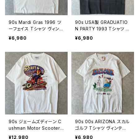
90s Mardi Gras 1996 ツ
90s USA製 GRADUATIO
ーフェイス Tシャツ ヴィンテ
N PARTY 1993 Tシャツ ヴ
ージ シングルステッチ 古着
ィンテージ シングルステッ
¥6,980
¥6,980
90年代 アイボリー クリー
チ フェード スミクロ 黒 ブ
ム 生成り ビンテージ マル
ラック 古着 90年代 ビンテ
ディグラ XL 26080306
ージ XL 26080305
90s ジェームズディーン C
90s 00s ARIZONA スカル
ushman Motor Scooter
ゴルフ Tシャツ ヴィンテー
Tシャツ ヴィンテージ 理由
ジ 古着 霜降りグレー 杢 ア
¥12,980
¥6,980