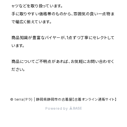
ャツなどを取り扱っています。
W37～
W36
W35
手に取りやすい価格帯のものから、雰囲気の良い一点物ま
W34
W33
で幅広く揃えています。
W37～
W36
W35
W34
商品知識が豊富なバイヤーが、1点ずつ丁寧にセレクトして
います。
W37～
W36
W35
商品についてご不明点があれば、お気軽にお問い合わせく
W37～
W36
ださい。
W37～
© terra(テラ) | 静岡県静岡市の古着屋【古着オンライン通販サイト】
Powered by