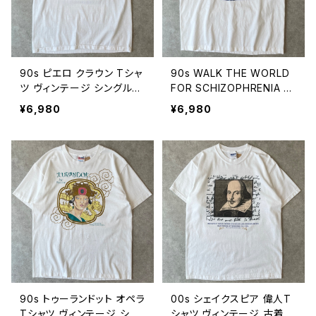
90s ピエロ クラウン Tシャ
90s WALK THE WORLD
ツ ヴィンテージ シングルス
FOR SCHIZOPHRENIA 地
テッチ 古着 白 ホワイト 90
球 メッセージTシャツ ヴィ
¥6,980
¥6,980
年代 ビンテージ 2607310
ンテージ キャラクター シン
9
グルステッチ 古着 総合失
調症 医療 白 ホワイト 90
年代 ビンテージ XL 2607
3108
90s トゥーランドット オペラ
00s シェイクスピア 偉人T
Tシャツ ヴィンテージ シン
シャツ ヴィンテージ 古着