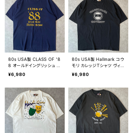
80s USA製 CLASS OF '8
80s USA製 Hallmark コウ
8 オールドイングリッシュ T
モリ カレッジTシャツ ヴィン
シャツ ヴィンテージ シング
テージ シングルステッチ 古
¥6,980
¥6,980
ルステッチ クラス カレッジ
着 黒 ブラック 80年代 ビン
スクール 1988 紺 ネイビー
テージ XL 26080307
古着 80年代 ビンテージ L
26080308