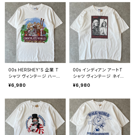
0111
0
00s HERSHEY'S 企業 T
00s インディアン アートT
シャツ ヴィンテージ ハーシ
シャツ ヴィンテージ ネイテ
ーズ チョコレート キャラク
ィブアメリカン BREIZH 偉
¥6,980
¥6,980
ター 古着 白 ホワイト 00年
人 人物 フォトプリント ポー
代 2000s 2000年代 ビン
トレート 古着 白 ホワイト 0
テージ 26080109
0年代 2000s 2000年代
ビンテージ XL 26080106