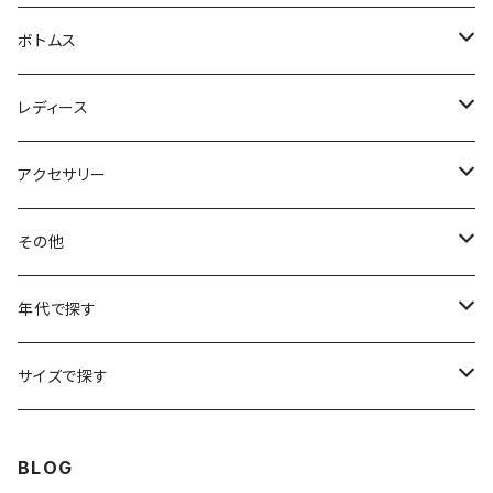
フリースジャケット
Tシャツ
ボトムス
アニマルTシャツ
スイングトップ
長袖Tシャツ
スラックス
レディース
アートTシャツ
～W24
ブルゾン
ポロシャツ・ラガーシャツ
フレアパンツ
アウター
アクセサリー
フラワーTシャツ
W25
～W24
パッチワークジャケット
カバーオール
スウェット
デニム・ジーンズ
トップス
ブレスレット
その他
リンガーTシャツ
W26
W25
ゴブランジャケット
～W24
スウェット
ワークジャケット
パーカー
スウェットパンツ
ボトムス
リング
バッグ
年代で探す
車・バイクTシャツ
W27
W26
フリースジャケット
W25
パーカー
スカート
ショルダーバッグ
ナイロンジャケット
セーター
ナイロンパンツ
ワンピース
ネックレス
マフラー
50年代
サイズで探す
バンド・ミュージックTシャツ
W28
W27
コート
W26
フリーストップス
パンツ
スタジャン
カーディガン
ジャージ・トラックパンツ
バッグ
帽子
60年代
~メンズXXS、~レディースS
BLOG
IT・テック・サイエンスTシャツ
W29
W28
その他アウター
W27
セーター