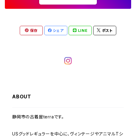
W36
W35
チュニック
W31
W30
その他半袖シャツ
W29
W28
W27
W26
W25
ヘビーアウター
W37～
W36
キャミソール
W32
W31
W30
W29
W28
W27
保存
シェア
LINE
ポスト
W26
ライトアウター
W37～
ベスト
W33
W32
W31
W30
W29
W28
W27
W34
W33
W32
W31
W30
W29
W28
W35
W34
W33
W32
W31
W30
W29
W36
W35
ABOUT
W34
W33
W32
W31
W30
W37～
W36
W35
W34
W33
静岡市の古着屋terraです。
W32
W31
W37～
W36
W35
W34
USグッドレギュラーを中心に、ヴィンテージやアニマルTシ
W33
W32