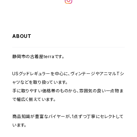
W32
W31
W30
W29
W28
W35
W34
W33
W32
W31
W30
W29
W36
W35
ABOUT
W34
W33
W32
W31
W30
W37～
W36
W35
W34
W33
静岡市の古着屋terraです。
W32
W31
W37～
W36
W35
W34
USグッドレギュラーを中心に、ヴィンテージやアニマルTシ
W33
W32
ャツなどを取り扱っています。
W37～
W36
W35
手に取りやすい価格帯のものから、雰囲気の良い一点物ま
W34
W33
で幅広く揃えています。
W37～
W36
W35
W34
商品知識が豊富なバイヤーが、1点ずつ丁寧にセレクトして
います。
W37～
W36
W35