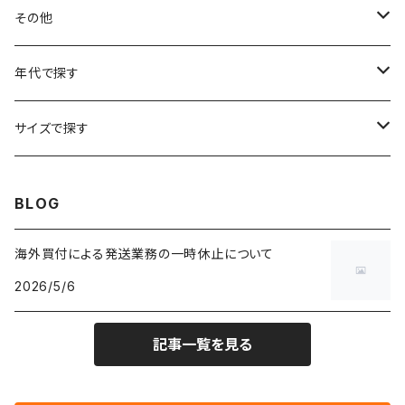
フラワーTシャツ
W25
～W24
パッチワークジャケット
カバーオール
スウェット
デニム・ジーンズ
トップス
ブレスレット
その他
リンガーTシャツ
W26
W25
ゴブランジャケット
～W24
スウェット
ワークジャケット
パーカー
スウェットパンツ
ボトムス
リング
バッグ
年代で探す
車・バイクTシャツ
W27
W26
フリースジャケット
W25
パーカー
スカート
ショルダーバッグ
ナイロンジャケット
セーター
ナイロンパンツ
ワンピース
ネックレス
マフラー
50年代
サイズで探す
バンド・ミュージックTシャツ
W28
W27
コート
W26
フリーストップス
パンツ
スタジャン
カーディガン
ジャージ・トラックパンツ
バッグ
帽子
60年代
~メンズXXS、~レディースS
BLOG
IT・テック・サイエンスTシャツ
W29
W28
その他アウター
W27
セーター
ショートパンツ
テーラードジャケット
フリーストップス
ワークパンツ・ペインターパンツ
ブランケット
70年代
メンズXS、レディースM
海外買付による発送業務の一時休止について
キャラTシャツ
W30
W29
ヘビーアウター
W28
カーディガン
2026/5/6
～W24
アウトドアジャケット
長袖シャツ
チノパンツ
80年代
メンズS、レディースL
その他Tシャツ
W31
W30
ライトアウター
W29
長袖Tシャツ/カットソー
W25
記事一覧を見る
ボタンダウンシャツ
～W24
レザージャケット
半袖シャツ
ミリタリーパンツ
90年代
メンズM、レディースXL
W32
W31
W30
長袖シャツ
W26
ネルシャツ
W25
ベースボールシャツ
～W24
ミリタリージャケット
ゲームシャツ
カーゴパンツ
00年代
メンズL、レディース2XL