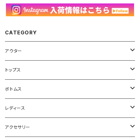
CATEGORY
アウター
ハンティングジャケット
トップス
フリースジャケット
Tシャツ
ボトムス
アニマルTシャツ
スイングトップ
長袖Tシャツ
スラックス
レディース
アートTシャツ
～W24
ブルゾン
ポロシャツ・ラガーシャツ
フレアパンツ
アウター
アクセサリー