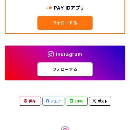
W33
W32
PAY IDアプリ
W31
五分袖・七分袖シャツ
W27
ワークシャツ
W26
アロハシャツ
W25
～W24
ダウンジャケット
タンクトップ
コーデュロイパンツ
メンズXL、レディース3XL~
W34
フォローする
W33
W32
半袖シャツ
W28
ウエスタンシャツ
W27
キューバシャツ
W26
W25
～W24
ジャージ・トラックジャケット
ベスト
その他パンツ
W35
W34
W33
その他半袖トップス
W29
ドレスシャツ
W28
ボウリングシャツ
W27
W26
W25
～W24
その他アウター
ショートパンツ
Instagram
W36
W35
W34
ポロシャツ
W30
その他長袖シャツ
W29
ワークシャツ
W28
W27
W26
W25
フォローする
～W24
コート
オーバーオール
W37～
W36
W35
チュニック
W31
W30
その他半袖シャツ
W29
W28
W27
W26
W25
ヘビーアウター
W37～
W36
キャミソール
W32
W31
W30
W29
W28
W27
保存
シェア
LINE
ポスト
W26
ライトアウター
W37～
ベスト
W33
W32
W31
W30
W29
W28
W27
W34
W33