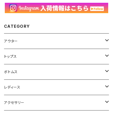
CATEGORY
アウター
ハンティングジャケット
トップス
フリースジャケット
Tシャツ
ボトムス
アニマルTシャツ
スイングトップ
長袖Tシャツ
スラックス
レディース
アートTシャツ
～W24
ブルゾン
ポロシャツ・ラガーシャツ
フレアパンツ
アウター
アクセサリー