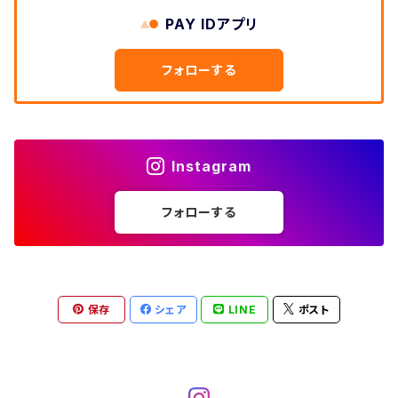
W33
W32
PAY IDアプリ
W31
五分袖・七分袖シャツ
W27
ワークシャツ
W26
アロハシャツ
W25
～W24
ダウンジャケット
タンクトップ
コーデュロイパンツ
メンズXL、レディース3XL~
W34
フォローする
W33
W32
半袖シャツ
W28
ウエスタンシャツ
W27
キューバシャツ
W26
W25
～W24
ジャージ・トラックジャケット
ベスト
その他パンツ
W35
W34
W33
その他半袖トップス
W29
ドレスシャツ
W28
ボウリングシャツ
W27
W26
W25
～W24
その他アウター
ショートパンツ
Instagram
W36
W35
W34
ポロシャツ
W30
その他長袖シャツ
W29
ワークシャツ
W28
W27
W26
W25
フォローする
～W24
コート
オーバーオール
W37～
W36
W35
チュニック
W31
W30
その他半袖シャツ
W29
W28
W27
W26
W25
ヘビーアウター
W37～
W36
キャミソール
W32
W31
W30
W29
W28
W27
保存
シェア
LINE
ポスト
W26
ライトアウター
W37～
ベスト
W33
W32
W31
W30
W29
W28
W27
W34
W33