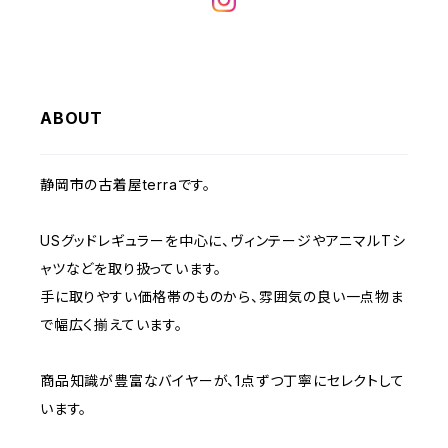
W32
W31
W30
W29
W28
W35
W34
W33
W32
W31
W30
W29
W36
W35
ABOUT
W34
W33
W32
W31
W30
W37～
W36
W35
W34
W33
静岡市の古着屋terraです。
W32
W31
W37～
W36
W35
W34
USグッドレギュラーを中心に、ヴィンテージやアニマルTシ
W33
W32
ャツなどを取り扱っています。
W37～
W36
W35
手に取りやすい価格帯のものから、雰囲気の良い一点物ま
W34
W33
で幅広く揃えています。
W37～
W36
W35
W34
商品知識が豊富なバイヤーが、1点ずつ丁寧にセレクトして
います。
W37～
W36
W35