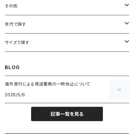
フラワーTシャツ
W25
～W24
パッチワークジャケット
カバーオール
スウェット
デニム・ジーンズ
トップス
ブレスレット
その他
リンガーTシャツ
W26
W25
ゴブランジャケット
～W24
スウェット
ワークジャケット
パーカー
スウェットパンツ
ボトムス
リング
バッグ
年代で探す
車・バイクTシャツ
W27
W26
フリースジャケット
W25
パーカー
スカート
ショルダーバッグ
ナイロンジャケット
セーター
ナイロンパンツ
ワンピース
ネックレス
マフラー
50年代
サイズで探す
バンド・ミュージックTシャツ
W28
W27
コート
W26
フリーストップス
パンツ
スタジャン
カーディガン
ジャージ・トラックパンツ
バッグ
帽子
60年代
~メンズXXS、~レディースS
BLOG
IT・テック・サイエンスTシャツ
W29
W28
その他アウター
W27
セーター
ショートパンツ
テーラードジャケット
フリーストップス
ワークパンツ・ペインターパンツ
ブランケット
70年代
メンズXS、レディースM
海外買付による発送業務の一時休止について
キャラTシャツ
W30
W29
ヘビーアウター
W28
カーディガン
2026/5/6
～W24
アウトドアジャケット
長袖シャツ
チノパンツ
80年代
メンズS、レディースL
その他Tシャツ
W31
W30
ライトアウター
W29
長袖Tシャツ/カットソー
W25
記事一覧を見る
ボタンダウンシャツ
～W24
レザージャケット
半袖シャツ
ミリタリーパンツ
90年代
メンズM、レディースXL
W32
W31
W30
長袖シャツ
W26
ネルシャツ
W25
ベースボールシャツ
～W24
ミリタリージャケット
ゲームシャツ
カーゴパンツ
00年代
メンズL、レディース2XL