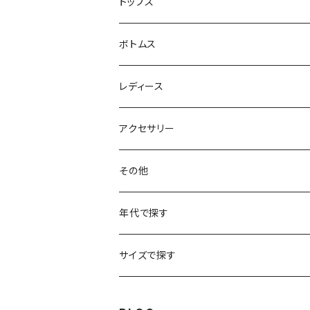
ハンティングジャケット
トップス
フリースジャケット
Tシャツ
ボトムス
アニマルTシャツ
スイングトップ
長袖Tシャツ
スラックス
レディース
アートTシャツ
～W24
ブルゾン
ポロシャツ・ラガーシャツ
フレアパンツ
アウター
アクセサリー
フラワーTシャツ
W25
～W24
パッチワークジャケット
カバーオール
スウェット
デニム・ジーンズ
トップス
ブレスレット
その他
リンガーTシャツ
W26
W25
ゴブランジャケット
～W24
スウェット
ワークジャケット
パーカー
スウェットパンツ
ボトムス
リング
バッグ
年代で探す
車・バイクTシャツ
W27
W26
フリースジャケット
W25
パーカー
スカート
ショルダーバッグ
ナイロンジャケット
セーター
ナイロンパンツ
ワンピース
ネックレス
マフラー
50年代
サイズで探す
バンド・ミュージックTシャツ
W28
W27
コート
W26
フリーストップス
パンツ
スタジャン
カーディガン
ジャージ・トラックパンツ
バッグ
帽子
60年代
~メンズXXS、~レディースS