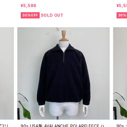
ニア 紺 ネイビー フリーストップス 90年代 ビ
90年
¥5,586
¥5,5
ンテージ 25122205
SOLD OUT
30%OFF
30%
プフリ
90s USA製 AVALANCHE POLARFLEECE ハ
90s