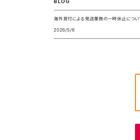
BLOG
IT・テック・サイエンスTシャツ
W29
W28
その他アウター
W27
セーター
ショートパンツ
テーラードジャケット
フリーストップス
ワークパンツ・ペインターパンツ
ブランケット
70年代
メンズXS、レディースM
海外買付による発送業務の一時休止につい
キャラTシャツ
W30
W29
ヘビーアウター
W28
カーディガン
2026/5/6
～W24
アウトドアジャケット
長袖シャツ
チノパンツ
80年代
メンズS、レディースL
その他Tシャツ
W31
W30
ライトアウター
W29
長袖Tシャツ/カットソー
W25
ボタンダウンシャツ
～W24
レザージャケット
半袖シャツ
ミリタリーパンツ
90年代
メンズM、レディースXL
W32
W31
W30
長袖シャツ
W26
ネルシャツ
W25
ベースボールシャツ
～W24
ミリタリージャケット
ゲームシャツ
カーゴパンツ
00年代
メンズL、レディース2XL
W33
W32
W31
五分袖・七分袖シャツ
W27
ワークシャツ
W26
アロハシャツ
W25
～W24
ダウンジャケット
タンクトップ
コーデュロイパンツ
メンズXL、レディース3XL~
W34
W33
W32
半袖シャツ
W28
ウエスタンシャツ
W27
キューバシャツ
W26
W25
～W24
ジャージ・トラックジャケット
ベスト
その他パンツ
W35
W34
W33
その他半袖トップス
W29
ドレスシャツ
W28
ボウリングシャツ
W27
W26
W25
～W24
その他アウター
ショートパンツ
W36
W35
W34
ポロシャツ
W30
その他長袖シャツ
W29