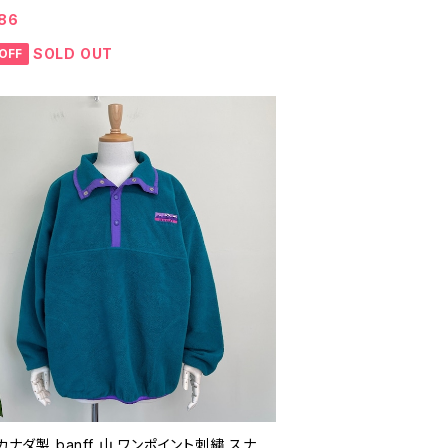
代 ビンテージ アウトドア M 25122204
86
SOLD OUT
OFF
 カナダ製 banff 山 ワンポイント刺繍 スナ