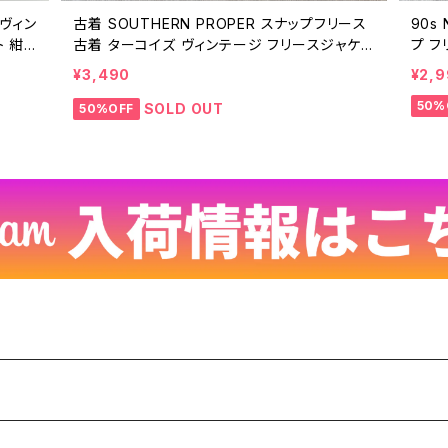
 ヴィン
古着 SOUTHERN PROPER スナップフリース
90s
ト 紺
古着 ターコイズ ヴィンテージ フリースジャケッ
プ フ
ジ プル
ト トップス ビンテージ プルオーバー メンズ L
リース
¥3,490
¥2,
25021711
ネイビ
50%
SOLD OUT
50%OFF