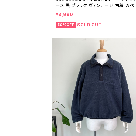
ース 黒 ブラック ヴィンテージ 古着 カベ
フリーストップス ポーラテック アウトドア 
¥3,990
00年代 2000s 2000年代 ビンテージ M 
21606
SOLD OUT
50%OFF