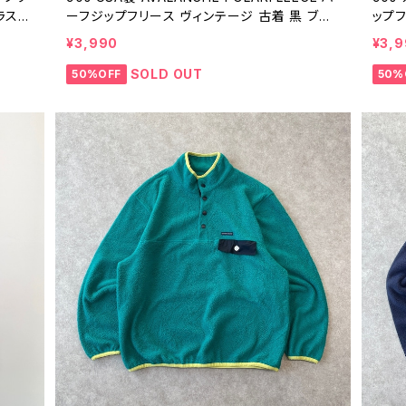
ラス
ーフジップフリース ヴィンテージ 古着 黒 ブラ
ップフ
Y2K
ック トップス アウトドア ポーラフリース 90年
ース 
¥3,990
¥3,
251
代 ビンテージ 無地 25121605
XL 2
SOLD OUT
50%OFF
50%