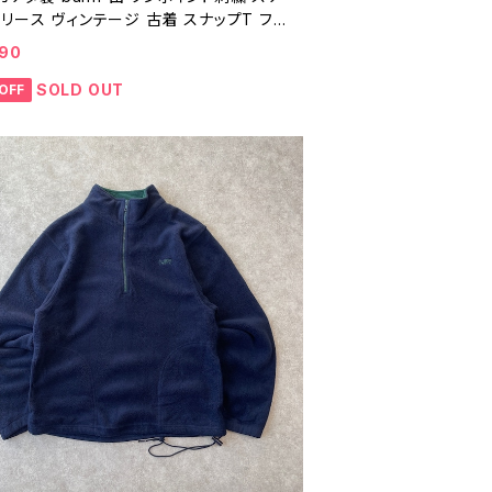
リース ヴィンテージ 古着 スナップT フリ
ターコイズ アウトドア 90年代 ビンテージ
990
5121604
SOLD OUT
OFF