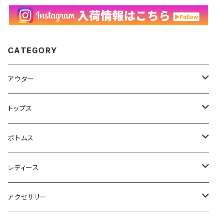
CATEGORY
アウター
ハンティングジャケット
トップス
フリースジャケット
Tシャツ
ボトムス
アニマルTシャツ
スイングトップ
長袖Tシャツ
スラックス
レディース
アートTシャツ
～W24
ブルゾン
ポロシャツ・ラガーシャツ
フレアパンツ
アウター
アクセサリー