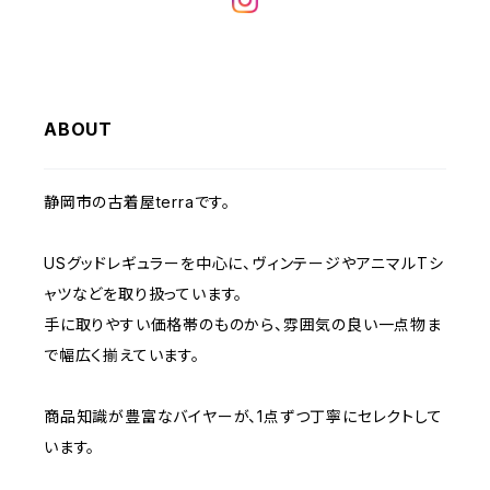
W32
W31
W30
W29
W28
W35
W34
W33
W32
W31
W30
W29
W36
W35
ABOUT
W34
W33
W32
W31
W30
W37～
W36
W35
W34
W33
静岡市の古着屋terraです。
W32
W31
W37～
W36
W35
W34
USグッドレギュラーを中心に、ヴィンテージやアニマルTシ
W33
W32
ャツなどを取り扱っています。
W37～
W36
W35
手に取りやすい価格帯のものから、雰囲気の良い一点物ま
W34
W33
で幅広く揃えています。
W37～
W36
W35
W34
商品知識が豊富なバイヤーが、1点ずつ丁寧にセレクトして
います。
W37～
W36
W35