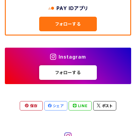
W33
W32
PAY IDアプリ
W31
五分袖・七分袖シャツ
W27
ワークシャツ
W26
アロハシャツ
W25
～W24
ダウンジャケット
タンクトップ
コーデュロイパンツ
メンズXL、レディース3XL~
W34
フォローする
W33
W32
半袖シャツ
W28
ウエスタンシャツ
W27
キューバシャツ
W26
W25
～W24
ジャージ・トラックジャケット
ベスト
その他パンツ
W35
W34
W33
その他半袖トップス
W29
ドレスシャツ
W28
ボウリングシャツ
W27
W26
W25
～W24
その他アウター
ショートパンツ
Instagram
W36
W35
W34
ポロシャツ
W30
その他長袖シャツ
W29
ワークシャツ
W28
W27
W26
W25
フォローする
～W24
コート
オーバーオール
W37～
W36
W35
チュニック
W31
W30
その他半袖シャツ
W29
W28
W27
W26
W25
ヘビーアウター
W37～
W36
キャミソール
W32
W31
W30
W29
W28
W27
保存
シェア
LINE
ポスト
W26
ライトアウター
W37～
ベスト
W33
W32
W31
W30
W29
W28
W27
W34
W33