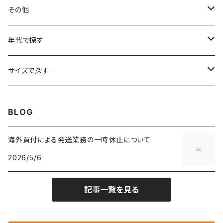
フラワーTシャツ
W25
～W24
パッチワークジャケット
カバーオール
スウェット
デニム・ジーンズ
トップス
ブレスレット
その他
リンガーTシャツ
W26
W25
ゴブランジャケット
～W24
スウェット
ワークジャケット
パーカー
スウェットパンツ
ボトムス
リング
バッグ
年代で探す
車・バイクTシャツ
W27
W26
フリースジャケット
W25
パーカー
スカート
ショルダーバッグ
ナイロンジャケット
セーター
ナイロンパンツ
ワンピース
ネックレス
マフラー
50年代
サイズで探す
バンド・ミュージックTシャツ
W28
W27
コート
W26
フリーストップス
パンツ
スタジャン
カーディガン
ジャージ・トラックパンツ
バッグ
帽子
60年代
~メンズXXS、~レディースS
BLOG
IT・テック・サイエンスTシャツ
W29
W28
その他アウター
W27
セーター
ショートパンツ
テーラードジャケット
フリーストップス
ワークパンツ・ペインターパンツ
ブランケット
70年代
メンズXS、レディースM
海外買付による発送業務の一時休止について
キャラTシャツ
W30
W29
ヘビーアウター
W28
カーディガン
2026/5/6
～W24
アウトドアジャケット
長袖シャツ
チノパンツ
80年代
メンズS、レディースL
その他Tシャツ
W31
W30
ライトアウター
W29
長袖Tシャツ/カットソー
W25
記事一覧を見る
ボタンダウンシャツ
～W24
レザージャケット
半袖シャツ
ミリタリーパンツ
90年代
メンズM、レディースXL
W32
W31
W30
長袖シャツ
W26
ネルシャツ
W25
ベースボールシャツ
～W24
ミリタリージャケット
ゲームシャツ
カーゴパンツ
00年代
メンズL、レディース2XL