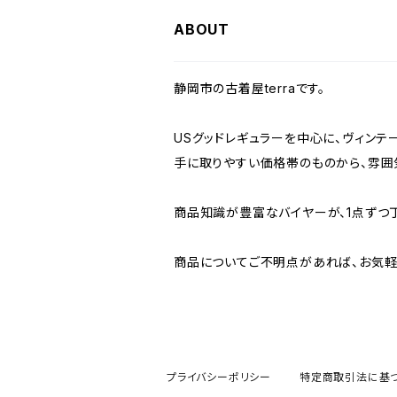
W36
W35
W34
W33
W32
W31
W30
ABOUT
W37～
W36
W35
W34
W33
W32
W31
静岡市の古着屋terraです。
W37～
W36
W35
W34
W33
W32
USグッドレギュラーを中心に、ヴィンテ
手に取りやすい価格帯のものから、雰囲
W37～
W36
W35
W34
W33
商品知識が豊富なバイヤーが、1点ずつ
W37～
W36
W35
W34
商品についてご不明点があれば、お気軽
W37～
W36
W35
W37～
W36
プライバシーポリシー
特定商取引法に基
W37～