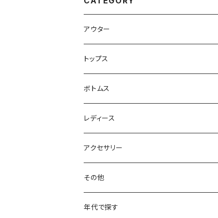
CATEGORY
アウター
ハンティングジャケット
トップス
フリースジャケット
Tシャツ
ボトムス
アニマルTシャツ
スイングトップ
長袖Tシャツ
スラックス
レディース
アートTシャツ
～W24
ブルゾン
ポロシャツ・ラガーシャツ
フレアパンツ
アウター
アクセサリー
フラワーTシャツ
W25
～W24
パッチワークジャケット
カバーオール
スウェット
デニム・ジーンズ
トップス
ブレスレット
その他
リンガーTシャツ
W26
W25
ゴブランジャケット
～W24
スウェット
ワークジャケット
パーカー
スウェットパンツ
ボトムス
リング
バッグ
年代で探す