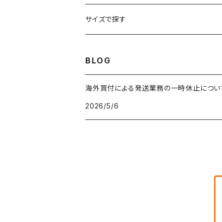
車・バイクTシャツ
W27
W26
フリースジャケット
W25
パーカー
スカート
ショルダーバッグ
ナイロンジャケット
セーター
ナイロンパンツ
ワンピース
ネックレス
マフラー
50年代
サイズで探す
バンド・ミュージックTシャツ
W28
W27
コート
W26
フリーストップス
パンツ
スタジャン
カーディガン
ジャージ・トラックパンツ
バッグ
帽子
60年代
~メンズXXS、~レディースS
BLOG
IT・テック・サイエンスTシャツ
W29
W28
その他アウター
W27
セーター
ショートパンツ
テーラードジャケット
フリーストップス
ワークパンツ・ペインターパンツ
ブランケット
70年代
メンズXS、レディースM
海外買付による発送業務の一時休止につい
キャラTシャツ
W30
W29
ヘビーアウター
W28
カーディガン
2026/5/6
～W24
アウトドアジャケット
長袖シャツ
チノパンツ
80年代
メンズS、レディースL
その他Tシャツ
W31
W30
ライトアウター
W29
長袖Tシャツ/カットソー
W25
ボタンダウンシャツ
～W24
レザージャケット
半袖シャツ
ミリタリーパンツ
90年代
メンズM、レディースXL
W32
W31
W30
長袖シャツ
W26
ネルシャツ
W25
ベースボールシャツ
～W24
ミリタリージャケット
ゲームシャツ
カーゴパンツ
00年代
メンズL、レディース2XL
W33
W32
W31
五分袖・七分袖シャツ
W27
ワークシャツ
W26
アロハシャツ
W25
～W24
ダウンジャケット
タンクトップ
コーデュロイパンツ
メンズXL、レディース3XL~
W34
W33
W32
半袖シャツ
W28