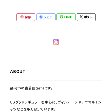
W28
W27
W26
W25
ヘビーアウター
W37～
W36
キャミソール
W32
W31
W30
W29
W28
W27
保存
シェア
LINE
ポスト
W26
ライトアウター
W37～
ベスト
W33
W32
W31
W30
W29
W28
W27
W34
W33
W32
W31
W30
W29
W28
W35
W34
W33
W32
W31
W30
W29
W36
W35
ABOUT
W34
W33
W32
W31
W30
W37～
W36
W35
W34
W33
静岡市の古着屋terraです。
W32
W31
W37～
W36
W35
W34
USグッドレギュラーを中心に、ヴィンテージやアニマルTシ
W33
W32
ャツなどを取り扱っています。