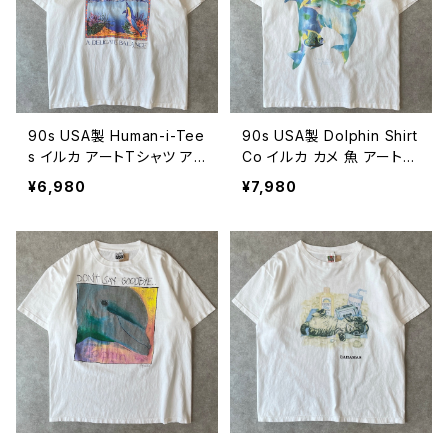
90s USA製 Human-i-Tee
90s USA製 Dolphin Shirt
s イルカ アートTシャツ ア
Co イルカ カメ 魚 アートT
ニマル ヴィンテージ シング
シャツ アニマル ヴィンテー
¥6,980
¥7,980
ルステッチ 動物 絶滅危惧
ジ シングルステッチ 亀 動
種 古着 白 90年代 ビンテ
物 古着 90年代 ビンテージ
ージ XL 26080612
白 ホワイト L 26080611