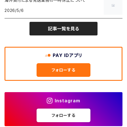
海外買付による発送業務の一時休止について
キャラTシャツ
W30
W29
ヘビーアウター
W28
カーディガン
2026/5/6
～W24
アウトドアジャケット
長袖シャツ
チノパンツ
80年代
メンズS、レディースL
その他Tシャツ
W31
W30
ライトアウター
W29
長袖Tシャツ/カットソー
W25
記事一覧を見る
ボタンダウンシャツ
～W24
レザージャケット
半袖シャツ
ミリタリーパンツ
90年代
メンズM、レディースXL
W32
W31
W30
長袖シャツ
W26
ネルシャツ
W25
ベースボールシャツ
～W24
ミリタリージャケット
ゲームシャツ
カーゴパンツ
00年代
メンズL、レディース2XL
W33
W32
PAY IDアプリ
W31
五分袖・七分袖シャツ
W27
ワークシャツ
W26
アロハシャツ
W25
～W24
ダウンジャケット
タンクトップ
コーデュロイパンツ
メンズXL、レディース3XL~
W34
フォローする
W33
W32
半袖シャツ
W28
ウエスタンシャツ
W27
キューバシャツ
W26
W25
～W24
ジャージ・トラックジャケット
ベスト
その他パンツ
W35
W34
W33
その他半袖トップス
W29
ドレスシャツ
W28
ボウリングシャツ
W27
W26
W25
～W24
その他アウター
ショートパンツ
Instagram
W36
W35
W34
ポロシャツ
W30
その他長袖シャツ
W29
ワークシャツ
W28
W27
W26
W25
フォローする
～W24
コート
オーバーオール
W37～
W36
W35
チュニック
W31
W30
その他半袖シャツ
W29