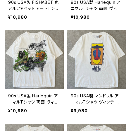
90s USA製 FISHABET 魚
90s USA製 Harlequin ア
アルファベット アートTシャ
ニマルTシャツ 両面 ヴィン
ツ ヴィンテージ シングルス
テージ アート シングルステ
¥10,980
¥10,980
テッチ 古着 アニマル 動物
ッチ シマウマ ゴリラ サイ
白 90年代 ビンテージ XL
キリン ゾウ ミーアキャット
26080706
動物 古着 グレー 90年代
ビンテージ L 26080705
90s USA製 Harlequin ア
90s USA製 マンドリル ア
ニマルTシャツ 両面 ヴィン
ニマルTシャツ ヴィンテー
テージ シングルステッチ シ
ジ 古着 動物 アート 白 90
¥10,980
¥6,980
マウマ ゴリラ イグアナ オコ
年代 ビンテージ XL 2608
ジョ 動物 アート 古着 白 9
0703
0年代 ビンテージ L 2608