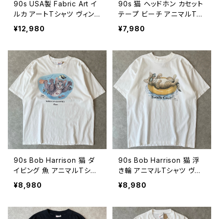
90s USA製 Fabric Art イ
90s 猫 ヘッドホン カセット
ルカ アートTシャツ ヴィン
テープ ビーチ アニマルTシ
テージ アニマル 動物 絶滅
ャツ ヴィンテージ 動物 ネ
¥12,980
¥7,980
危惧種 Don't Say Goodb
コ ねこ 古着 砂浜 90年代
ye Dolphin シングルステッ
白 ホワイト ビンテージ XL
チ B.Michele 古着 90年
26080609
代 ビンテージ XL 260806
10
90s Bob Harrison 猫 ダ
90s Bob Harrison 猫 浮
イビング 魚 アニマルTシャ
き輪 アニマルTシャツ ヴィ
ツ ヴィンテージ 動物 ネコ
ンテージ 動物 ネコ ねこ ボ
¥8,980
¥8,980
ねこ ボブハリソン 海 古着
ブハリソン 夏 プール 海 古
白 ホワイト WINDOW SH
着 白 ホワイト 90年代 ビン
OPPER 90年代 ビンテー
テージ Totally Cool! XL 2