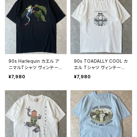
ジ XL 26080608
6080607
90s Harlequin カエル ア
90s TOADALLY COOL カ
ニマルTシャツ ヴィンテー
エル Tシャツ ヴィンテージ
ジ 蛙 動物 アマガエル 黒
アニマル 蛙 動物 サングラ
¥7,980
¥7,980
ブラック シングルステッチ
ス ヒキガエル シングルステ
古着 90年代 ビンテージ M
ッチ 古着 白 ホワイト 90年
26080606
代 ビンテージ L 2608060
5