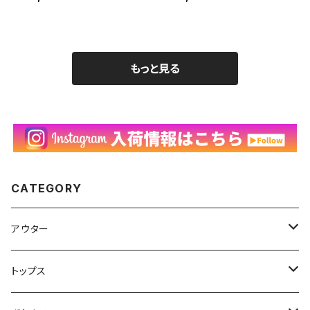
種 B.Michele 動物 ヴィン
動物 ネコ ねこ Keiko Oku
テージ 古着 白 ホワイト 9
bo 古着 白 ホワイト 90年
0年代 ビンテージ XL 260
代 ビンテージ 26080601
80602
もっと見る
CATEGORY
アウター
ハンティングジャケット
トップス