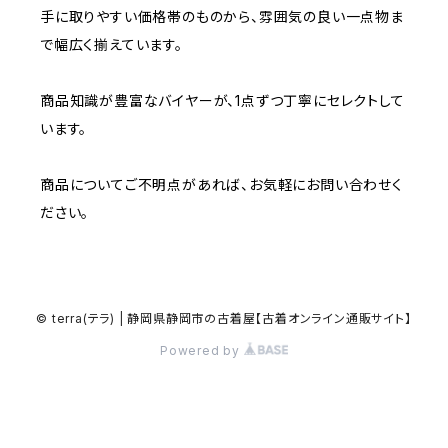
W37～
W36
W35
手に取りやすい価格帯のものから、雰囲気の良い一点物ま
W34
W33
で幅広く揃えています。
W37～
W36
W35
W34
商品知識が豊富なバイヤーが、1点ずつ丁寧にセレクトして
います。
W37～
W36
W35
商品についてご不明点があれば、お気軽にお問い合わせく
W37～
W36
ださい。
W37～
© terra(テラ) | 静岡県静岡市の古着屋【古着オンライン通販サイト】
Powered by