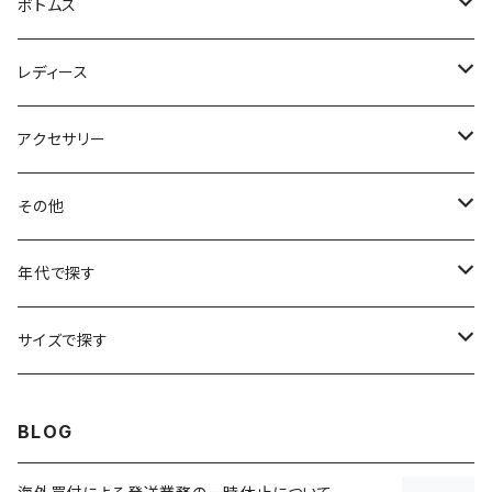
フリースジャケット
Tシャツ
ボトムス
アニマルTシャツ
スイングトップ
長袖Tシャツ
スラックス
レディース
アートTシャツ
～W24
ブルゾン
ポロシャツ・ラガーシャツ
フレアパンツ
アウター
アクセサリー
フラワーTシャツ
W25
～W24
パッチワークジャケット
カバーオール
スウェット
デニム・ジーンズ
トップス
ブレスレット
その他
リンガーTシャツ
W26
W25
ゴブランジャケット
～W24
スウェット
ワークジャケット
パーカー
スウェットパンツ
ボトムス
リング
バッグ
年代で探す
車・バイクTシャツ
W27
W26
フリースジャケット
W25
パーカー
スカート
ショルダーバッグ
ナイロンジャケット
セーター
ナイロンパンツ
ワンピース
ネックレス
マフラー
50年代
サイズで探す
バンド・ミュージックTシャツ
W28
W27
コート
W26
フリーストップス
パンツ
スタジャン
カーディガン
ジャージ・トラックパンツ
バッグ
帽子
60年代
~メンズXXS、~レディースS
BLOG
IT・テック・サイエンスTシャツ
W29
W28
その他アウター
W27
セーター
ショートパンツ
テーラードジャケット
フリーストップス
ワークパンツ・ペインターパンツ
ブランケット
70年代
メンズXS、レディースM