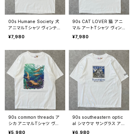
00s Humane Society 犬
90s CAT LOVER 猫 アニ
アニマルTシャツ ヴィンテー
マル アートTシャツ ヴィン
ジ 古着 動物 イヌ アート
テージ 古着 ネコ ねこ 動物
¥7,980
¥7,980
白 ホワイト 00年代 2000s
白 ホワイト 90年代 ビンテ
2000年代 ビンテージ L 2
ージ L 26080617
6080618
90s common threads ア
90s southeastern optic
シカ アニマルTシャツ ヴィ
al シマウマ サングラス アニ
ンテージ 動物 シングルステ
マルTシャツ 動物 企業 ヴィ
¥5,980
¥6,980