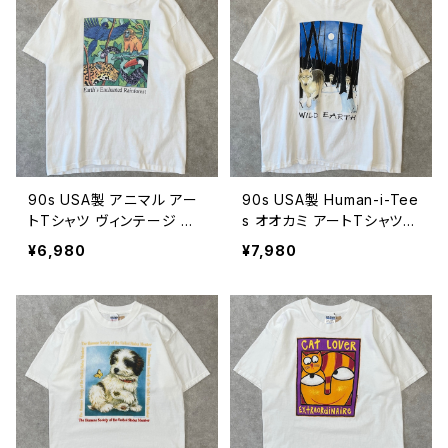
0704
90s USA製 アニマル アー
90s USA製 Human-i-Tee
トTシャツ ヴィンテージ シ
s オオカミ アートTシャツ
ングルステッチ 動物 インコ
アニマル ウルフ 狼 ヴィンテ
¥6,980
¥7,980
鳥 ジャガー 猿 オニオオハ
ージ 動物 シングルステッチ
シ ヘビ 古着 白 90年代 ビ
WILD EARTH 古着 白 90
ンテージ L 26080702
年代 ビンテージ XL 2608
0701