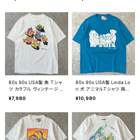
ッチ 古着 海 アート 白 ホワ
ンテージ 古着 白 ホワイト
イト 90年代 ビンテージ XL
90年代 ビンテージ XL 26
26080616
080615
80s 90s USA製 魚 Tシャ
80s 90s USA製 Linda Lo
ツ カラフル ヴィンテージ ア
ri 犬 アニマルTシャツ 両面
ート 古着 シングルステッチ
イヌ ヴィンテージ シングル
¥7,980
¥10,980
蛍光 ネオンカラー アニマル
ステッチ 古着 ターコイズ
白 ホワイト 80年代 90年
動物 80年代 90年代 ビン
代 ビンテージ XL 260806
テージ XL 26080613
14