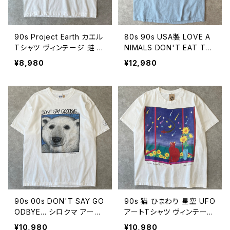
90s Project Earth カエル
80s 90s USA製 LOVE A
Tシャツ ヴィンテージ 蛙 ア
NIMALS DON'T EAT THE
ニマル 動物 古着 DIVERSI
M メッセージTシャツ アニ
¥8,980
¥12,980
TY 白 ホワイト 90年代 ビ
マル アート ヴィンテージ シ
ンテージ L 26080604
ングルステッチ 動物愛護 ヴ
ィーガン ビーガン 古着 水
色 ライトブルー 80年代 90
年代 ビンテージ L 26080
603
90s 00s DON'T SAY GO
90s 猫 ひまわり 星空 UFO
ODBYE... シロクマ アート
アートTシャツ ヴィンテージ
Tシャツ アニマル 絶滅危惧
シングルステッチ アニマル
¥10,980
¥10,980