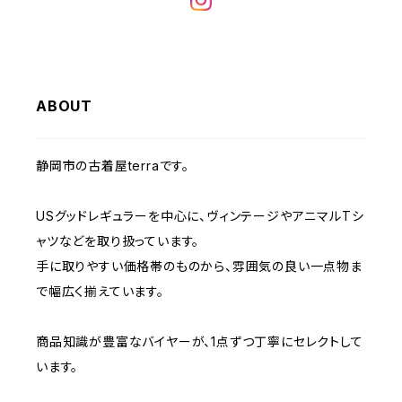
W32
W31
W30
W29
W28
W35
W34
W33
W32
W31
W30
W29
W36
W35
ABOUT
W34
W33
W32
W31
W30
W37～
W36
W35
W34
W33
静岡市の古着屋terraです。
W32
W31
W37～
W36
W35
W34
USグッドレギュラーを中心に、ヴィンテージやアニマルTシ
W33
W32
ャツなどを取り扱っています。
W37～
W36
W35
手に取りやすい価格帯のものから、雰囲気の良い一点物ま
W34
W33
で幅広く揃えています。
W37～
W36
W35
W34
商品知識が豊富なバイヤーが、1点ずつ丁寧にセレクトして
います。
W37～
W36
W35