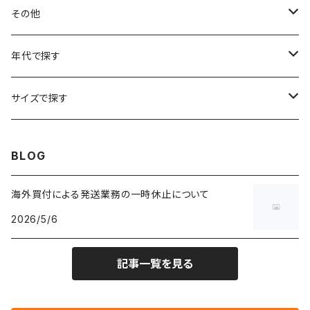
フラワーTシャツ
W25
～W24
パッチワークジャケット
カバーオール
スウェット
デニム・ジーンズ
トップス
ブレスレット
その他
リンガーTシャツ
W26
W25
ゴブランジャケット
～W24
スウェット
ワークジャケット
パーカー
スウェットパンツ
ボトムス
リング
バッグ
年代で探す
車・バイクTシャツ
W27
W26
フリースジャケット
W25
パーカー
スカート
ショルダーバッグ
ナイロンジャケット
セーター
ナイロンパンツ
ワンピース
ネックレス
マフラー
50年代
サイズで探す
バンド・ミュージックTシャツ
W28
W27
コート
W26
フリーストップス
パンツ
スタジャン
カーディガン
ジャージ・トラックパンツ
バッグ
帽子
60年代
~メンズXXS、~レディースS
BLOG
IT・テック・サイエンスTシャツ
W29
W28
その他アウター
W27
セーター
ショートパンツ
テーラードジャケット
フリーストップス
ワークパンツ・ペインターパンツ
ブランケット
70年代
メンズXS、レディースM
海外買付による発送業務の一時休止について
キャラTシャツ
W30
W29
ヘビーアウター
W28
カーディガン
2026/5/6
～W24
アウトドアジャケット
長袖シャツ
チノパンツ
80年代
メンズS、レディースL
その他Tシャツ
W31
W30
ライトアウター
W29
長袖Tシャツ/カットソー
W25
記事一覧を見る
ボタンダウンシャツ
～W24
レザージャケット
半袖シャツ
ミリタリーパンツ
90年代
メンズM、レディースXL
W32
W31
W30
長袖シャツ
W26
ネルシャツ
W25
ベースボールシャツ
～W24
ミリタリージャケット
ゲームシャツ
カーゴパンツ
00年代
メンズL、レディース2XL