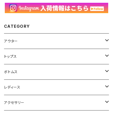
CATEGORY
アウター
ハンティングジャケット
トップス
フリースジャケット
Tシャツ
ボトムス
アニマルTシャツ
スイングトップ
長袖Tシャツ
スラックス
レディース
アートTシャツ
～W24
ブルゾン
ポロシャツ・ラガーシャツ
フレアパンツ
アウター
アクセサリー