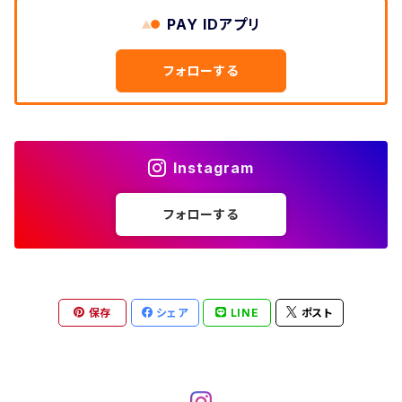
W33
W32
PAY IDアプリ
W31
五分袖・七分袖シャツ
W27
ワークシャツ
W26
アロハシャツ
W25
～W24
ダウンジャケット
タンクトップ
コーデュロイパンツ
メンズXL、レディース3XL~
W34
フォローする
W33
W32
半袖シャツ
W28
ウエスタンシャツ
W27
キューバシャツ
W26
W25
～W24
ジャージ・トラックジャケット
ベスト
その他パンツ
W35
W34
W33
その他半袖トップス
W29
ドレスシャツ
W28
ボウリングシャツ
W27
W26
W25
～W24
その他アウター
ショートパンツ
Instagram
W36
W35
W34
ポロシャツ
W30
その他長袖シャツ
W29
ワークシャツ
W28
W27
W26
W25
フォローする
～W24
コート
オーバーオール
W37～
W36
W35
チュニック
W31
W30
その他半袖シャツ
W29
W28
W27
W26
W25
ヘビーアウター
W37～
W36
キャミソール
W32
W31
W30
W29
W28
W27
保存
シェア
LINE
ポスト
W26
ライトアウター
W37～
ベスト
W33
W32
W31
W30
W29
W28
W27
W34
W33