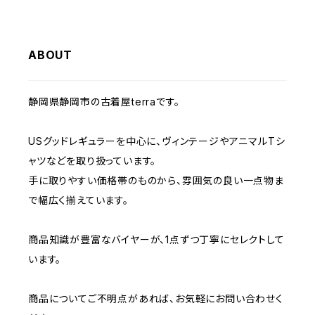
W35
W34
W33
W32
W31
W30
W29
W36
W35
ABOUT
W34
W33
W32
W31
W30
W37～
W36
W35
W34
W33
静岡県静岡市の古着屋terraです。
W32
W31
W37～
W36
W35
W34
USグッドレギュラーを中心に、ヴィンテージやアニマルTシ
W33
W32
ャツなどを取り扱っています。
W37～
W36
W35
手に取りやすい価格帯のものから、雰囲気の良い一点物ま
W34
W33
で幅広く揃えています。
W37～
W36
W35
W34
商品知識が豊富なバイヤーが、1点ずつ丁寧にセレクトして
います。
W37～
W36
W35
商品についてご不明点があれば、お気軽にお問い合わせく
W37～
W36