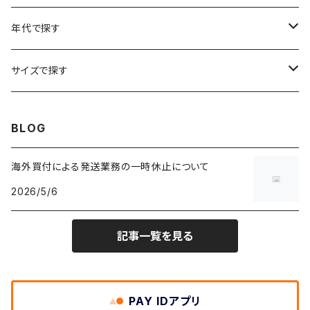
リンガーTシャツ
W26
W25
ゴブランジャケット
～W24
スウェット
ワークジャケット
パーカー
スウェットパンツ
ボトムス
リング
バッグ
年代で探す
車・バイクTシャツ
W27
W26
フリースジャケット
W25
パーカー
スカート
ショルダーバッグ
ナイロンジャケット
セーター
ナイロンパンツ
ワンピース
ネックレス
マフラー
50年代
サイズで探す
バンド・ミュージックTシャツ
W28
W27
コート
W26
フリーストップス
パンツ
スタジャン
カーディガン
ジャージ・トラックパンツ
バッグ
帽子
60年代
~メンズXXS、~レディースS
BLOG
IT・テック・サイエンスTシャツ
W29
W28
その他アウター
W27
セーター
ショートパンツ
テーラードジャケット
フリーストップス
ワークパンツ・ペインターパンツ
ブランケット
70年代
メンズXS、レディースM
海外買付による発送業務の一時休止について
キャラTシャツ
W30
W29
ヘビーアウター
W28
カーディガン
2026/5/6
～W24
アウトドアジャケット
長袖シャツ
チノパンツ
80年代
メンズS、レディースL
その他Tシャツ
W31
W30
ライトアウター
W29
長袖Tシャツ/カットソー
W25
記事一覧を見る
ボタンダウンシャツ
～W24
レザージャケット
半袖シャツ
ミリタリーパンツ
90年代
メンズM、レディースXL
W32
W31
W30
長袖シャツ
W26
ネルシャツ
W25
ベースボールシャツ
～W24
ミリタリージャケット
ゲームシャツ
カーゴパンツ
00年代
メンズL、レディース2XL
W33
W32
PAY IDアプリ
W31
五分袖・七分袖シャツ