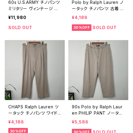
60s U.S.ARMY チノパンツ
Polo by Ralph Lauren ノ
ミリタリー ヴィンテージ 古
ータック チノパンツ 古着 ヴ
着 米軍実物 60年代 コット
ィンテージ ポロチノ ラルフ
¥11,980
¥4,186
ン カーキ アーミーチノ ビン
ローレン ビンテージ 00s Y
テージ W33 26040405
2K 00年代 2000s 2000
SOLD OUT
SOLD OUT
30%OFF
年代 ポロラルフローレン ポ
ロバイラルフローレン W35
25102004
CHAPS Ralph Lauren ツ
90s Polo by Ralph Laur
ータック チノパンツ ワイド
en PHILIP PANT ノータッ
古着 ヴィンテージ チャップ
ク チノパンツ ワイド 古着
¥4,186
¥5,586
ス ラルフローレン 00s Y2
ヴィンテージ ポロチノ フィ
30%OFF
K 00年代 2000s 2000年
リップパンツ ラルフローレン
SOLD OUT
30%OFF