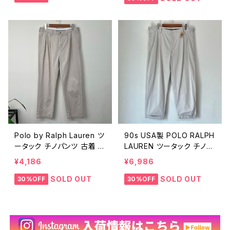
代 ビンテージ W37 25102
90年代 メキシコ製 ポロラ
003
ルフローレン ポロバイラル
フローレン W35 2510200
2
Polo by Ralph Lauren ツ
90s USA製 POLO RALPH
ータック チノパンツ 古着 ヴ
LAUREN ツータック チノパ
ィンテージ ポロチノ ラルフ
ンツ ヴィンテージ 古着 ポ
¥4,186
¥6,986
ローレン ビンテージ 00s Y
ロチノ チノパン ポロラルフ
2K 00年代 2000s 2000
ローレン 90年代 ビンテー
SOLD OUT
SOLD OUT
30%OFF
30%OFF
年代 ポロラルフローレン ポ
ジ W42 ビッグサイズ 250
ロバイラルフローレン W35
82417
25102001