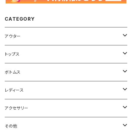
CATEGORY
アウター
ハンティングジャケット
トップス
フリースジャケット
Tシャツ
ボトムス
アニマルTシャツ
スイングトップ
長袖Tシャツ
スラックス
レディース
アートTシャツ
～W24
ブルゾン
ポロシャツ・ラガーシャツ
フレアパンツ
アウター
アクセサリー
フラワーTシャツ
W25
～W24
パッチワークジャケット
カバーオール
スウェット
デニム・ジーンズ
トップス
ブレスレット
その他