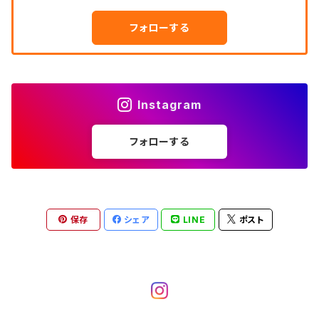
W27
ワークシャツ
W26
アロハシャツ
W25
～W24
ダウンジャケット
タンクトップ
コーデュロイパンツ
メンズXL、レディース3XL~
W34
フォローする
W33
W32
半袖シャツ
W28
ウエスタンシャツ
W27
キューバシャツ
W26
W25
～W24
ジャージ・トラックジャケット
ベスト
その他パンツ
W35
W34
W33
その他半袖トップス
W29
ドレスシャツ
W28
ボウリングシャツ
W27
W26
W25
～W24
その他アウター
ショートパンツ
Instagram
W36
W35
W34
ポロシャツ
W30
その他長袖シャツ
W29
ワークシャツ
W28
W27
W26
W25
フォローする
～W24
コート
オーバーオール
W37～
W36
W35
チュニック
W31
W30
その他半袖シャツ
W29
W28
W27
W26
W25
ヘビーアウター
W37～
W36
キャミソール
W32
W31
W30
W29
W28
W27
保存
シェア
LINE
ポスト
W26
ライトアウター
W37～
ベスト
W33
W32
W31
W30
W29
W28
W27
W34
W33
W32
W31
W30
W29
W28