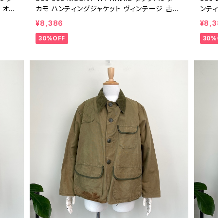
 オレ
カモ ハンティングジャケット ヴィンテージ 古着
ンテ
ア ハン
マウンテンジャケット アウトドア ライトアウター
ジ 古
¥8,386
¥8,
イトア
80年代 90年代 ビンテージ M 26030205
ン 茶
30%OFF
30%
2