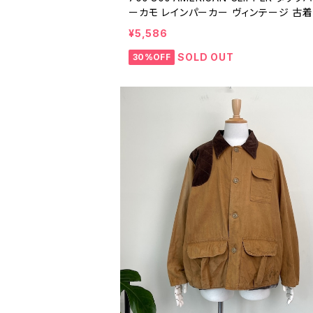
ーカモ レインパーカー ヴィンテージ 古着
ンジ 橙 カッパ レインジャケット アウトド
¥5,586
ティング 70年代 80年代 ビンテージ ラ
ウター S 26031506
SOLD OUT
30%OFF