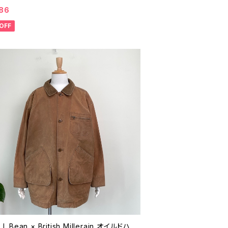
ドア ハンティング 90年代 ビンテージ ラ
86
ウター M 26031601
OFF
L.L.Bean × British Millerain オイルドハ