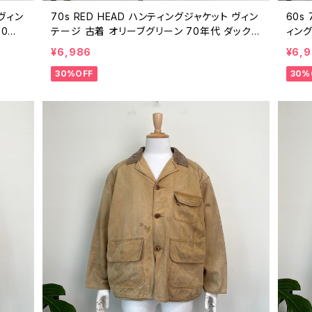
 ヴィン
70s RED HEAD ハンティングジャケット ヴィン
60s
80年
テージ 古着 オリーブグリーン 70年代 ダック
ィング
021
カバーオール ビンテージ L 26021620
ーオー
¥6,986
¥6,
19
30%OFF
30%