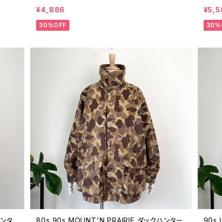
ンテー
ィングジャケット ライトアウター コットン 00年
アウト
¥4,886
¥5,5
代 2000s 2000年代 Y2K ビンテージ L 2603
イトア
30%OFF
30%
1703
ハンタ
80s 90s MOUNT'N PRAIRIE ダックハンター
90s 