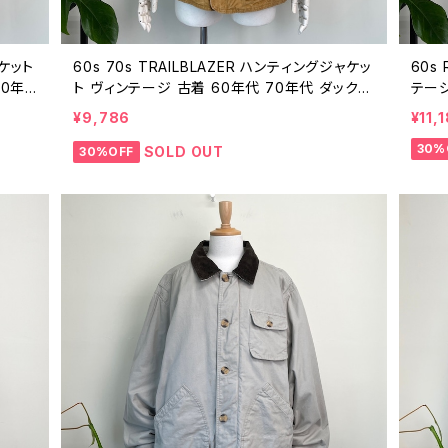
ャケット
60s 70s TRAILBLAZER ハンティングジャケッ
60s
60年
ト ヴィンテージ 古着 60年代 70年代 ダック
テージ
カバーオール ビンテージ 26021614
6021
¥9,786
¥11,
30%
SOLD OUT
30%OFF