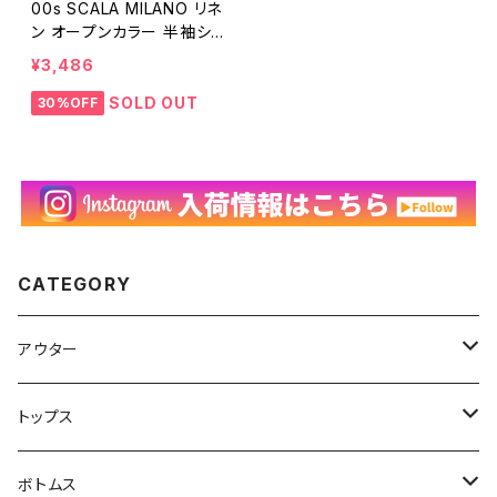
00s SCALA MILANO リネ
ン オープンカラー 半袖シャ
ツ 開襟 キューバシャツ 古
¥3,486
着 ヴィンテージ ライン アイ
ボリー ボックスシャツ コッ
SOLD OUT
30%OFF
トン Y2K 00年代 2000s 2
000年代 ビンテージ メンズ
M 24073101
CATEGORY
アウター
ハンティングジャケット
トップス
フリースジャケット
Tシャツ
ボトムス