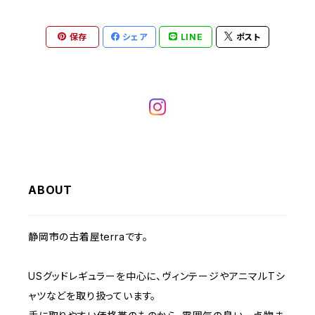
ヘビーアウター
W37～
W36
キャミソール
W32
W31
W30
W29
W28
W27
保存
シェア
LINE
ポスト
W26
ライトアウター
W37～
ベスト
W33
W32
W31
W30
W29
W28
W27
W34
W33
W32
W31
W30
W29
W28
W35
W34
W33
W32
W31
W30
W29
W36
W35
ABOUT
W34
W33
W32
W31
W30
W37～
W36
W35
W34
W33
静岡市の古着屋terraです。
W32
W31
W37～
W36
W35
W34
USグッドレギュラーを中心に、ヴィンテージやアニマルTシ
W33
W32
ャツなどを取り扱っています。
W37～
W36
W35