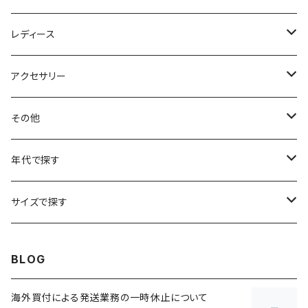
アニマルTシャツ
スイングトップ
長袖Tシャツ
スラックス
レディース
アートTシャツ
～W24
ブルゾン
ポロシャツ・ラガーシャツ
フレアパンツ
アウター
アクセサリー
フラワーTシャツ
W25
～W24
パッチワークジャケット
カバーオール
スウェット
デニム・ジーンズ
トップス
ブレスレット
その他
リンガーTシャツ
W26
W25
ゴブランジャケット
～W24
スウェット
ワークジャケット
パーカー
スウェットパンツ
ボトムス
リング
バッグ
年代で探す
車・バイクTシャツ
W27
W26
フリースジャケット
W25
パーカー
スカート
ショルダーバッグ
ナイロンジャケット
セーター
ナイロンパンツ
ワンピース
ネックレス
マフラー
50年代
サイズで探す
バンド・ミュージックTシャツ
W28
W27
コート
W26
フリーストップス
パンツ
スタジャン
カーディガン
ジャージ・トラックパンツ
バッグ
帽子
60年代
~メンズXXS、~レディースS
BLOG
IT・テック・サイエンスTシャツ
W29
W28
その他アウター
W27
セーター
ショートパンツ
テーラードジャケット
フリーストップス
ワークパンツ・ペインターパンツ
ブランケット
70年代
メンズXS、レディースM
海外買付による発送業務の一時休止について
キャラTシャツ