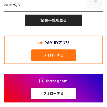
W30
W29
ヘビーアウター
W28
カーディガン
2026/5/6
～W24
アウトドアジャケット
長袖シャツ
チノパンツ
80年代
メンズS、レディースL
その他Tシャツ
W31
W30
ライトアウター
W29
長袖Tシャツ/カットソー
W25
記事一覧を見る
ボタンダウンシャツ
～W24
レザージャケット
半袖シャツ
ミリタリーパンツ
90年代
メンズM、レディースXL
W32
W31
W30
長袖シャツ
W26
ネルシャツ
W25
ベースボールシャツ
～W24
ミリタリージャケット
ゲームシャツ
カーゴパンツ
00年代
メンズL、レディース2XL
W33
W32
PAY IDアプリ
W31
五分袖・七分袖シャツ
W27
ワークシャツ
W26
アロハシャツ
W25
～W24
ダウンジャケット
タンクトップ
コーデュロイパンツ
メンズXL、レディース3XL~
W34
フォローする
W33
W32
半袖シャツ
W28
ウエスタンシャツ
W27
キューバシャツ
W26
W25
～W24
ジャージ・トラックジャケット
ベスト
その他パンツ
W35
W34
W33
その他半袖トップス
W29
ドレスシャツ
W28
ボウリングシャツ
W27
W26
W25
～W24
その他アウター
ショートパンツ
Instagram
W36
W35
W34
ポロシャツ
W30
その他長袖シャツ
W29
ワークシャツ
W28
W27
W26
W25
フォローする
～W24
コート
オーバーオール
W37～
W36
W35
チュニック
W31
W30
その他半袖シャツ
W29
W28
W27
W26
W25