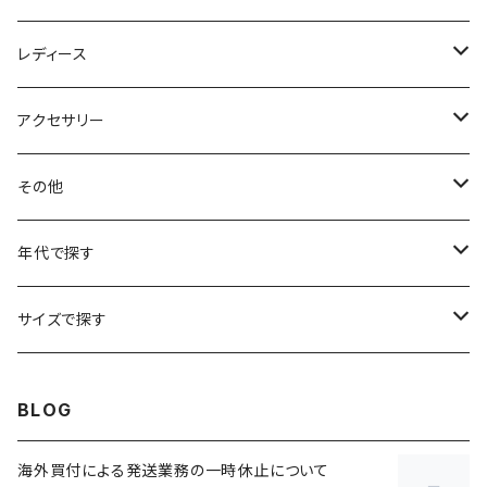
アニマルTシャツ
スイングトップ
長袖Tシャツ
スラックス
レディース
アートTシャツ
～W24
ブルゾン
ポロシャツ・ラガーシャツ
フレアパンツ
アウター
アクセサリー
フラワーTシャツ
W25
～W24
パッチワークジャケット
カバーオール
スウェット
デニム・ジーンズ
トップス
ブレスレット
その他
リンガーTシャツ
W26
W25
ゴブランジャケット
～W24
スウェット
ワークジャケット
パーカー
スウェットパンツ
ボトムス
リング
バッグ
年代で探す
車・バイクTシャツ
W27
W26
フリースジャケット
W25
パーカー
スカート
ショルダーバッグ
ナイロンジャケット
セーター
ナイロンパンツ
ワンピース
ネックレス
マフラー
50年代
サイズで探す
バンド・ミュージックTシャツ
W28
W27
コート
W26
フリーストップス
パンツ
スタジャン
カーディガン
ジャージ・トラックパンツ
バッグ
帽子
60年代
~メンズXXS、~レディースS
BLOG
IT・テック・サイエンスTシャツ
W29
W28
その他アウター
W27
セーター
ショートパンツ
テーラードジャケット
フリーストップス
ワークパンツ・ペインターパンツ
ブランケット
70年代
メンズXS、レディースM
海外買付による発送業務の一時休止について
キャラTシャツ