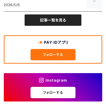
W30
W29
ヘビーアウター
W28
カーディガン
2026/5/6
～W24
アウトドアジャケット
長袖シャツ
チノパンツ
80年代
メンズS、レディースL
その他Tシャツ
W31
W30
ライトアウター
W29
長袖Tシャツ/カットソー
W25
記事一覧を見る
ボタンダウンシャツ
～W24
レザージャケット
半袖シャツ
ミリタリーパンツ
90年代
メンズM、レディースXL
W32
W31
W30
長袖シャツ
W26
ネルシャツ
W25
ベースボールシャツ
～W24
ミリタリージャケット
ゲームシャツ
カーゴパンツ
00年代
メンズL、レディース2XL
W33
W32
PAY IDアプリ
W31
五分袖・七分袖シャツ
W27
ワークシャツ
W26
アロハシャツ
W25
～W24
ダウンジャケット
タンクトップ
コーデュロイパンツ
メンズXL、レディース3XL~
W34
フォローする
W33
W32
半袖シャツ
W28
ウエスタンシャツ
W27
キューバシャツ
W26
W25
～W24
ジャージ・トラックジャケット
ベスト
その他パンツ
W35
W34
W33
その他半袖トップス
W29
ドレスシャツ
W28
ボウリングシャツ
W27
W26
W25
～W24
その他アウター
ショートパンツ
Instagram
W36
W35
W34
ポロシャツ
W30
その他長袖シャツ
W29
ワークシャツ
W28
W27
W26
W25
フォローする
～W24
コート
オーバーオール
W37～
W36
W35
チュニック
W31
W30
その他半袖シャツ
W29
W28
W27
W26
W25