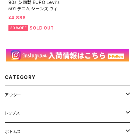
90s 英国製 EURO Levi's
501 デニム ジーンズ ヴィン
テージ 古着 90年代 イギリ
¥4,886
ス製 リーバイス ユーロリー
バイス パンツ W29 25102
SOLD OUT
30%OFF
005
CATEGORY
アウター
ハンティングジャケット
トップス
フリースジャケット
Tシャツ
ボトムス