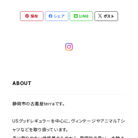
ヘビーアウター
W37～
W36
キャミソール
W32
W31
W30
W29
W28
W27
保存
シェア
LINE
ポスト
W26
ライトアウター
W37～
ベスト
W33
W32
W31
W30
W29
W28
W27
W34
W33
W32
W31
W30
W29
W28
W35
W34
W33
W32
W31
W30
W29
W36
W35
ABOUT
W34
W33
W32
W31
W30
W37～
W36
W35
W34
W33
静岡市の古着屋terraです。
W32
W31
W37～
W36
W35
W34
USグッドレギュラーを中心に、ヴィンテージやアニマルTシ
W33
W32
ャツなどを取り扱っています。
W37～
W36
W35