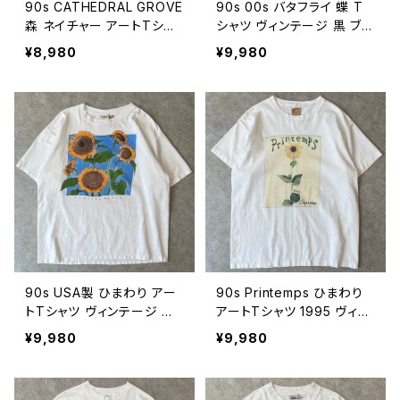
90s CATHEDRAL GROVE
90s 00s バタフライ 蝶 T
森 ネイチャー アートTシャ
シャツ ヴィンテージ 黒 ブラ
ツ ヴィンテージ 古着 自然
ック カラフル ネイチャー ア
¥8,980
¥9,980
山 木 オリーブグリーン カ
ート 古着 90年代 ビンテー
ーキ 90年代 ビンテージ X
ジ XL 26080709
L 26080710
90s USA製 ひまわり アー
90s Printemps ひまわり
トTシャツ ヴィンテージ シ
アートTシャツ 1995 ヴィン
ングルステッチ LOCO T'Z
テージ シングルステッチ フ
¥9,980
¥9,980
Sun Flower フラワー 花
ラワー 花 向日葵 Sun Flo
向日葵 古着 白 90年代 ビ
wer 古着 白 90年代 ビン
ンテージ XL 26080708
テージ 26080707