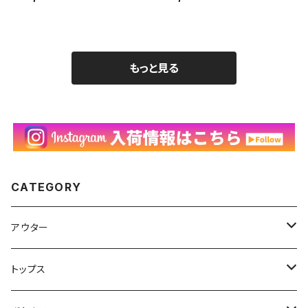
鳥 ジャガー 猿 オニオオハ
ージ 動物 シングルステッチ
シ ヘビ 古着 白 90年代 ビ
WILD EARTH 古着 白 90
ンテージ L 26080702
年代 ビンテージ XL 2608
0701
もっと見る
CATEGORY
アウター
ハンティングジャケット
トップス