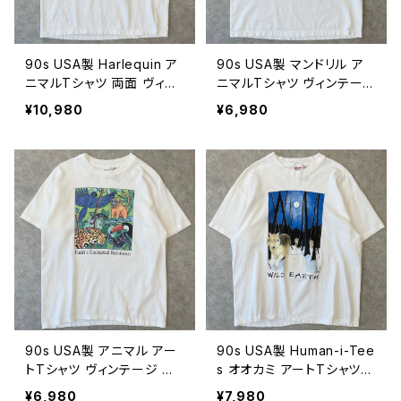
90s USA製 Harlequin ア
90s USA製 マンドリル ア
ニマルTシャツ 両面 ヴィン
ニマルTシャツ ヴィンテー
テージ シングルステッチ シ
ジ 古着 動物 アート 白 90
¥10,980
¥6,980
マウマ ゴリラ イグアナ オコ
年代 ビンテージ XL 2608
ジョ 動物 アート 古着 白 9
0703
0年代 ビンテージ L 2608
0704
90s USA製 アニマル アー
90s USA製 Human-i-Tee
トTシャツ ヴィンテージ シ
s オオカミ アートTシャツ
ングルステッチ 動物 インコ
アニマル ウルフ 狼 ヴィンテ
¥6,980
¥7,980