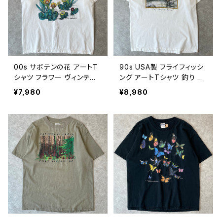
00s サボテンの花 アートT
90s USA製 フライフィッシ
シャツ フラワー ヴィンテー
ング アートTシャツ 釣り ア
ジ 古着 白 00年代 2000s
ウトドア 自然 ネイチャー 山
¥7,980
¥8,980
2000年代 ビンテージ 260
川 ヴィンテージ シングルス
80712
テッチ 古着 白 90年代 ビ
ンテージ XL 26080711