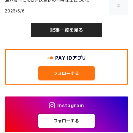
海外買付による発送業務の一時休止について
キャラTシャツ
W30
W29
ヘビーアウター
W28
カーディガン
2026/5/6
～W24
アウトドアジャケット
長袖シャツ
チノパンツ
80年代
メンズS、レディースL
その他Tシャツ
W31
W30
ライトアウター
W29
長袖Tシャツ/カットソー
W25
記事一覧を見る
ボタンダウンシャツ
～W24
レザージャケット
半袖シャツ
ミリタリーパンツ
90年代
メンズM、レディースXL
W32
W31
W30
長袖シャツ
W26
ネルシャツ
W25
ベースボールシャツ
～W24
ミリタリージャケット
ゲームシャツ
カーゴパンツ
00年代
メンズL、レディース2XL
W33
W32
PAY IDアプリ
W31
五分袖・七分袖シャツ
W27
ワークシャツ
W26
アロハシャツ
W25
～W24
ダウンジャケット
タンクトップ
コーデュロイパンツ
メンズXL、レディース3XL~
W34
フォローする
W33
W32
半袖シャツ
W28
ウエスタンシャツ
W27
キューバシャツ
W26
W25
～W24
ジャージ・トラックジャケット
ベスト
その他パンツ
W35
W34
W33
その他半袖トップス
W29
ドレスシャツ
W28
ボウリングシャツ
W27
W26
W25
～W24
その他アウター
ショートパンツ
Instagram
W36
W35
W34
ポロシャツ
W30
その他長袖シャツ
W29
ワークシャツ
W28
W27
W26
W25
フォローする
～W24
コート
オーバーオール
W37～
W36
W35
チュニック
W31
W30
その他半袖シャツ
W29