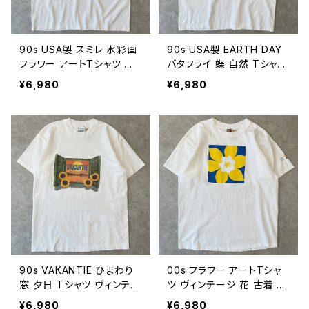
90s USA製 スミレ 水彩画
90s USA製 EARTH DAY
フラワー アートTシャツ 花
バタフライ 蝶 自然 Tシャツ
ヴィンテージ シングルステ
ネイチャー アート アースデ
¥6,980
¥6,980
ッチ すみれ 古着 白 90年
イ ヴィンテージ シングルス
代 ビンテージ XL 260807
テッチ 古着 90年代 白 ビ
18
ンテージ L 26080717
90s VAKANTIE ひまわり
00s フラワー アートTシャ
窓 夕日 Tシャツ ヴィンテー
ツ ヴィンテージ 花 古着 グ
ジ シングルステッチ 花 フラ
ラフィック 白 00年代 200
¥6,980
¥6,980