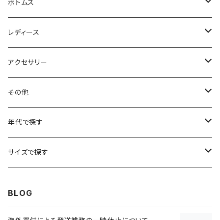
フリースジャケット
Tシャツ
ボトムス
アニマルTシャツ
スイングトップ
長袖Tシャツ
スラックス
レディース
アートTシャツ
～W24
ブルゾン
ポロシャツ・ラガーシャツ
フレアパンツ
アウター
アクセサリー
フラワーTシャツ
W25
～W24
パッチワークジャケット
カバーオール
スウェット
デニム・ジーンズ
トップス
ブレスレット
その他
リンガーTシャツ
W26
W25
ゴブランジャケット
～W24
スウェット
ワークジャケット
パーカー
スウェットパンツ
ボトムス
リング
バッグ
年代で探す
車・バイクTシャツ
W27
W26
フリースジャケット
W25
パーカー
スカート
ショルダーバッグ
ナイロンジャケット
セーター
ナイロンパンツ
ワンピース
ネックレス
マフラー
50年代
サイズで探す
バンド・ミュージックTシャツ
W28
W27
コート
W26
フリーストップス
パンツ
スタジャン
カーディガン
ジャージ・トラックパンツ
バッグ
帽子
60年代
~メンズXXS、~レディースS
BLOG
IT・テック・サイエンスTシャツ
W29
W28
その他アウター
W27
セーター
ショートパンツ
テーラードジャケット
フリーストップス
ワークパンツ・ペインターパンツ
ブランケット
70年代
メンズXS、レディースM