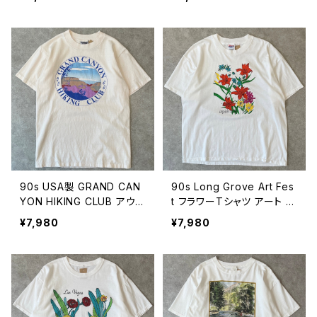
ワー 向日葵 Sun Flower
0s 2000年代 ビンテージ
古着 白 90年代 ビンテージ
XL 26080715
M 26080716
90s USA製 GRAND CAN
90s Long Grove Art Fes
YON HIKING CLUB アウト
t フラワーTシャツ アート ヴ
ドアTシャツ 山 ハイキング
ィンテージ シングルステッ
¥7,980
¥7,980
登山 自然 ネイチャー ヴィ
チ 花 古着 白 90年代 ビン
ンテージ シングルステッチ
テージ XL 26080713
ベージュ 古着 90年代 ビン
テージ M 26080714