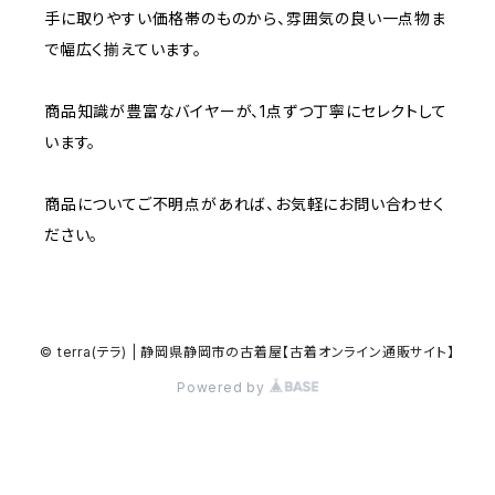
W37～
W36
W35
手に取りやすい価格帯のものから、雰囲気の良い一点物ま
W34
W33
で幅広く揃えています。
W37～
W36
W35
W34
商品知識が豊富なバイヤーが、1点ずつ丁寧にセレクトして
います。
W37～
W36
W35
商品についてご不明点があれば、お気軽にお問い合わせく
W37～
W36
ださい。
W37～
© terra(テラ) | 静岡県静岡市の古着屋【古着オンライン通販サイト】
Powered by