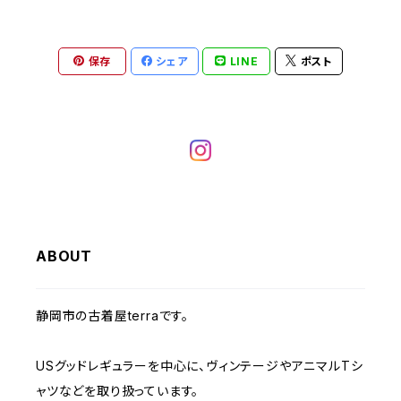
W28
W27
W26
W25
ヘビーアウター
W37～
W36
キャミソール
W32
W31
W30
W29
W28
W27
保存
シェア
LINE
ポスト
W26
ライトアウター
W37～
ベスト
W33
W32
W31
W30
W29
W28
W27
W34
W33
W32
W31
W30
W29
W28
W35
W34
W33
W32
W31
W30
W29
W36
W35
ABOUT
W34
W33
W32
W31
W30
W37～
W36
W35
W34
W33
静岡市の古着屋terraです。
W32
W31
W37～
W36
W35
W34
USグッドレギュラーを中心に、ヴィンテージやアニマルTシ
W33
W32
ャツなどを取り扱っています。