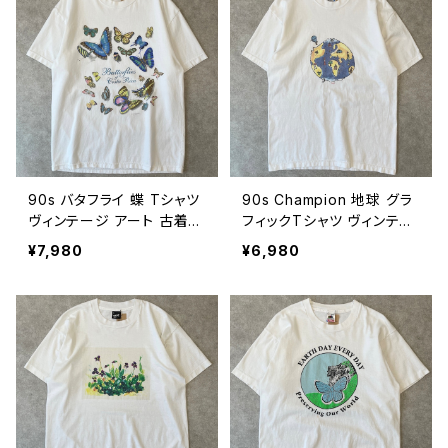
722
90s バタフライ 蝶 Tシャツ
90s Champion 地球 グラ
ヴィンテージ アート 古着
フィックTシャツ ヴィンテー
ネイチャー 白 90年代 ビン
ジ 古着 白 アート 90年代
¥7,980
¥6,980
テージ L 26080720
ビンテージ L 26080719