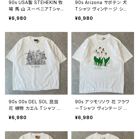
90s USA製 STEHEKIN 牧
90s Arizona サボテン 犬
場 馬 山 スーベニアTシャ
Tシャツ ヴィンテージ シン
ツ ヴィンテージ シングルス
グルステッチ ジョーク イヌ
¥6,980
¥6,980
テッチ ターコイズ 自然 ネイ
アニマル 動物 グラフィック
チャー アウトドア 古着 90
スーベニア 古着 90年代
年代 ビンテージ L 26080
白 ビンテージ L 2608072
724
3
90s 00s DEL SOL 昆虫
90s アツモリソウ 花 フラワ
花 植物 カエル Tシャツ フ
ーTシャツ ヴィンテージ シ
ラワー ボタニカル トンボ バ
ングルステッチ 古着 自然
¥6,980
¥6,980
タフライ 蝶 自然 ネイチャー
ネイチャー ボタニカル 白 9
ヴィンテージ 古着 90年代
0年代 ビンテージ 260807
白 ビンテージ XXL 26080
21