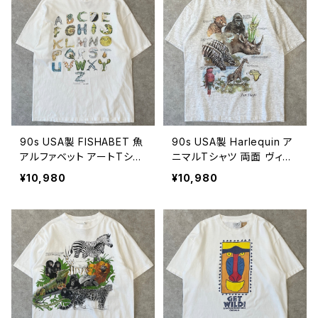
90s USA製 FISHABET 魚
90s USA製 Harlequin ア
アルファベット アートTシャ
ニマルTシャツ 両面 ヴィン
ツ ヴィンテージ シングルス
テージ アート シングルステ
¥10,980
¥10,980
テッチ 古着 アニマル 動物
ッチ シマウマ ゴリラ サイ
白 90年代 ビンテージ XL
キリン ゾウ ミーアキャット
26080706
動物 古着 グレー 90年代
ビンテージ L 26080705