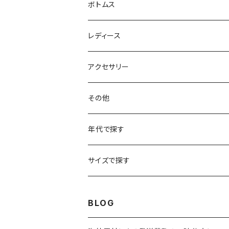
フリースジャケット
Tシャツ
ボトムス
アニマルTシャツ
スイングトップ
長袖Tシャツ
スラックス
レディース
アートTシャツ
～W24
ブルゾン
ポロシャツ・ラガーシャツ
フレアパンツ
アウター
アクセサリー
フラワーTシャツ
W25
～W24
パッチワークジャケット
カバーオール
スウェット
デニム・ジーンズ
トップス
ブレスレット
その他
リンガーTシャツ
W26
W25
ゴブランジャケット
～W24
スウェット
ワークジャケット
パーカー
スウェットパンツ
ボトムス
リング
バッグ
年代で探す
車・バイクTシャツ
W27
W26
フリースジャケット
W25
パーカー
スカート
ショルダーバッグ
ナイロンジャケット
セーター
ナイロンパンツ
ワンピース
ネックレス
マフラー
50年代
サイズで探す
バンド・ミュージックTシャツ
W28
W27
コート
W26
フリーストップス
パンツ
スタジャン
カーディガン
ジャージ・トラックパンツ
バッグ
帽子
60年代
~メンズXXS、~レディースS
BLOG
IT・テック・サイエンスTシャツ
W29
W28
その他アウター
W27
セーター
ショートパンツ
テーラードジャケット
フリーストップス
ワークパンツ・ペインターパンツ
ブランケット
70年代
メンズXS、レディースM