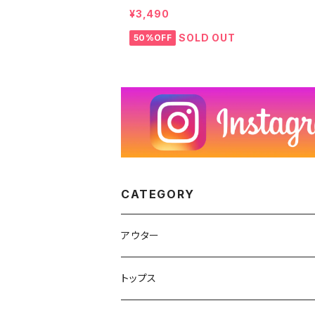
アウトドア 25617 レディース S 2512160
¥3,490
SOLD OUT
50%OFF
CATEGORY
アウター
ハンティングジャケット
トップス