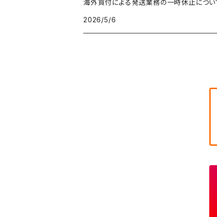
海外買付による発送業務の一時休止につい
キャラTシャツ
W30
W29
ヘビーアウター
W28
カーディガン
2026/5/6
～W24
アウトドアジャケット
長袖シャツ
チノパンツ
80年代
メンズS、レディースL
その他Tシャツ
W31
W30
ライトアウター
W29
長袖Tシャツ/カットソー
W25
ボタンダウンシャツ
～W24
レザージャケット
半袖シャツ
ミリタリーパンツ
90年代
メンズM、レディースXL
W32
W31
W30
長袖シャツ
W26
ネルシャツ
W25
ベースボールシャツ
～W24
ミリタリージャケット
ゲームシャツ
カーゴパンツ
00年代
メンズL、レディース2XL
W33
W32
W31
五分袖・七分袖シャツ
W27
ワークシャツ
W26
アロハシャツ
W25
～W24
ダウンジャケット
タンクトップ
コーデュロイパンツ
メンズXL、レディース3XL~
W34
W33
W32
半袖シャツ
W28
ウエスタンシャツ
W27
キューバシャツ
W26
W25
～W24
ジャージ・トラックジャケット
ベスト
その他パンツ
W35
W34
W33
その他半袖トップス
W29
ドレスシャツ
W28
ボウリングシャツ
W27
W26
W25
～W24
その他アウター
ショートパンツ
W36
W35
W34
ポロシャツ
W30
その他長袖シャツ
W29
ワークシャツ
W28
W27
W26
W25
～W24
コート
オーバーオール
W37～
W36
W35
チュニック
W31
W30