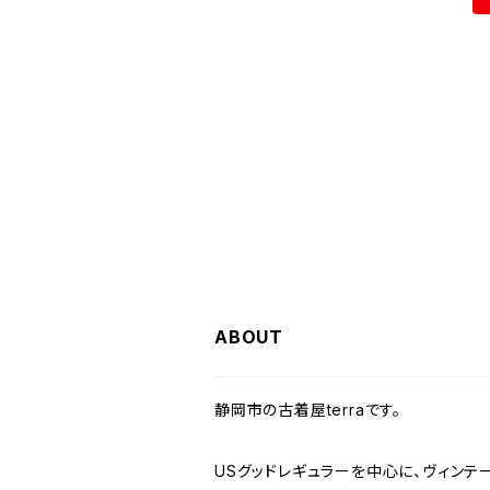
その他半袖シャツ
W29
W28
W27
W26
W25
ヘビーアウター
W37～
W36
キャミソール
W32
W31
W30
W29
W28
W27
W26
ライトアウター
W37～
ベスト
W33
W32
W31
W30
W29
W28
W27
W34
W33
W32
W31
W30
W29
W28
W35
W34
W33
W32
W31
W30
W29
W36
W35
W34
W33
W32
W31
W30
ABOUT
W37～
W36
W35
W34
W33
W32
W31
静岡市の古着屋terraです。
W37～
W36
W35
W34
W33
W32
USグッドレギュラーを中心に、ヴィンテ