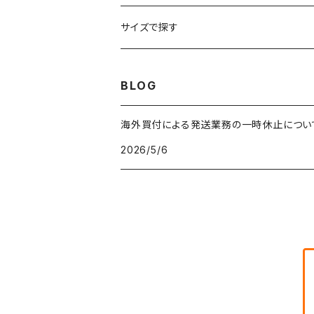
車・バイクTシャツ
W27
W26
フリースジャケット
W25
パーカー
スカート
ショルダーバッグ
ナイロンジャケット
セーター
ナイロンパンツ
ワンピース
ネックレス
マフラー
50年代
サイズで探す
バンド・ミュージックTシャツ
W28
W27
コート
W26
フリーストップス
パンツ
スタジャン
カーディガン
ジャージ・トラックパンツ
バッグ
帽子
60年代
~メンズXXS、~レディースS
BLOG
IT・テック・サイエンスTシャツ
W29
W28
その他アウター
W27
セーター
ショートパンツ
テーラードジャケット
フリーストップス
ワークパンツ・ペインターパンツ
ブランケット
70年代
メンズXS、レディースM
海外買付による発送業務の一時休止につい
キャラTシャツ
W30
W29
ヘビーアウター
W28
カーディガン
2026/5/6
～W24
アウトドアジャケット
長袖シャツ
チノパンツ
80年代
メンズS、レディースL
その他Tシャツ
W31
W30
ライトアウター
W29
長袖Tシャツ/カットソー
W25
ボタンダウンシャツ
～W24
レザージャケット
半袖シャツ
ミリタリーパンツ
90年代
メンズM、レディースXL
W32
W31
W30
長袖シャツ
W26
ネルシャツ
W25
ベースボールシャツ
～W24
ミリタリージャケット
ゲームシャツ
カーゴパンツ
00年代
メンズL、レディース2XL
W33
W32
W31
五分袖・七分袖シャツ
W27
ワークシャツ
W26
アロハシャツ
W25
～W24
ダウンジャケット
タンクトップ
コーデュロイパンツ
メンズXL、レディース3XL~
W34
W33
W32
半袖シャツ
W28