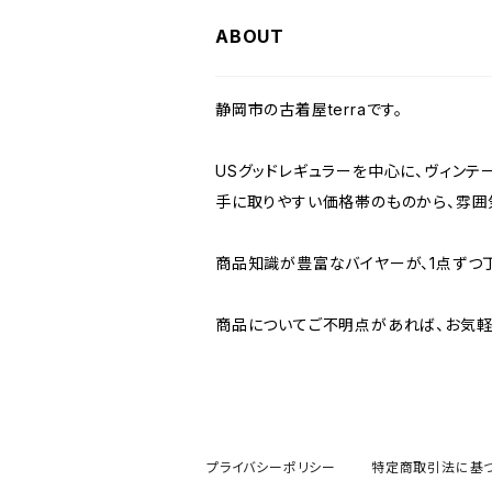
W36
W35
W34
W33
W32
W31
W30
ABOUT
W37～
W36
W35
W34
W33
W32
W31
静岡市の古着屋terraです。
W37～
W36
W35
W34
W33
W32
USグッドレギュラーを中心に、ヴィンテ
手に取りやすい価格帯のものから、雰囲
W37～
W36
W35
W34
W33
商品知識が豊富なバイヤーが、1点ずつ
W37～
W36
W35
W34
商品についてご不明点があれば、お気軽
W37～
W36
W35
W37～
W36
プライバシーポリシー
特定商取引法に基
W37～