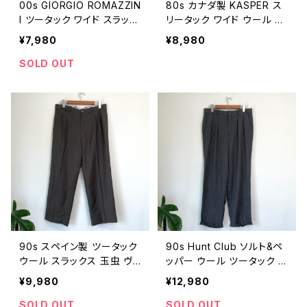
00s GIORGIO ROMAZZIN
80s カナダ製 KASPER ス
I ツータック ワイド スラック
リータック ワイド ウール ス
ス ウール ベージュ 2タック
ラックス ヴィンテージ 紺 ネ
¥7,980
¥8,980
ヴィンテージ 古着 無地 00
イビー 3タック 古着 無地 8
年代 2000s 2000年代 ビ
0年代 ビンテージ W34 26
SOLD OUT
ンテージ W34 26040411
040409
90s スペイン製 ツータック
90s Hunt Club ソルト&ペ
ウール スラックス 玉虫 ヴィ
ッパー ウール ツータック ス
ンテージ 古着 茶 ブラウン
ラックス ヴィンテージ 古着
¥9,980
¥12,980
ユーロ ワイド 2タック 90年
ごま塩 ワイド 2タック 黒 ブ
代 ビンテージ W34 2603
ラック 白 ホワイト グレー
SOLD OUT
SOLD OUT