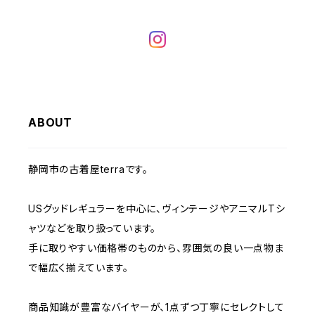
W31
W30
W29
W28
W27
W34
W33
W32
W31
W30
W29
W28
W35
W34
W33
W32
W31
W30
W29
W36
W35
ABOUT
W34
W33
W32
W31
W30
W37～
W36
W35
W34
W33
静岡市の古着屋terraです。
W32
W31
W37～
W36
W35
W34
USグッドレギュラーを中心に、ヴィンテージやアニマルTシ
W33
W32
ャツなどを取り扱っています。
W37～
W36
W35
手に取りやすい価格帯のものから、雰囲気の良い一点物ま
W34
W33
で幅広く揃えています。
W37～
W36
W35
W34
商品知識が豊富なバイヤーが、1点ずつ丁寧にセレクトして