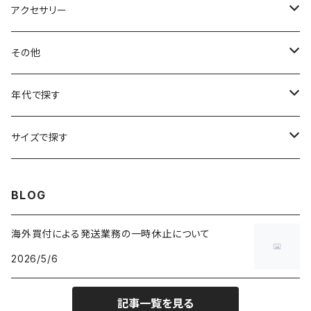
アートTシャツ
～W24
ブルゾン
ポロシャツ・ラガーシャツ
フレアパンツ
アウター
アクセサリー
フラワーTシャツ
W25
～W24
パッチワークジャケット
カバーオール
スウェット
デニム・ジーンズ
トップス
ブレスレット
その他
リンガーTシャツ
W26
W25
ゴブランジャケット
～W24
スウェット
ワークジャケット
パーカー
スウェットパンツ
ボトムス
リング
バッグ
年代で探す
車・バイクTシャツ
W27
W26
フリースジャケット
W25
パーカー
スカート
ショルダーバッグ
ナイロンジャケット
セーター
ナイロンパンツ
ワンピース
ネックレス
マフラー
50年代
サイズで探す
バンド・ミュージックTシャツ
W28
W27
コート
W26
フリーストップス
パンツ
スタジャン
カーディガン
ジャージ・トラックパンツ
バッグ
帽子
60年代
~メンズXXS、~レディースS
BLOG
IT・テック・サイエンスTシャツ
W29
W28
その他アウター
W27
セーター
ショートパンツ
テーラードジャケット
フリーストップス
ワークパンツ・ペインターパンツ
ブランケット
70年代
メンズXS、レディースM
海外買付による発送業務の一時休止について
キャラTシャツ
W30
W29
ヘビーアウター
W28
カーディガン
2026/5/6
～W24
アウトドアジャケット
長袖シャツ
チノパンツ
80年代
メンズS、レディースL
その他Tシャツ
W31
W30
ライトアウター
W29
長袖Tシャツ/カットソー
W25
記事一覧を見る
ボタンダウンシャツ
～W24
レザージャケット
半袖シャツ
ミリタリーパンツ
90年代
メンズM、レディースXL