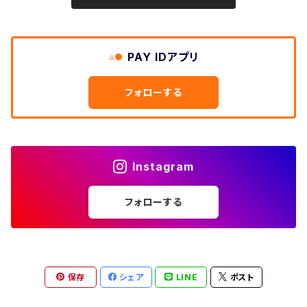
W32
W31
W30
長袖シャツ
W26
ネルシャツ
W25
ベースボールシャツ
～W24
ミリタリージャケット
ゲームシャツ
カーゴパンツ
00年代
メンズL、レディース2XL
W33
W32
PAY IDアプリ
W31
五分袖・七分袖シャツ
W27
ワークシャツ
W26
アロハシャツ
W25
～W24
ダウンジャケット
タンクトップ
コーデュロイパンツ
メンズXL、レディース3XL~
W34
フォローする
W33
W32
半袖シャツ
W28
ウエスタンシャツ
W27
キューバシャツ
W26
W25
～W24
ジャージ・トラックジャケット
ベスト
その他パンツ
W35
W34
W33
その他半袖トップス
W29
ドレスシャツ
W28
ボウリングシャツ
W27
W26
W25
～W24
その他アウター
ショートパンツ
Instagram
W36
W35
W34
ポロシャツ
W30
その他長袖シャツ
W29
ワークシャツ
W28
W27
W26
W25
フォローする
～W24
コート
オーバーオール
W37～
W36
W35
チュニック
W31
W30
その他半袖シャツ
W29
W28
W27
W26
W25
ヘビーアウター
W37～
W36
キャミソール
W32
W31
W30
W29
W28
W27
保存
シェア
LINE
ポスト
W26
ライトアウター
W37～
ベスト
W33
W32