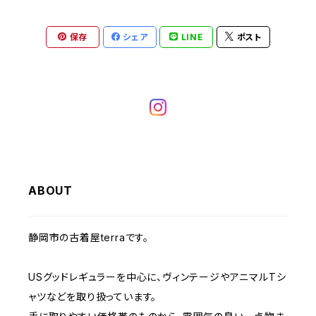
ヘビーアウター
W37～
W36
キャミソール
W32
W31
W30
W29
W28
W27
保存
シェア
LINE
ポスト
W26
ライトアウター
W37～
ベスト
W33
W32
W31
W30
W29
W28
W27
W34
W33
W32
W31
W30
W29
W28
W35
W34
W33
W32
W31
W30
W29
W36
W35
ABOUT
W34
W33
W32
W31
W30
W37～
W36
W35
W34
W33
静岡市の古着屋terraです。
W32
W31
W37～
W36
W35
W34
USグッドレギュラーを中心に、ヴィンテージやアニマルTシ
W33
W32
ャツなどを取り扱っています。
W37～
W36
W35