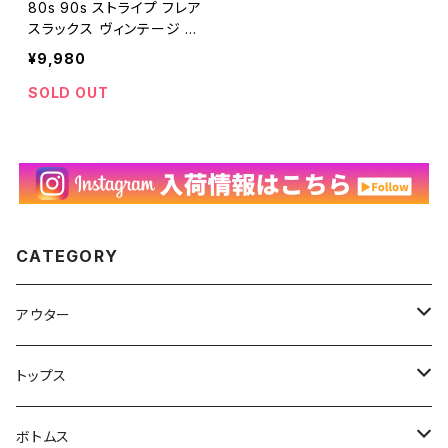
80s 90s ストライプ フレア
スラックス ヴィンテージ 古
着 ブーツカット フレアパン
¥9,980
ツ ボタンフライ ユーロ ウ
ール 80年代 90年代 ビン
SOLD OUT
テージ W33 26032801
CATEGORY
アウター
ハンティングジャケット
トップス
フリースジャケット
Tシャツ
ボトムス