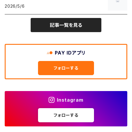
W30
W29
ヘビーアウター
W28
カーディガン
2026/5/6
～W24
アウトドアジャケット
長袖シャツ
チノパンツ
80年代
メンズS、レディースL
その他Tシャツ
W31
W30
ライトアウター
W29
長袖Tシャツ/カットソー
W25
記事一覧を見る
ボタンダウンシャツ
～W24
レザージャケット
半袖シャツ
ミリタリーパンツ
90年代
メンズM、レディースXL
W32
W31
W30
長袖シャツ
W26
ネルシャツ
W25
ベースボールシャツ
～W24
ミリタリージャケット
ゲームシャツ
カーゴパンツ
00年代
メンズL、レディース2XL
W33
W32
PAY IDアプリ
W31
五分袖・七分袖シャツ
W27
ワークシャツ
W26
アロハシャツ
W25
～W24
ダウンジャケット
タンクトップ
コーデュロイパンツ
メンズXL、レディース3XL~
W34
フォローする
W33
W32
半袖シャツ
W28
ウエスタンシャツ
W27
キューバシャツ
W26
W25
～W24
ジャージ・トラックジャケット
ベスト
その他パンツ
W35
W34
W33
その他半袖トップス
W29
ドレスシャツ
W28
ボウリングシャツ
W27
W26
W25
～W24
その他アウター
ショートパンツ
Instagram
W36
W35
W34
ポロシャツ
W30
その他長袖シャツ
W29
ワークシャツ
W28
W27
W26
W25
フォローする
～W24
コート
オーバーオール
W37～
W36
W35
チュニック
W31
W30
その他半袖シャツ
W29
W28
W27
W26
W25