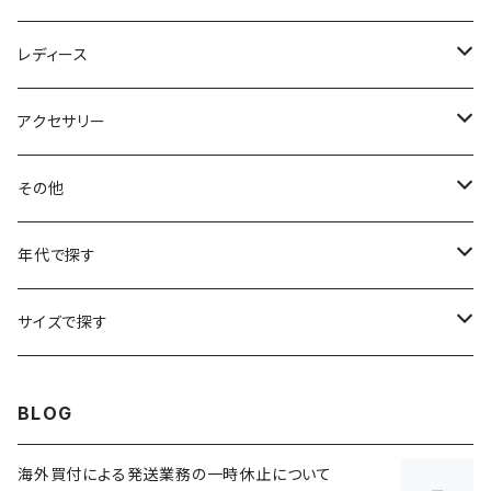
アニマルTシャツ
スイングトップ
長袖Tシャツ
スラックス
レディース
アートTシャツ
～W24
ブルゾン
ポロシャツ・ラガーシャツ
フレアパンツ
アウター
アクセサリー
フラワーTシャツ
W25
～W24
パッチワークジャケット
カバーオール
スウェット
デニム・ジーンズ
トップス
ブレスレット
その他
リンガーTシャツ
W26
W25
ゴブランジャケット
～W24
スウェット
ワークジャケット
パーカー
スウェットパンツ
ボトムス
リング
バッグ
年代で探す
車・バイクTシャツ
W27
W26
フリースジャケット
W25
パーカー
スカート
ショルダーバッグ
ナイロンジャケット
セーター
ナイロンパンツ
ワンピース
ネックレス
マフラー
50年代
サイズで探す
バンド・ミュージックTシャツ
W28
W27
コート
W26
フリーストップス
パンツ
スタジャン
カーディガン
ジャージ・トラックパンツ
バッグ
帽子
60年代
~メンズXXS、~レディースS
BLOG
IT・テック・サイエンスTシャツ
W29
W28
その他アウター
W27
セーター
ショートパンツ
テーラードジャケット
フリーストップス
ワークパンツ・ペインターパンツ
ブランケット
70年代
メンズXS、レディースM
海外買付による発送業務の一時休止について
キャラTシャツ