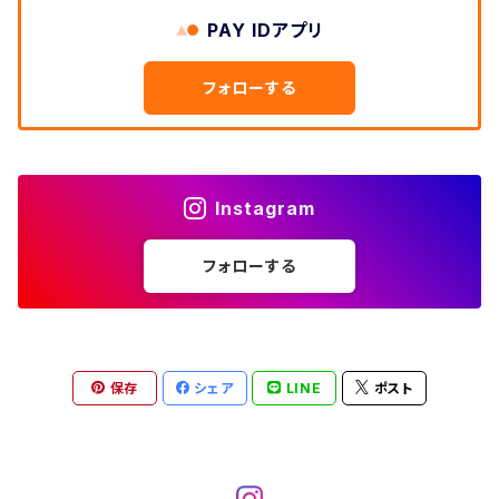
W33
W32
PAY IDアプリ
W31
五分袖・七分袖シャツ
W27
ワークシャツ
W26
アロハシャツ
W25
～W24
ダウンジャケット
タンクトップ
コーデュロイパンツ
メンズXL、レディース3XL~
W34
フォローする
W33
W32
半袖シャツ
W28
ウエスタンシャツ
W27
キューバシャツ
W26
W25
～W24
ジャージ・トラックジャケット
ベスト
その他パンツ
W35
W34
W33
その他半袖トップス
W29
ドレスシャツ
W28
ボウリングシャツ
W27
W26
W25
～W24
その他アウター
ショートパンツ
Instagram
W36
W35
W34
ポロシャツ
W30
その他長袖シャツ
W29
ワークシャツ
W28
W27
W26
W25
フォローする
～W24
コート
オーバーオール
W37～
W36
W35
チュニック
W31
W30
その他半袖シャツ
W29
W28
W27
W26
W25
ヘビーアウター
W37～
W36
キャミソール
W32
W31
W30
W29
W28
W27
保存
シェア
LINE
ポスト
W26
ライトアウター
W37～
ベスト
W33
W32
W31
W30
W29
W28
W27
W34
W33