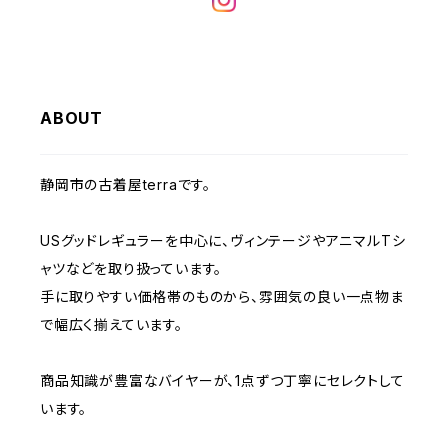
W32
W31
W30
W29
W28
W35
W34
W33
W32
W31
W30
W29
W36
W35
ABOUT
W34
W33
W32
W31
W30
W37～
W36
W35
W34
W33
静岡市の古着屋terraです。
W32
W31
W37～
W36
W35
W34
USグッドレギュラーを中心に、ヴィンテージやアニマルTシ
W33
W32
ャツなどを取り扱っています。
W37～
W36
W35
手に取りやすい価格帯のものから、雰囲気の良い一点物ま
W34
W33
で幅広く揃えています。
W37～
W36
W35
W34
商品知識が豊富なバイヤーが、1点ずつ丁寧にセレクトして
います。
W37～
W36
W35