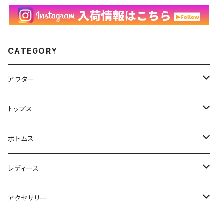
CATEGORY
アウター
ハンティングジャケット
トップス
フリースジャケット
Tシャツ
ボトムス
アニマルTシャツ
スイングトップ
長袖Tシャツ
スラックス
レディース
アートTシャツ
～W24
ブルゾン
ポロシャツ・ラガーシャツ
フレアパンツ
アウター
アクセサリー