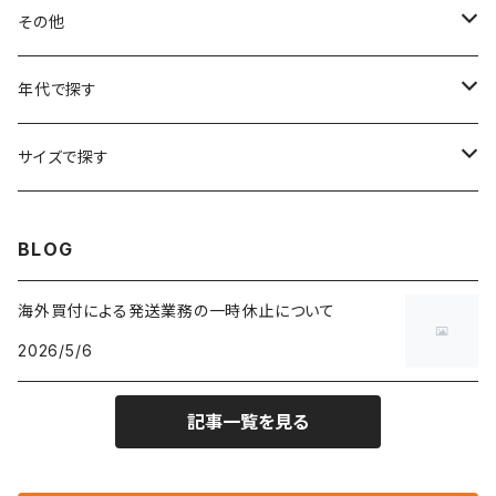
フラワーTシャツ
W25
～W24
パッチワークジャケット
カバーオール
スウェット
デニム・ジーンズ
トップス
ブレスレット
その他
リンガーTシャツ
W26
W25
ゴブランジャケット
～W24
スウェット
ワークジャケット
パーカー
スウェットパンツ
ボトムス
リング
バッグ
年代で探す
車・バイクTシャツ
W27
W26
フリースジャケット
W25
パーカー
スカート
ショルダーバッグ
ナイロンジャケット
セーター
ナイロンパンツ
ワンピース
ネックレス
マフラー
50年代
サイズで探す
バンド・ミュージックTシャツ
W28
W27
コート
W26
フリーストップス
パンツ
スタジャン
カーディガン
ジャージ・トラックパンツ
バッグ
帽子
60年代
~メンズXXS、~レディースS
BLOG
IT・テック・サイエンスTシャツ
W29
W28
その他アウター
W27
セーター
ショートパンツ
テーラードジャケット
フリーストップス
ワークパンツ・ペインターパンツ
ブランケット
70年代
メンズXS、レディースM
海外買付による発送業務の一時休止について
キャラTシャツ
W30
W29
ヘビーアウター
W28
カーディガン
2026/5/6
～W24
アウトドアジャケット
長袖シャツ
チノパンツ
80年代
メンズS、レディースL
その他Tシャツ
W31
W30
ライトアウター
W29
長袖Tシャツ/カットソー
W25
記事一覧を見る
ボタンダウンシャツ
～W24
レザージャケット
半袖シャツ
ミリタリーパンツ
90年代
メンズM、レディースXL
W32
W31
W30
長袖シャツ
W26
ネルシャツ
W25
ベースボールシャツ
～W24
ミリタリージャケット
ゲームシャツ
カーゴパンツ
00年代
メンズL、レディース2XL