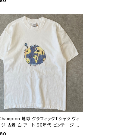
980
ージ XXL 26080722
 Champion 地球 グラフィックTシャツ ヴィ
ジ 古着 白 アート 90年代 ビンテージ L
0719
980