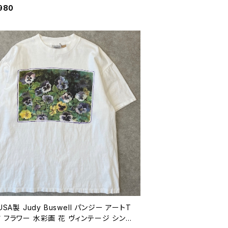
ャー 葉 植物 ボタニカル 絵本 ヴィンテー
980
ングルステッチ 古着 白 90年代 XL 260
07
 USA製 Judy Buswell パンジー アートT
 フラワー 水彩画 花 ヴィンテージ シング