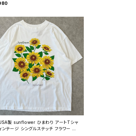
ッチ 古着 白 90年代 ビンテージ XL 26
980
804
 USA製 sunflower ひまわり アートTシャ
ィンテージ シングルステッチ フラワー 花
 古着 白 90年代 ビンテージ XL 2608