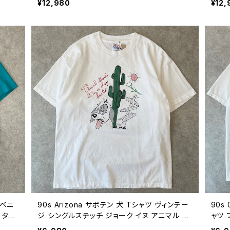
¥12,980
¥12,
ジ XL 26080802
0801
ーベニ
90s Arizona サボテン 犬 Tシャツ ヴィンテー
90s
 ター
ジ シングルステッチ ジョーク イヌ アニマル 動
ャツ 
90年
物 グラフィック スーベニア 古着 90年代 白 ビ
自然 