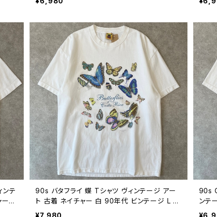
¥6,980
¥6,
ンテージ L 26080723
ビンテ
ィンテ
90s バタフライ 蝶 Tシャツ ヴィンテージ アー
90s
ャー
ト 古着 ネイチャー 白 90年代 ビンテージ L 2
ンテー
721
6080720
2608
¥7,980
¥6,