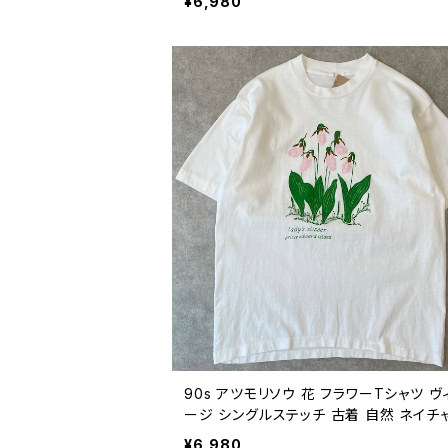
¥6,980
代 ビンテージ L 26080724
90s アツモリソウ 花 フラワーTシャツ ヴ
ージ シングルステッチ 古着 自然 ネイチ
ボタニカル 白 90年代 ビンテージ 26080
¥6,980