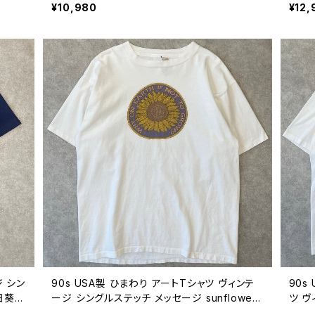
0806
ア 90年代 ビンテージ M 26080805
ルステ
¥10,980
¥12,
080
ジ シン
90s USA製 ひまわり アートTシャツ ヴィンテ
90s
日葵
ージ シングルステッチ メッセージ sunflower
ツ ヴ
608
フラワー 花 向日葵 古着 白 90年代 ビンテー
向日葵