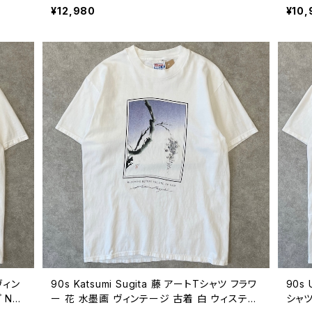
ージ X
ジ シングルステッチ EARTH DAY 古着 白 90
ネイチ
¥12,980
¥10,
年代 ビンテージ L 26080808
ジ シ
808
ヴィン
90s Katsumi Sugita 藤 アートTシャツ フラワ
90s
 NU
ー 花 水墨画 ヴィンテージ 古着 白 ウィステリ
シャツ