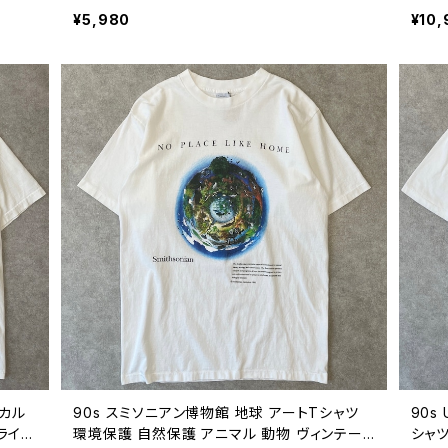
0808
代 ビンテージ XL 26080811
白 ビ
¥5,980
¥10,
ニカル
90s スミソニアン博物館 地球 アートTシャツ
90s
ライ
環境保護 自然保護 アニマル 動物 ヴィンテー
シャツ